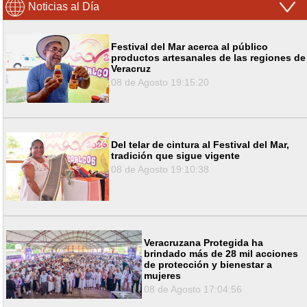
Noticias al Día
Festival del Mar acerca al público
productos artesanales de las regiones de
Veracruz
08 de Agosto 19:15:20
Del telar de cintura al Festival del Mar,
tradición que sigue vigente
08 de Agosto 19:10:38
Veracruzana Protegida ha
brindado más de 28 mil acciones
de protección y bienestar a
mujeres
08 de Agosto 17:04:56