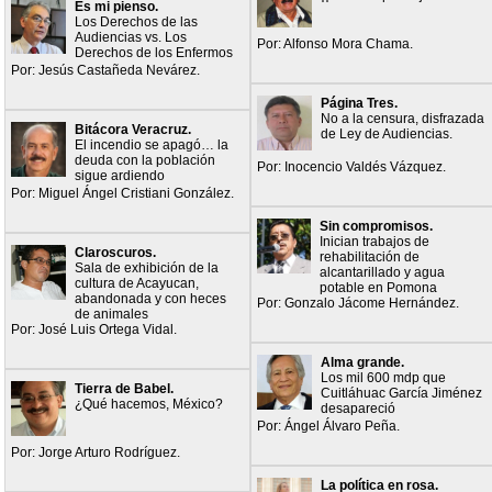
Es mi pienso.
Los Derechos de las
Audiencias vs. Los
Por: Alfonso Mora Chama.
Derechos de los Enfermos
Por: Jesús Castañeda Nevárez.
Página Tres.
No a la censura, disfrazada
Bitácora Veracruz.
de Ley de Audiencias.
El incendio se apagó… la
deuda con la población
Por: Inocencio Valdés Vázquez.
sigue ardiendo
Por: Miguel Ángel Cristiani González.
Sin compromisos.
Inician trabajos de
Claroscuros.
rehabilitación de
Sala de exhibición de la
alcantarillado y agua
cultura de Acayucan,
potable en Pomona
abandonada y con heces
Por: Gonzalo Jácome Hernández.
de animales
Por: José Luis Ortega Vidal.
Alma grande.
Los mil 600 mdp que
Tierra de Babel.
Cuitláhuac García Jiménez
¿Qué hacemos, México?
desapareció
Por: Ángel Álvaro Peña.
Por: Jorge Arturo Rodríguez.
La política en rosa.