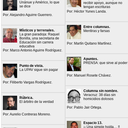
Unánue y Américo, lo que
recibir apoyo, aunque no
se dice
tengan escrituras
Por: Héctor Yunes Landa.
Por: Alejandro Aguirre Guerrero.
Entre columnas.
Místicos y terrenales.
Mentiras y farsas
La gran paradoja: Raquel
Bonilla, una secretaria de
Educación sin carrera
Por: Martín Quitano Martínez.
educativa
Por: Marco Antonio Aguirre Rodríguez.
Apuntes.
PRENSA: que sirve al poder
Punto de vista.
La UPAV sigue sin pagar
Por: Manuel Rosete Chávez.
Por: Filiberto Vargas Rodríguez.
Columna sin nombre.
Veracruz: 38 días sin
Rúbrica.
homicidios dolosos
El árbitro de la verdad
Por: Pablo Jair Ortega.
Por: Aurelio Contreras Moreno.
Espacio 13.
¡¡ Una simple hojita… !!