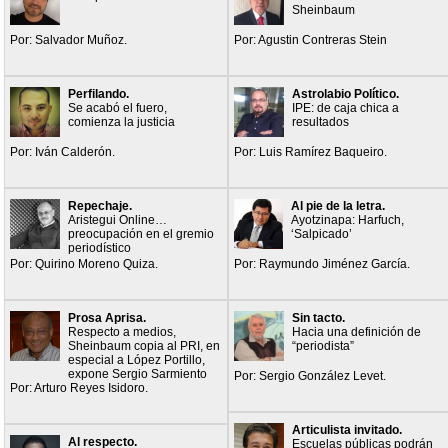
Sheinbaum
Por: Salvador Muñoz.
Por: Agustin Contreras Stein
Perfilando.
Astrolabio Político.
Se acabó el fuero,
IPE: de caja chica a
comienza la justicia
resultados
Por: Iván Calderón.
Por: Luis Ramírez Baqueiro.
Repechaje.
Al pie de la letra.
Aristegui Online…
Ayotzinapa: Harfuch,
preocupación en el gremio
‘Salpicado’
periodístico
Por: Quirino Moreno Quiza.
Por: Raymundo Jiménez García.
Prosa Aprisa.
Sin tacto.
Respecto a medios,
Hacia una definición de
Sheinbaum copia al PRI, en
“periodista”
especial a López Portillo,
expone Sergio Sarmiento
Por: Sergio González Levet.
Por: Arturo Reyes Isidoro.
Articulista invitado.
Al respecto.
Escuelas públicas podrán