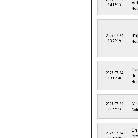
en
14:15:13
Not
Im
2026-07-24
13:23:19
Not
Es
2026-07-24
de
13:18:20
Not
¡Y 
2026-07-24
11:56:23
Col
En 
2026-07-24
em