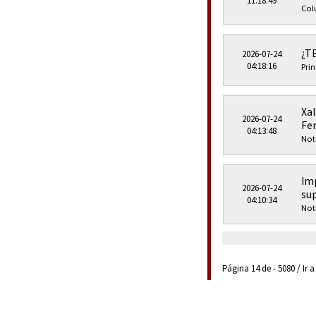
11:18:49
Col
¿T
2026-07-24
04:18:16
Pri
Xal
2026-07-24
Fe
04:13:48
Not
Imp
2026-07-24
su
04:10:34
Not
Página 14 de - 5080 / Ir