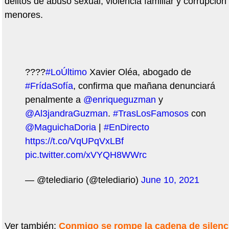
delitos de abuso sexual, violencia familiar y corrupción
menores.
????
#LoÚltimo
Xavier Oléa, abogado de
#FrídaSofía
, confirma que mañana denunciará
penalmente a
@enriqueguzman
y
@Al3jandraGuzman
.
#TrasLosFamosos
con
@MaguichaDoria
|
#EnDirecto
https://t.co/VqUPqVxLBf
pic.twitter.com/xVYQH8WWrc
— @telediario (@telediario)
June 10, 2021
Ver también:
Conmigo se rompe la cadena de silenc