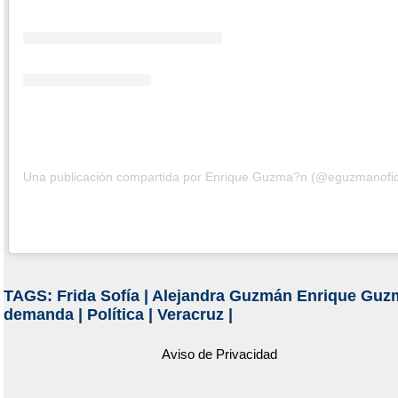
Una publicación compartida por Enrique Guzma?n (@eguzmanofici
TAGS:
Frida Sofía
|
Alejandra Guzmán Enrique Guz
demanda
|
Política
|
Veracruz
|
Aviso de Privacidad