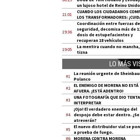
un lujoso hotel de Reino Unido
CUANDO LOS CIUDADANOS COM
21:01
LOS TRANSFORMADORES: ¡CUID
Coordinación entre fuerzas de
seguridad, decomisa más de 1
19:36
dosis de estupefacientes y
recuperan 18 vehículos
La mentira cuando no mancha,
19:05
tizna
LO MÁS VI
La reunión urgente de Sheinba
#1
Polanco
EL ENEMIGO DE MORENA NO ESTÁ
#2
AFUERA. ¡ESTÁ ADENTRO!
UNA FOTOGRAFÍA QUE DIO TENT
#3
INTERPRETAR
¡Ojo! El verdadero enemigo del
#4
despojo debe estar dentro. ¿Se
atreverán?
El nuevo distribuidor vial se po
#5
a prueba de fuego.
#6
MORENA CONTRA MORENA