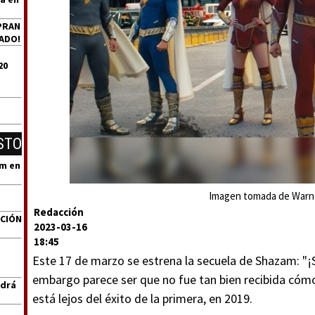
PRAN
ADO!
20
STO
um en
Imagen tomada de Warne
Redacción
ACIÓN
2023-03-16
18:45
Este 17 de marzo se estrena la secuela de Shazam: "¡S
embargo parece ser que no fue tan bien recibida cómo
ndrá
está lejos del éxito de la primera, en 2019.