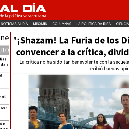
NOTICIAS AL DÍA
MINXMIN
COLUMNAS
LA POLÍTICA DA RISA
CIENCIA
ine
'¡Shazam! La Furia de los D
convencer a la crítica, divi
UTO
lias
La crítica no ha sido tan benevolente con la secue
ada a
recibió buenas opi
ad
 el
 ser
 de
a en