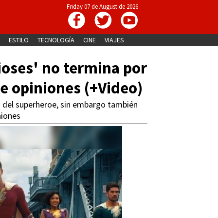
Friday 07 de August de 2026
ESTILO
TECNOLOGÍA
CINE
VIAJES
ioses' no termina por
de opiniones (+Video)
la del superheroe, sin embargo también
niones