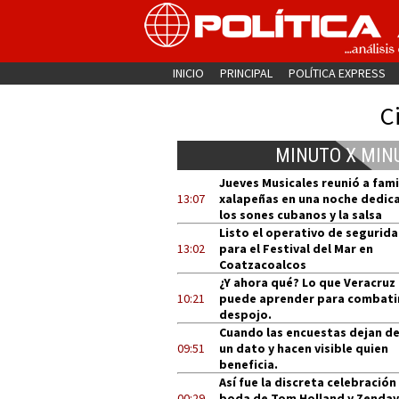
INICIO
PRINCIPAL
POLÍTICA EXPRESS
C
MINUTO X MIN
Jueves Musicales reunió a fami
13:07
xalapeñas en una noche dedic
los sones cubanos y la salsa
Listo el operativo de segurid
13:02
para el Festival del Mar en
Coatzacoalcos
¿Y ahora qué? Lo que Veracruz
10:21
puede aprender para combatir
despojo.
Cuando las encuestas dejan de
09:51
un dato y hacen visible quien
beneficia.
Así fue la discreta celebración
00:29
boda de Tom Holland y Zenday