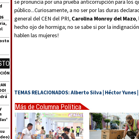
se pronuncia por una prueba anticorrupción para los q
id
público...Curiosamente, a no ser por las duras declarac
26
general del CEN del PRI,
Carolina Monroy del Mazo
,
ria,
hecho ojo de hormiga; no se sabe si por la indignación
el
hablen las mujeres!
gosto
STO
ACIÓN
RAN
DO!
TEMAS RELACIONADOS:
Alberto Silva
|
Héctor Yunes
ndrá
Más de Columna Política
y
Express
s
das'
 su
ideo)