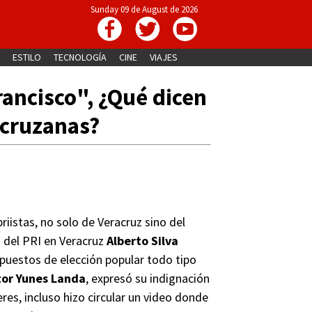
Sunday 09 de August de 2026
ESTILO
TECNOLOGÍA
CINE
VIAJES
ancisco", ¿Qué dicen
racruzanas?
iistas, no solo de Veracruz sino del
E del PRI en Veracruz
Alberto Silva
a puestos de elección popular todo tipo
or Yunes Landa
, expresó su indignación
res, incluso hizo circular un video donde