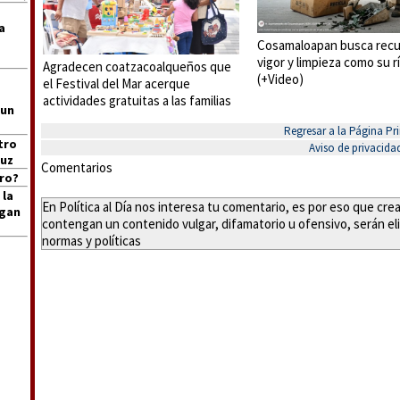
a
Cosamaloapan busca recu
vigor y limpieza como su r
Agradecen coatzacoalqueños que
(+Video)
el Festival del Mar acerque
actividades gratuitas a las familias
 un
Regresar a la Página Pri
tro
Aviso de privacida
ruz
Comentarios
ro?
 la
En Política al Día nos interesa tu comentario, es por eso que cr
igan
contengan un contenido vulgar, difamatorio u ofensivo, serán eli
normas y políticas