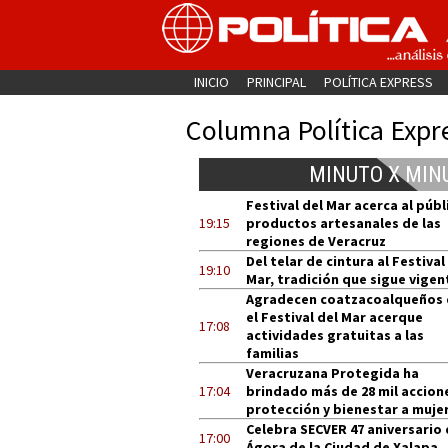
INICIO
PRINCIPAL
POLÍTICA EXPRESS
Columna Política Expr
MINUTO X MIN
Festival del Mar acerca al públ
19:15
productos artesanales de las
regiones de Veracruz
Del telar de cintura al Festival
19:10
Mar, tradición que sigue vigen
Agradecen coatzacoalqueños
el Festival del Mar acerque
17:08
actividades gratuitas a las
familias
Veracruzana Protegida ha
17:04
brindado más de 28 mil accion
protección y bienestar a muje
Celebra SECVER 47 aniversario 
17:00
Ágora de la Ciudad de Xalapa