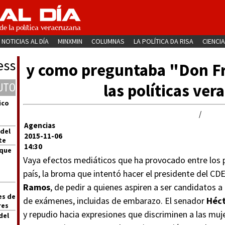
NOTICIAS AL DÍA
MINXMIN
COLUMNAS
LA POLÍTICA DA RISA
CIENCIA
ess
y como preguntaba "Don Fr
las políticas ve
UTO
ico
/
Agencias
 del
2015-11-06
te
14:30
 que
Vaya efectos mediáticos que ha provocado entre los pr
país, la broma que intentó hacer el presidente del CD
Ramos
, de pedir a quienes aspiren a ser candidatos 
es de
de exámenes, incluidas de embarazo. El senador
Héct
res
y repudio hacia expresiones que discriminen a las muje
del