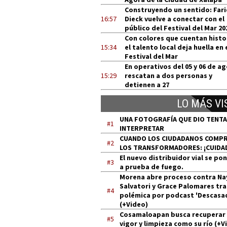
Construyendo un sentido: Far
16:57
Dieck vuelve a conectar con el
público del Festival del Mar 20
Con colores que cuentan histo
15:34
el talento local deja huella en 
Festival del Mar
En operativos del 05 y 06 de a
15:29
rescatan a dos personas y
detienen a 27
LO MÁS VI
UNA FOTOGRAFÍA QUE DIO TENT
#1
INTERPRETAR
CUANDO LOS CIUDADANOS COMP
#2
LOS TRANSFORMADORES: ¡CUIDA
El nuevo distribuidor vial se po
#3
a prueba de fuego.
Morena abre proceso contra Na
Salvatori y Grace Palomares tra
#4
polémica por podcast 'Descasa
(+Video)
Cosamaloapan busca recuperar
#5
vigor y limpieza como su río (+V