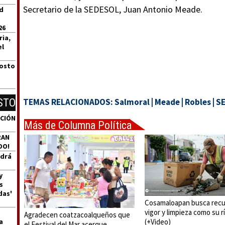
Secretario de la SEDESOL, Juan Antonio Meade.
id
26
ria,
el
gosto
STO
TEMAS RELACIONADOS:
Salmoral
|
Meade
|
Robles
|
S
ACIÓN
Más de Columna Política
Express
RAN
DO!
ndrá
y
s
das'
Cosamaloapan busca recu
vigor y limpieza como su r
Agradecen coatzacoalqueños que
a
(+Video)
el Festival del Mar acerque