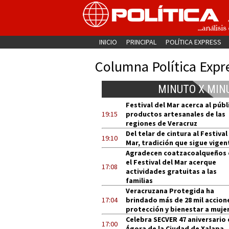
INICIO
PRINCIPAL
POLÍTICA EXPRESS
Columna Política Expr
MINUTO X MIN
Festival del Mar acerca al públ
19:15
productos artesanales de las
regiones de Veracruz
Del telar de cintura al Festival
19:10
Mar, tradición que sigue vigen
Agradecen coatzacoalqueños
el Festival del Mar acerque
17:08
actividades gratuitas a las
familias
Veracruzana Protegida ha
17:04
brindado más de 28 mil accion
protección y bienestar a muje
Celebra SECVER 47 aniversario 
17:00
Ágora de la Ciudad de Xalapa