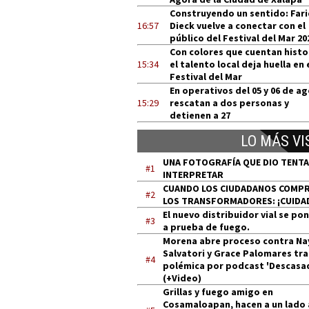
Construyendo un sentido: Far
16:57
Dieck vuelve a conectar con el
público del Festival del Mar 20
Con colores que cuentan histo
15:34
el talento local deja huella en 
Festival del Mar
En operativos del 05 y 06 de a
15:29
rescatan a dos personas y
detienen a 27
LO MÁS VI
UNA FOTOGRAFÍA QUE DIO TENT
#1
INTERPRETAR
CUANDO LOS CIUDADANOS COMP
#2
LOS TRANSFORMADORES: ¡CUIDA
El nuevo distribuidor vial se po
#3
a prueba de fuego.
Morena abre proceso contra Na
Salvatori y Grace Palomares tra
#4
polémica por podcast 'Descasa
(+Video)
Grillas y fuego amigo en
Cosamaloapan, hacen a un lado 