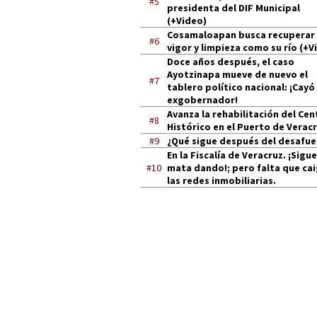
#5
presidenta del DIF Municipal
(+Video)
Cosamaloapan busca recuperar
#6
vigor y limpieza como su río (+V
Doce años después, el caso
Ayotzinapa mueve de nuevo el
#7
tablero político nacional: ¡Cayó
exgobernador!
Avanza la rehabilitación del Cen
#8
Histórico en el Puerto de Verac
#9
¿Qué sigue después del desafue
En la Fiscalía de Veracruz. ¡Sigue
#10
mata dando!; pero falta que ca
las redes inmobiliarias.