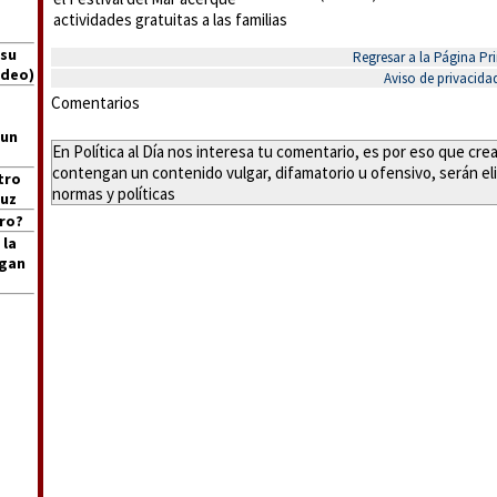
actividades gratuitas a las familias
 su
Regresar a la Página Pri
ideo)
Aviso de privacida
Comentarios
 un
En Política al Día nos interesa tu comentario, es por eso que cr
contengan un contenido vulgar, difamatorio u ofensivo, serán eli
tro
normas y políticas
ruz
ro?
 la
igan