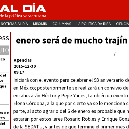
NOTICIAS AL DÍA
MINXMIN
COLUMNAS
LA POLÍTICA DA RISA
CIENCIA
ess
enero será de mucho trajín 
UTO
/
ico
Agencias
2015-12-30
09:17
 del
Iniciará con el evento para celebrar el 93 aniversario 
te
 que
en México; posteriormente se realizará un convivio d
encabezarán Héctor y Pepe Yunes; también un evento 
Elena Córdoba, a la que por cierto ya se le menciona 
parte, al acto agrario del 6 de enero es probable qu
es de
res
estarán por estos lares Rosario Robles y Enrique Gonz
del
de la SEDATU, y antes de que termine el primer mes de