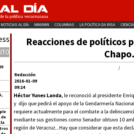
NOTICIAS AL DÍA
MINXMIN
COLUMNAS
LA POLÍTICA DA RISA
CIENCIA
ess
Reacciones de políticos p
Chapo
UTO
20
/
Redacción
2016-01-09
09:24
Héctor Yunes Landa
, le reconoció al presidente Enr
S,
y dijo que pedirá el apoyo de la Gendarmería Nacional 
requiere actualmente para el combate a la delincuenc
ple
 de
mediante sus gestiones como Senador obtuvo 10 ambul
tla
región de Veracruz...Hay que considerar que esta decl
tros
 de