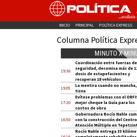
INICIO
PRINCIPAL
POLÍTICA EXPRESS
Columna Política Expr
MINUTO X MIN
Coordinación entre fuerzas de
seguridad, decomisa más de 1
19:36
dosis de estupefacientes y
recuperan 18 vehículos
La mentira cuando no mancha,
19:05
tizna
Evítese problemas con el ORFI
17:20
mejor cheque la Guía para los
costos de obra
Gobernadora Rocío Nahle cum
16:50
con la construcción del Centro
Atención Múltiple en Tepetzin
Rocío Nahle entrega 33 kilóme
16:16
completamente rehabilitados