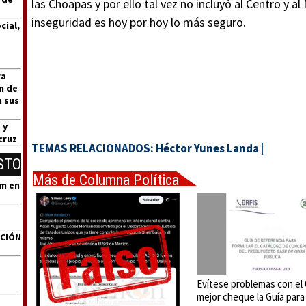
las Choapas y por ello tal vez no incluyó al Centro y a
inseguridad es hoy por hoy lo más seguro.
cial,
ra
n de
n sus
 y
cruz
TEMAS RELACIONADOS:
Héctor Yunes Landa
|
STO
Más de Columna Política
um en
Express
ACIÓN
Evítese problemas con el
mejor cheque la Guía para