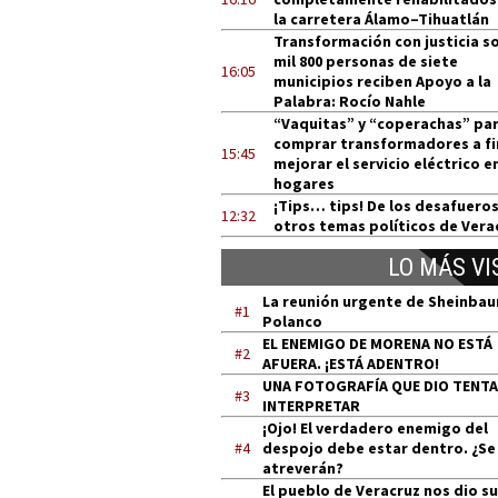
la carretera Álamo–Tihuatlán
Transformación con justicia so
mil 800 personas de siete
16:05
municipios reciben Apoyo a la
Palabra: Rocío Nahle
“Vaquitas” y “coperachas” pa
comprar transformadores a fi
15:45
mejorar el servicio eléctrico e
hogares
¡Tips… tips! De los desafueros
12:32
otros temas políticos de Vera
LO MÁS VI
La reunión urgente de Sheinba
#1
Polanco
EL ENEMIGO DE MORENA NO ESTÁ
#2
AFUERA. ¡ESTÁ ADENTRO!
UNA FOTOGRAFÍA QUE DIO TENT
#3
INTERPRETAR
¡Ojo! El verdadero enemigo del
#4
despojo debe estar dentro. ¿Se
atreverán?
El pueblo de Veracruz nos dio su