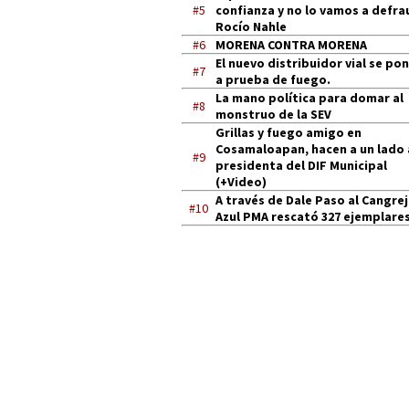
#5
confianza y no lo vamos a defra
Rocío Nahle
#6
MORENA CONTRA MORENA
El nuevo distribuidor vial se po
#7
a prueba de fuego.
La mano política para domar al
#8
monstruo de la SEV
Grillas y fuego amigo en
Cosamaloapan, hacen a un lado 
#9
presidenta del DIF Municipal
(+Video)
A través de Dale Paso al Cangre
#10
Azul PMA rescató 327 ejemplares