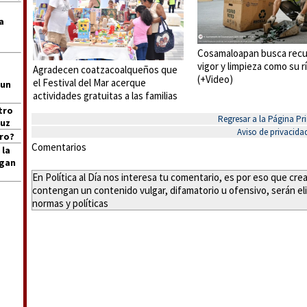
a
Cosamaloapan busca recu
vigor y limpieza como su r
Agradecen coatzacoalqueños que
(+Video)
el Festival del Mar acerque
 un
actividades gratuitas a las familias
tro
Regresar a la Página Pri
ruz
Aviso de privacida
ro?
Comentarios
 la
igan
En Política al Día nos interesa tu comentario, es por eso que cr
contengan un contenido vulgar, difamatorio u ofensivo, serán eli
normas y políticas