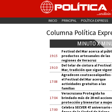
INICIO
PRINCIPAL
POLÍTICA EXPRESS
Columna Política Expr
MINUTO X MIN
Festival del Mar acerca al públ
19:15
productos artesanales de las
regiones de Veracruz
Del telar de cintura al Festival
19:10
Mar, tradición que sigue vigen
Agradecen coatzacoalqueños
el Festival del Mar acerque
17:08
actividades gratuitas a las
familias
Veracruzana Protegida ha
17:04
brindado más de 28 mil accion
protección y bienestar a muje
Celebra SECVER 47 aniversario 
17:00
Ágora de la Ciudad de Xalapa