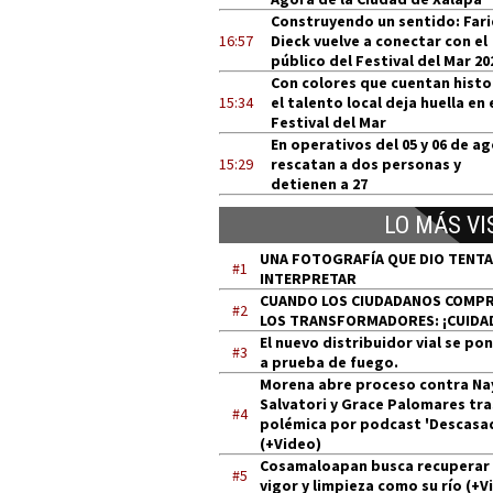
Construyendo un sentido: Far
16:57
Dieck vuelve a conectar con el
público del Festival del Mar 20
Con colores que cuentan histo
15:34
el talento local deja huella en 
Festival del Mar
En operativos del 05 y 06 de a
15:29
rescatan a dos personas y
detienen a 27
LO MÁS VI
UNA FOTOGRAFÍA QUE DIO TENT
#1
INTERPRETAR
CUANDO LOS CIUDADANOS COMP
#2
LOS TRANSFORMADORES: ¡CUIDA
El nuevo distribuidor vial se po
#3
a prueba de fuego.
Morena abre proceso contra Na
Salvatori y Grace Palomares tra
#4
polémica por podcast 'Descasa
(+Video)
Cosamaloapan busca recuperar
#5
vigor y limpieza como su río (+V