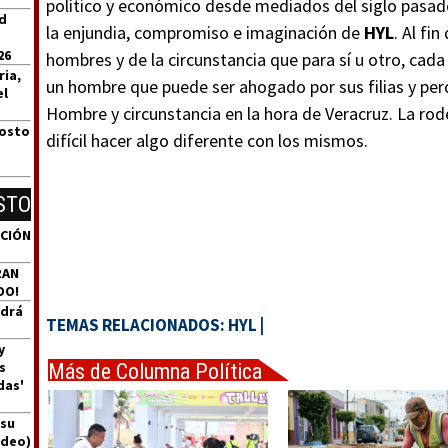
político y económico desde mediados del siglo pasado
id
la enjundia, compromiso e imaginación de
HYL
. Al fin
26
hombres y de la circunstancia que para sí u otro, cad
ria,
un hombre que puede ser ahogado por sus filias y perd
el
Hombre y circunstancia en la hora de Veracruz. La rod
gosto
difícil hacer algo diferente con los mismos.
STO
ACIÓN
RAN
DO!
ndrá
TEMAS RELACIONADOS:
HYL
|
y
s
Más de Columna Política
das'
Express
 su
ideo)