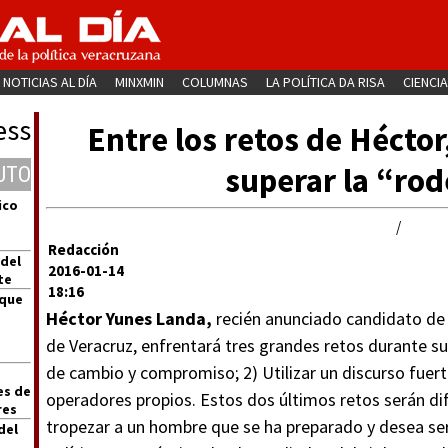
NOTICIAS AL DÍA
MINXMIN
COLUMNAS
LA POLÍTICA DA RISA
CIENCIA
ess
Entre los retos de Héctor,
superar la “rod
UTO
ico
/
Redacción
 del
2016-01-14
te
18:16
 que
Héctor Yunes Landa,
recién anunciado candidato de 
de Veracruz, enfrentará tres grandes retos durante s
de cambio y compromiso; 2) Utilizar un discurso fuert
es de
operadores propios. Estos dos últimos retos serán dif
res
tropezar a un hombre que se ha preparado y desea se
del