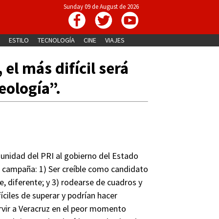
Sunday 09 de August de 2026
ESTILO
TECNOLOGÍA
CINE
VIAJES
 el más difícil será
eología”.
unidad del PRI al gobierno del Estado
u campaña: 1) Ser creíble como candidato
e, diferente; y 3) rodearse de cuadros y
íciles de superar y podrían hacer
rvir a Veracruz en el peor momento