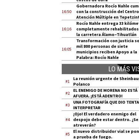
Gobernadora Rocío Nahle cum
16:50
con la construcción del Centro
Atención Múltiple en Tepetzin
Rocío Nahle entrega 33 kilóme
16:16
completamente rehabilitados
la carretera Álamo–Tihuatlán
Transformación con justicia so
mil 800 personas de siete
16:05
municipios reciben Apoyo a la
Palabra: Rocío Nahle
LO MÁS VI
La reunión urgente de Sheinba
#1
Polanco
EL ENEMIGO DE MORENA NO ESTÁ
#2
AFUERA. ¡ESTÁ ADENTRO!
UNA FOTOGRAFÍA QUE DIO TENT
#3
INTERPRETAR
¡Ojo! El verdadero enemigo del
#4
despojo debe estar dentro. ¿Se
atreverán?
El nuevo distribuidor vial se po
#5
a prueba de fuego.