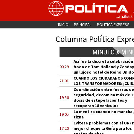
INICIO
PRINCIPAL
POLÍTICA EXPRESS
Columna Política Expr
MINUTO X MIN
Así fue la discreta celebración
00:29
boda de Tom Holland y Zenday
un lujoso hotel de Reino Unido
CUANDO LOS CIUDADANOS COM
21:01
LOS TRANSFORMADORES: ¡CUID
Coordinación entre fuerzas de
seguridad, decomisa más de 1
19:36
dosis de estupefacientes y
recuperan 18 vehículos
La mentira cuando no mancha,
19:05
tizna
Evítese problemas con el ORFI
17:20
mejor cheque la Guía para los
costos de obra