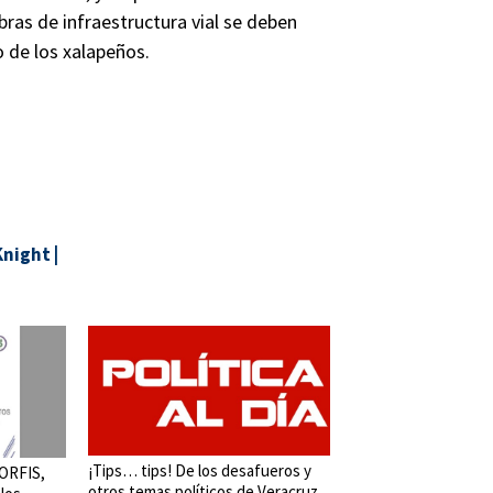
obras de infraestructura vial se deben
o de los xalapeños.
Knight
|
¡Tips… tips! De los desafueros y
 ORFIS,
otros temas políticos de Veracruz