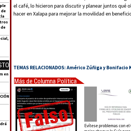
el café, lo hicieron para discutir y planear juntos qué 
ple
 de
hacer en Xalapa para mejorar la movilidad en benefici
tla
tros
 de
cial,
STO
TEMAS RELACIONADOS:
Américo Zúñiga y Bonifacio 
um en
Más de Columna Política
Express
ACIÓN
ndrá
Evítese problemas con el