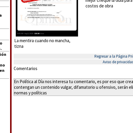
mejor cheque la Guía para
costos de obra
a
La mentira cuando no mancha,
jo
tizna
.
ión
Regresar a la Página Pri
Aviso de privacida
 no
Comentarios
len
En Política al Día nos interesa tu comentario, es por eso que cr
contengan un contenido vulgar, difamatorio u ofensivo, serán eli
normas y políticas