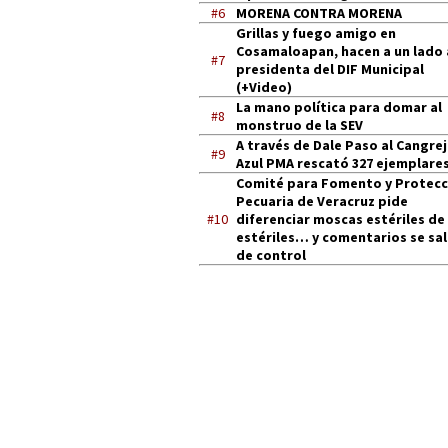
#6
MORENA CONTRA MORENA
Grillas y fuego amigo en
Cosamaloapan, hacen a un lado 
#7
presidenta del DIF Municipal
(+Video)
La mano política para domar al
#8
monstruo de la SEV
A través de Dale Paso al Cangre
#9
Azul PMA rescató 327 ejemplares
Comité para Fomento y Protecc
Pecuaria de Veracruz pide
#10
diferenciar moscas estériles de
estériles… y comentarios se sa
de control