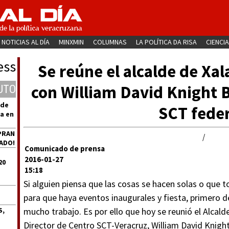
NOTICIAS AL DÍA
MINXMIN
COLUMNAS
LA POLÍTICA DA RISA
CIENCIA
ess
Se reúne el alcalde de Xa
con William David Knight B
UTO
 de
SCT feder
a en
PRAN
/
ADO!
Comunicado de prensa
2016-01-27
20
15:18
Si alguien piensa que las cosas se hacen solas o que 
para que haya eventos inaugurales y fiesta, primero 
S,
mucho trabajo. Es por ello que hoy se reunió el Alcal
Director de Centro SCT-Veracruz, William David Knigh