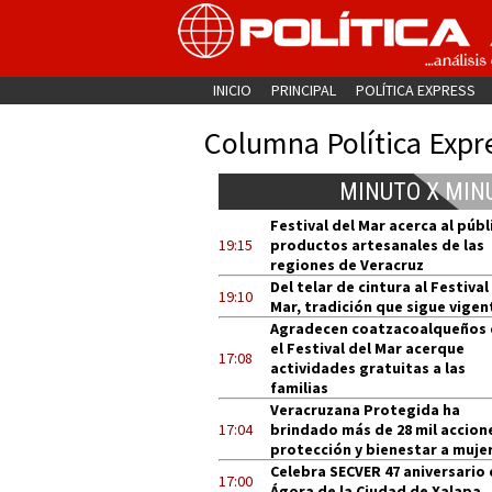
INICIO
PRINCIPAL
POLÍTICA EXPRESS
Columna Política Expr
MINUTO X MIN
Festival del Mar acerca al públ
19:15
productos artesanales de las
regiones de Veracruz
Del telar de cintura al Festival
19:10
Mar, tradición que sigue vigen
Agradecen coatzacoalqueños
el Festival del Mar acerque
17:08
actividades gratuitas a las
familias
Veracruzana Protegida ha
17:04
brindado más de 28 mil accion
protección y bienestar a muje
Celebra SECVER 47 aniversario 
17:00
Ágora de la Ciudad de Xalapa