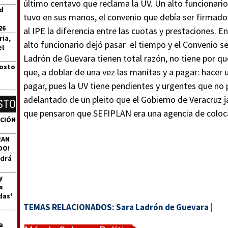
último centavo que reclama la UV. Un alto funcionario 
id
tuvo en sus manos, el convenio que debía ser firmad
26
al IPE la diferencia entre las cuotas y prestaciones. 
ria,
alto funcionario dejó pasar el tiempo y el Convenio se
el
Ladrón de Guevara tienen total razón, no tiene por q
gosto
que, a doblar de una vez las manitas y a pagar: hacer u
pagar, pues la UV tiene pendientes y urgentes que no p
adelantado de un pleito que el Gobierno de Veracruz 
STO
que pensaron que SEFIPLAN era una agencia de coloc
ACIÓN
RAN
DO!
ndrá
y
s
das'
TEMAS RELACIONADOS:
Sara Ladrón de Guevara
|
a