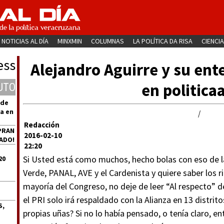
NOTICIAS AL DÍA
MINXMIN
COLUMNAS
LA POLÍTICA DA RISA
CIENCIA
ess
Alejandro Aguirre y su ente
en politicaa
UTO
 de
a en
/
Redacción
PRAN
2016-02-10
ADO!
22:20
Si Usted está como muchos, hecho bolas con eso de la 
20
Verde, PANAL, AVE y el Cardenista y quiere saber los r
mayoría del Congreso, no deje de leer “Al respecto” d
el PRI solo irá respaldado con la Alianza en 13 distrito
S,
propias uñas? Si no lo había pensado, o tenía claro, en