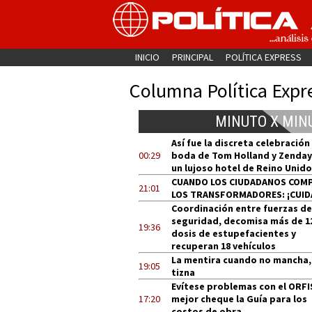
INICIO
PRINCIPAL
POLÍTICA EXPRESS
Columna Política Expr
MINUTO X MIN
Así fue la discreta celebración
00:29
boda de Tom Holland y Zenday
un lujoso hotel de Reino Unido
CUANDO LOS CIUDADANOS COM
21:01
LOS TRANSFORMADORES: ¡CUID
Coordinación entre fuerzas de
seguridad, decomisa más de 1
19:36
dosis de estupefacientes y
recuperan 18 vehículos
La mentira cuando no mancha,
19:05
tizna
Evítese problemas con el ORFI
17:20
mejor cheque la Guía para los
costos de obra