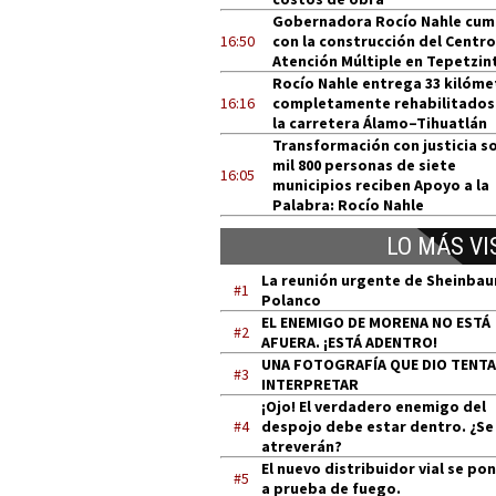
Gobernadora Rocío Nahle cum
16:50
con la construcción del Centro
Atención Múltiple en Tepetzin
Rocío Nahle entrega 33 kilóme
16:16
completamente rehabilitados
la carretera Álamo–Tihuatlán
Transformación con justicia so
mil 800 personas de siete
16:05
municipios reciben Apoyo a la
Palabra: Rocío Nahle
LO MÁS VI
La reunión urgente de Sheinba
#1
Polanco
EL ENEMIGO DE MORENA NO ESTÁ
#2
AFUERA. ¡ESTÁ ADENTRO!
UNA FOTOGRAFÍA QUE DIO TENT
#3
INTERPRETAR
¡Ojo! El verdadero enemigo del
#4
despojo debe estar dentro. ¿Se
atreverán?
El nuevo distribuidor vial se po
#5
a prueba de fuego.