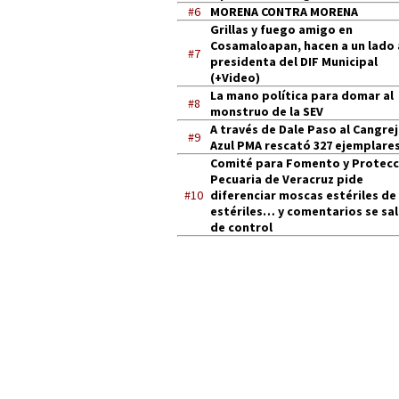
#6
MORENA CONTRA MORENA
Grillas y fuego amigo en
Cosamaloapan, hacen a un lado 
#7
presidenta del DIF Municipal
(+Video)
La mano política para domar al
#8
monstruo de la SEV
A través de Dale Paso al Cangre
#9
Azul PMA rescató 327 ejemplares
Comité para Fomento y Protecc
Pecuaria de Veracruz pide
#10
diferenciar moscas estériles de
estériles… y comentarios se sa
de control