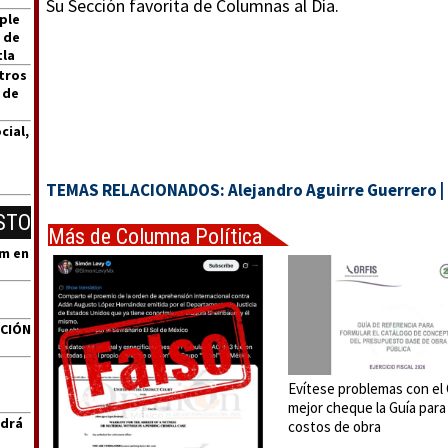
Su Sección favorita de Columnas al Día.
ple
 de
tla
tros
 de
cial,
TEMAS RELACIONADOS:
Alejandro Aguirre Guerrero
|
STO
Más de Columna Política
um en
Express
ACIÓN
Evítese problemas con el
mejor cheque la Guía para
ndrá
costos de obra