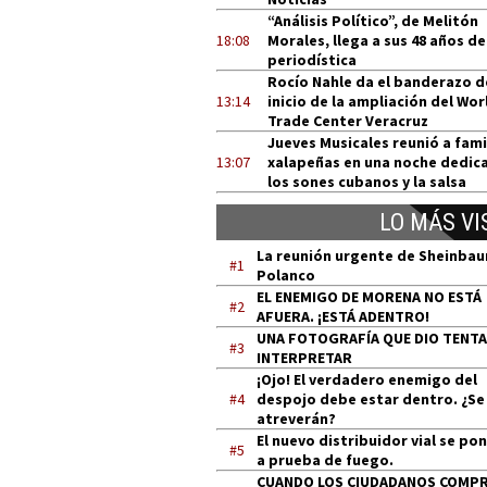
“Análisis Político”, de Melitón
18:08
Morales, llega a sus 48 años de
periodística
Rocío Nahle da el banderazo d
13:14
inicio de la ampliación del Wor
Trade Center Veracruz
Jueves Musicales reunió a fami
13:07
xalapeñas en una noche dedic
los sones cubanos y la salsa
LO MÁS VI
La reunión urgente de Sheinba
#1
Polanco
EL ENEMIGO DE MORENA NO ESTÁ
#2
AFUERA. ¡ESTÁ ADENTRO!
UNA FOTOGRAFÍA QUE DIO TENT
#3
INTERPRETAR
¡Ojo! El verdadero enemigo del
#4
despojo debe estar dentro. ¿Se
atreverán?
El nuevo distribuidor vial se po
#5
a prueba de fuego.
CUANDO LOS CIUDADANOS COMP