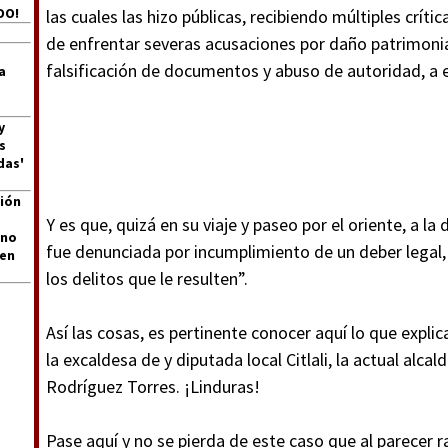
DO!
las cuales las hizo públicas, recibiendo múltiples crít
de enfrentar severas acusaciones por daño patrimonia
falsificación de documentos y abuso de autoridad, a el
a
y
s
das'
ión
Y es que, quizá en su viaje y paseo por el oriente, a la
 no
fue denunciada por incumplimiento de un deber legal,
len
los delitos que le resulten”.
Así las cosas, es pertinente conocer aquí lo que expli
la excaldesa de y diputada local Citlali, la actual al
Rodríguez Torres. ¡Linduras!
Pase aquí y no se pierda de este caso que al parecer r