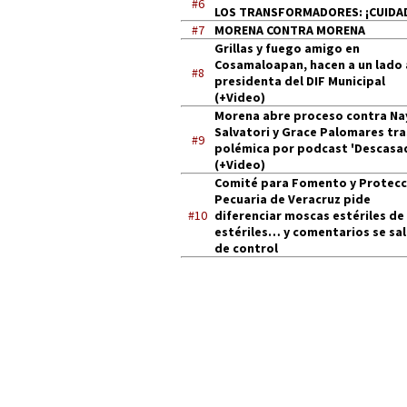
#6
LOS TRANSFORMADORES: ¡CUIDA
#7
MORENA CONTRA MORENA
Grillas y fuego amigo en
Cosamaloapan, hacen a un lado 
#8
presidenta del DIF Municipal
(+Video)
Morena abre proceso contra Na
Salvatori y Grace Palomares tra
#9
polémica por podcast 'Descasa
(+Video)
Comité para Fomento y Protecc
Pecuaria de Veracruz pide
#10
diferenciar moscas estériles de
estériles… y comentarios se sa
de control