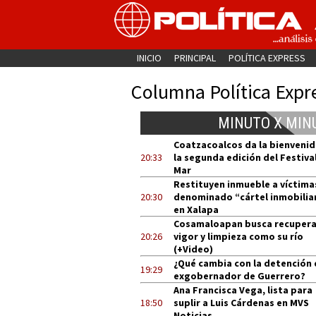
INICIO
PRINCIPAL
POLÍTICA EXPRESS
Columna Política Expr
MINUTO X MIN
Coatzacoalcos da la bienvenid
20:33
la segunda edición del Festival
Mar
Restituyen inmueble a víctima
20:30
denominado “cártel inmobilia
en Xalapa
Cosamaloapan busca recupera
20:26
vigor y limpieza como su río
(+Video)
¿Qué cambia con la detención 
19:29
exgobernador de Guerrero?
Ana Francisca Vega, lista para
18:50
suplir a Luis Cárdenas en MVS
Noticias