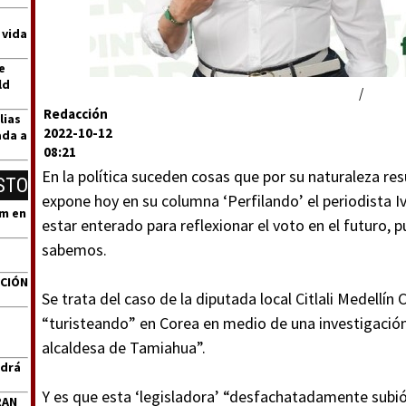
 vida
e
ld
/
Redacción
lias
2022-10-12
ada a
08:21
En la política suceden cosas que por su naturaleza res
STO
expone hoy en su columna ‘Perfilando’ el periodista Iv
um en
estar enterado para reflexionar el voto en el futuro,
sabemos.
ACIÓN
Se trata del caso de la diputada local Citlali Medellín
“turisteando” en Corea en medio de una investigació
alcaldesa de Tamiahua”.
ndrá
Y es que esta ‘legisladora’ “desfachatadamente subió
RAN