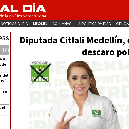
NOTICIAS AL DÍA
MINXMIN
COLUMNAS
LA POLÍTICA DA RISA
CIENCIA
ess
Diputada Citlali Medellín, 
descaro pol
UTO
a a
 del
s del
rio”
r su
del