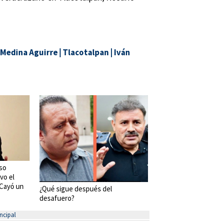
 Medina Aguirre
|
Tlacotalpan
|
Iván
so
vo el
 ¡Cayó un
¿Qué sigue después del
desafuero?
ncipal