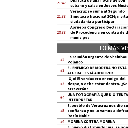
Disfruta de una noche de son
21:42
cubano y salsa en Jueves Music
Veracruz se suma al Segundo
21:38
Simulacro Nacional 2026; invita
ciudadanía a participar
Aprueba Congreso Declaracio
20:38
de Procedencia en contra de 
munícipes
LO MÁS VI
La reunión urgente de Sheinba
#1
Polanco
EL ENEMIGO DE MORENA NO ESTÁ
#2
AFUERA. ¡ESTÁ ADENTRO!
¡Ojo! El verdadero enemigo del
#3
despojo debe estar dentro. ¿Se
atreverán?
UNA FOTOGRAFÍA QUE DIO TENT
#4
INTERPRETAR
El pueblo de Veracruz nos dio su
#5
confianza y no lo vamos a defra
Rocío Nahle
#6
MORENA CONTRA MORENA
El nuevo distribuidor vial se po