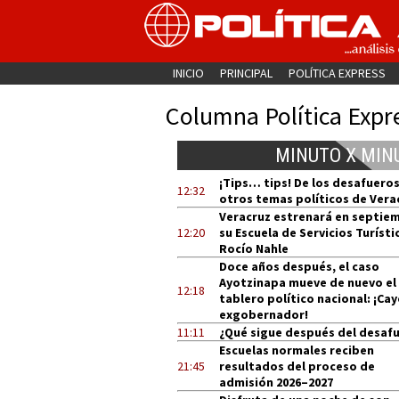
INICIO
PRINCIPAL
POLÍTICA EXPRESS
Columna Política Expr
MINUTO X MIN
¡Tips… tips! De los desafueros
12:32
otros temas políticos de Vera
Veracruz estrenará en septie
12:20
su Escuela de Servicios Turísti
Rocío Nahle
Doce años después, el caso
Ayotzinapa mueve de nuevo el
12:18
tablero político nacional: ¡Cay
exgobernador!
11:11
¿Qué sigue después del desaf
Escuelas normales reciben
21:45
resultados del proceso de
admisión 2026–2027