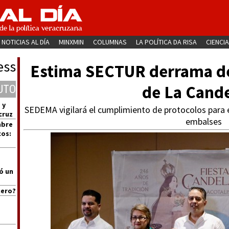
NOTICIAS AL DÍA
MINXMIN
COLUMNAS
LA POLÍTICA DA RISA
CIENCIA
ess
Estima SECTUR derrama de
de La Cande
UTO
 y
SEDEMA vigilará el cumplimiento de protocolos para e
cruz
embalses
mbre
cos:
ó un
uero?