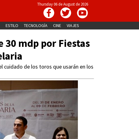
Thursday 06 de August de 2026
ESTILO
TECNOLOGÍA
CINE
VIAJES
 30 mdp por Fiestas
laria
l cuidado de los toros que usarán en los