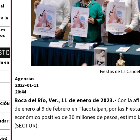
al
 a la
nes
dos
STO
um en
Fiestas de La Candela
Agencias
2023-01-11
20:44
Boca del Río, Ver., 11 de enero de 2023.-
Con la afl
ACIÓN
de enero al 9 de febrero en Tlacotalpan, por las Fiest
económico positivo de 30 millones de pesos, estimó l
udar:
(SECTUR).
ndrá