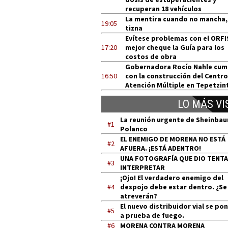
recuperan 18 vehículos
La mentira cuando no mancha,
19:05
tizna
Evítese problemas con el ORFI
17:20
mejor cheque la Guía para los
costos de obra
Gobernadora Rocío Nahle cum
16:50
con la construcción del Centro
Atención Múltiple en Tepetzin
LO MÁS VI
La reunión urgente de Sheinba
#1
Polanco
EL ENEMIGO DE MORENA NO ESTÁ
#2
AFUERA. ¡ESTÁ ADENTRO!
UNA FOTOGRAFÍA QUE DIO TENT
#3
INTERPRETAR
¡Ojo! El verdadero enemigo del
#4
despojo debe estar dentro. ¿Se
atreverán?
El nuevo distribuidor vial se po
#5
a prueba de fuego.
#6
MORENA CONTRA MORENA