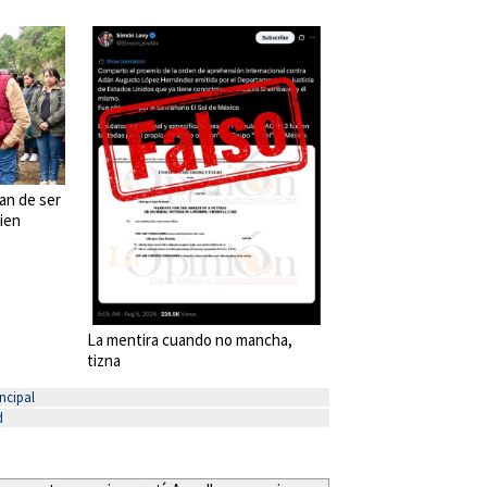
an de ser
uien
La mentira cuando no mancha,
tizna
ncipal
d