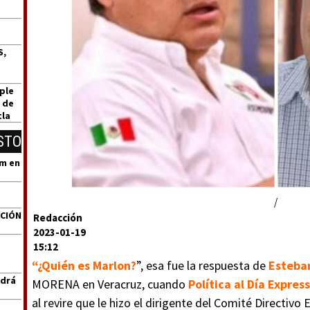
S,
ple
 de
tla
STO
um en
/
ACIÓN
Redacción
2023-01-19
15:12
“¿Quién es Marlon?
”, esa fue la respuesta de
Esteba
ndrá
MORENA en Veracruz, cuando
Política al Día Express
al revire que le hizo el dirigente del Comité Directivo