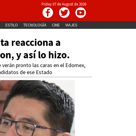
Friday 07 de August de 2026
ESTILO
TECNOLOGÍA
CINE
VIAJES
ta reacciona a
n, y así lo hizo.
verán pronto las caras en el Edomex,
ndidatos de ese Estado