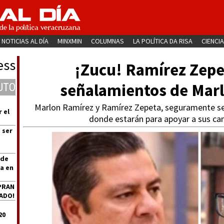
NOTICIAS AL DÍA
MINXMIN
COLUMNAS
LA POLÍTICA DA RISA
CIENCIA
ess
¡Zucu! Ramírez Zepe
señalamientos de Marlo
UTO
Marlon Ramírez y Ramírez Zepeta, seguramente se 
 el
donde estarán para apoyar a sus ca
 ser
 de
a en
PRAN
ADO!
20