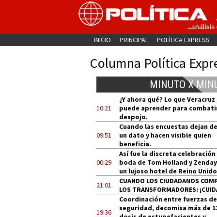
INICIO
PRINCIPAL
POLÍTICA EXPRESS
Columna Política Expr
MINUTO X MIN
¿Y ahora qué? Lo que Veracruz
10:21
puede aprender para combatir
despojo.
Cuando las encuestas dejan de
09:51
un dato y hacen visible quien
beneficia.
Así fue la discreta celebración
00:29
boda de Tom Holland y Zenday
un lujoso hotel de Reino Unido
CUANDO LOS CIUDADANOS COM
21:01
LOS TRANSFORMADORES: ¡CUID
Coordinación entre fuerzas de
seguridad, decomisa más de 1
19:36
dosis de estupefacientes y