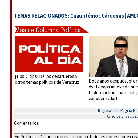
TEMAS RELACIONADOS:
Cuauhtémoc Cárdenas
|
AML
Más de Columna Política
Express
¡Tips… tips! De los desafueros y
Doce años después, el ca
otros temas políticos de Veracruz
Ayotzinapa mueve de nue
tablero político nacional:
exgobernador!
Regresar a la Página Pri
Aviso de privacida
Comentarios
En Política al Día nos interesa tu comentario, es por eso que cr