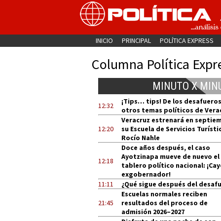
INICIO
PRINCIPAL
POLÍTICA EXPRESS
Columna Política Expr
MINUTO X MIN
¡Tips… tips! De los desafueros
12:32
otros temas políticos de Vera
Veracruz estrenará en septie
12:20
su Escuela de Servicios Turísti
Rocío Nahle
Doce años después, el caso
Ayotzinapa mueve de nuevo el
12:18
tablero político nacional: ¡Cay
exgobernador!
11:11
¿Qué sigue después del desaf
Escuelas normales reciben
21:45
resultados del proceso de
admisión 2026–2027