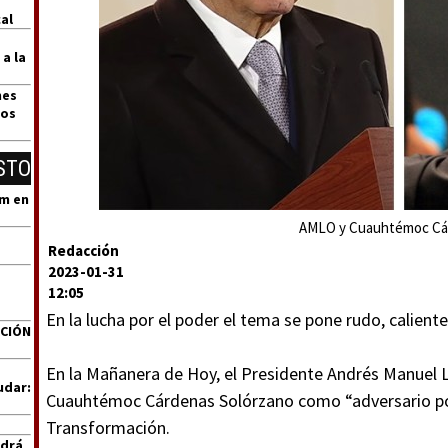
al
 a la
nes
dos
STO
um en
AMLO y Cuauhtémoc Cá
Redacción
2023-01-31
12:05
En la lucha por el poder el tema se pone rudo, caliente 
ACIÓN
En la Mañanera de Hoy, el Presidente Andrés Manuel L
udar:
Cuauhtémoc Cárdenas Solórzano como “adversario pol
Transformación.
ndrá