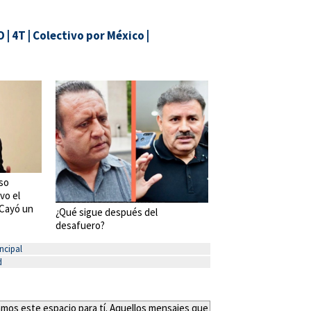
O
|
4T
|
Colectivo por México
|
so
vo el
 ¡Cayó un
¿Qué sigue después del
desafuero?
ncipal
d
eamos este espacio para tí. Aquellos mensajes que