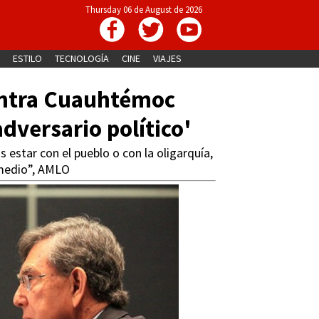
Thursday 06 de August de 2026
ESTILO
TECNOLOGÍA
CINE
VIAJES
ontra Cuauhtémoc
dversario político'
estar con el pueblo o con la oligarquía,
 medio”, AMLO