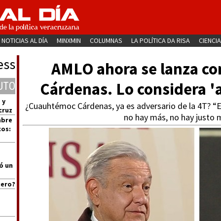
NOTICIAS AL DÍA
MINXMIN
COLUMNAS
LA POLÍTICA DA RISA
CIENCIA
ess
AMLO ahora se lanza c
Cárdenas. Lo considera 'a
UTO
 y
¿Cuauhtémoc Cárdenas, ya es adversario de la 4T? “Es 
cruz
no hay más, no hay justo
mbre
cos:
ó un
uero?