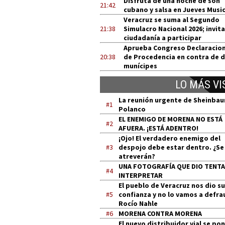
Disfruta de una noche de son
21:42
cubano y salsa en Jueves Music
Veracruz se suma al Segundo
21:38
Simulacro Nacional 2026; invita
ciudadanía a participar
Aprueba Congreso Declaracio
20:38
de Procedencia en contra de 
munícipes
LO MÁS VI
La reunión urgente de Sheinba
#1
Polanco
EL ENEMIGO DE MORENA NO ESTÁ
#2
AFUERA. ¡ESTÁ ADENTRO!
¡Ojo! El verdadero enemigo del
#3
despojo debe estar dentro. ¿Se
atreverán?
UNA FOTOGRAFÍA QUE DIO TENT
#4
INTERPRETAR
El pueblo de Veracruz nos dio su
#5
confianza y no lo vamos a defra
Rocío Nahle
#6
MORENA CONTRA MORENA
El nuevo distribuidor vial se po