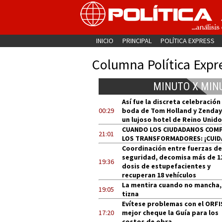
INICIO
PRINCIPAL
POLÍTICA EXPRESS
Columna Política Expr
MINUTO X MIN
Así fue la discreta celebración
00:29
boda de Tom Holland y Zenday
un lujoso hotel de Reino Unido
CUANDO LOS CIUDADANOS COM
21:01
LOS TRANSFORMADORES: ¡CUID
Coordinación entre fuerzas de
seguridad, decomisa más de 1
19:36
dosis de estupefacientes y
recuperan 18 vehículos
La mentira cuando no mancha,
19:05
tizna
Evítese problemas con el ORFI
17:20
mejor cheque la Guía para los
costos de obra