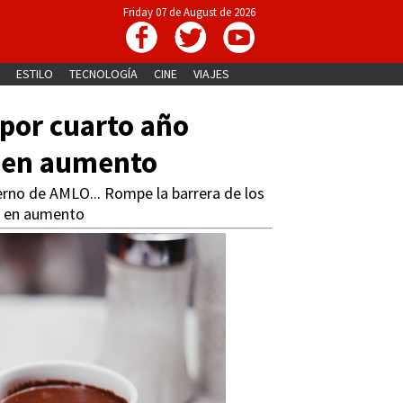
Friday 07 de August de 2026
ESTILO
TECNOLOGÍA
CINE
VIAJES
por cuarto año
e en aumento
erno de AMLO... Rompe la barrera de los
a en aumento