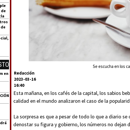
ple
 de
tla
tros
 de
cial,
STO
Se escucha en los ca
Redacción
um en
2023-03-16
16:40
Esta mañana, en los cafés de la capital, los sabios b
ACIÓN
calidad en el mundo analizaron el caso de la popular
La sorpresa es que a pesar de todo lo que a diario se
ndrá
denostar su figura y gobierno, los números no dejan d