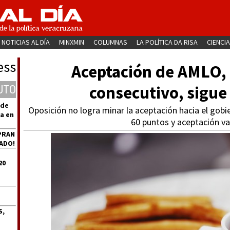
NOTICIAS AL DÍA
MINXMIN
COLUMNAS
LA POLÍTICA DA RISA
CIENCIA
ess
Aceptación de AMLO, 
consecutivo, sigu
UTO
 de
Oposición no logra minar la aceptación hacia el gobi
a en
60 puntos y aceptación v
PRAN
ADO!
20
S,