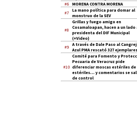
#6
MORENA CONTRA MORENA
La mano política para domar al
#7
monstruo de la SEV
Grillas y fuego amigo en
Cosamaloapan, hacen a un lado 
#8
presidenta del DIF Municipal
(+Video)
A través de Dale Paso al Cangre
#9
Azul PMA rescató 327 ejemplares
Comité para Fomento y Protecc
Pecuaria de Veracruz pide
#10
diferenciar moscas estériles de
estériles… y comentarios se sa
de control