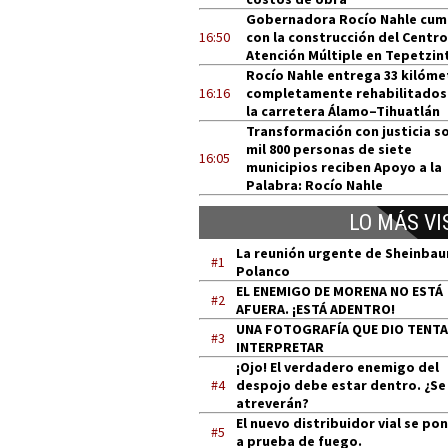
Gobernadora Rocío Nahle cum
16:50
con la construcción del Centro
Atención Múltiple en Tepetzin
Rocío Nahle entrega 33 kilóme
16:16
completamente rehabilitados
la carretera Álamo–Tihuatlán
Transformación con justicia so
mil 800 personas de siete
16:05
municipios reciben Apoyo a la
Palabra: Rocío Nahle
LO MÁS VI
La reunión urgente de Sheinba
#1
Polanco
EL ENEMIGO DE MORENA NO ESTÁ
#2
AFUERA. ¡ESTÁ ADENTRO!
UNA FOTOGRAFÍA QUE DIO TENT
#3
INTERPRETAR
¡Ojo! El verdadero enemigo del
#4
despojo debe estar dentro. ¿Se
atreverán?
El nuevo distribuidor vial se po
#5
a prueba de fuego.