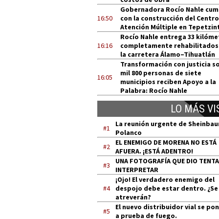
Gobernadora Rocío Nahle cum
16:50
con la construcción del Centro
Atención Múltiple en Tepetzin
Rocío Nahle entrega 33 kilóme
16:16
completamente rehabilitados
la carretera Álamo–Tihuatlán
Transformación con justicia so
mil 800 personas de siete
16:05
municipios reciben Apoyo a la
Palabra: Rocío Nahle
LO MÁS VI
La reunión urgente de Sheinba
#1
Polanco
EL ENEMIGO DE MORENA NO ESTÁ
#2
AFUERA. ¡ESTÁ ADENTRO!
UNA FOTOGRAFÍA QUE DIO TENT
#3
INTERPRETAR
¡Ojo! El verdadero enemigo del
#4
despojo debe estar dentro. ¿Se
atreverán?
El nuevo distribuidor vial se po
#5
a prueba de fuego.