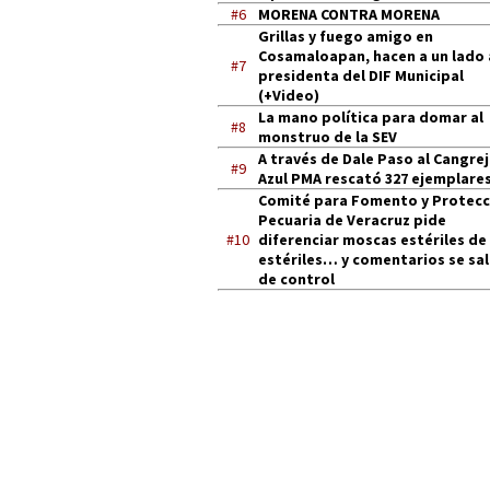
#6
MORENA CONTRA MORENA
Grillas y fuego amigo en
Cosamaloapan, hacen a un lado 
#7
presidenta del DIF Municipal
(+Video)
La mano política para domar al
#8
monstruo de la SEV
A través de Dale Paso al Cangre
#9
Azul PMA rescató 327 ejemplares
Comité para Fomento y Protecc
Pecuaria de Veracruz pide
#10
diferenciar moscas estériles de
estériles… y comentarios se sa
de control