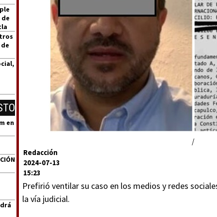
ple
 de
tla
tros
 de
cial,
STO
um en
/
Redacción
ACIÓN
2024-07-13
15:23
Prefirió ventilar su caso en los medios y redes sociale
la vía judicial.
ndrá