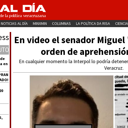
NOTICIAS AL DÍA
MINXMIN
COLUMNAS
LA POLÍTICA DA RISA
CIENCIA
ess
En video el senador Miguel
orden de aprehensión
UTO
 de
En cualquier momento la Interpol lo podría detener
a en
Veracruz.
PRAN
ADO!
20
S,