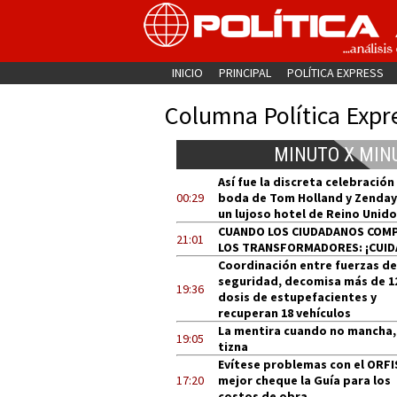
INICIO
PRINCIPAL
POLÍTICA EXPRESS
Columna Política Expr
MINUTO X MIN
Así fue la discreta celebración
00:29
boda de Tom Holland y Zenday
un lujoso hotel de Reino Unido
CUANDO LOS CIUDADANOS COM
21:01
LOS TRANSFORMADORES: ¡CUID
Coordinación entre fuerzas de
seguridad, decomisa más de 1
19:36
dosis de estupefacientes y
recuperan 18 vehículos
La mentira cuando no mancha,
19:05
tizna
Evítese problemas con el ORFI
17:20
mejor cheque la Guía para los
costos de obra