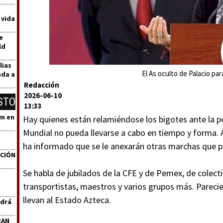
 vida
e
ld
lias
El As oculto de Palacio par
ada a
Redacción
2026-06-10
STO
13:33
um en
Hay quienes están relamiéndose los bigotes ante la po
Mundial no pueda llevarse a cabo en tiempo y forma. 
ha informado que se le anexarán otras marchas que pa
ACIÓN
Se habla de jubilados de la CFE y de Pemex, de colec
transportistas, maestros y varios grupos más. Pareci
llevan al Estado Azteca.
ndrá
RAN