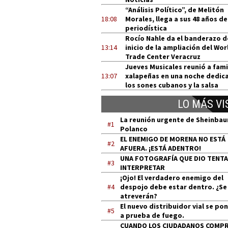
“Análisis Político”, de Melitón
18:08
Morales, llega a sus 48 años de
periodística
Rocío Nahle da el banderazo d
13:14
inicio de la ampliación del Wor
Trade Center Veracruz
Jueves Musicales reunió a fami
13:07
xalapeñas en una noche dedic
los sones cubanos y la salsa
LO MÁS VI
La reunión urgente de Sheinba
#1
Polanco
EL ENEMIGO DE MORENA NO ESTÁ
#2
AFUERA. ¡ESTÁ ADENTRO!
UNA FOTOGRAFÍA QUE DIO TENT
#3
INTERPRETAR
¡Ojo! El verdadero enemigo del
#4
despojo debe estar dentro. ¿Se
atreverán?
El nuevo distribuidor vial se po
#5
a prueba de fuego.
CUANDO LOS CIUDADANOS COMP