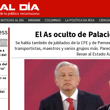
NOTICIAS AL DÍA
MINXMIN
COLUMNAS
LA POLÍTICA DA RISA
CIENCIA
ess
El As oculto de Palac
UTO
Se habla también de jubilados de la CFE y de Peme
transportistas, maestros y varios grupos más. Pare
a a
llevan al Estado A
 del
s del
rio”
r su
del