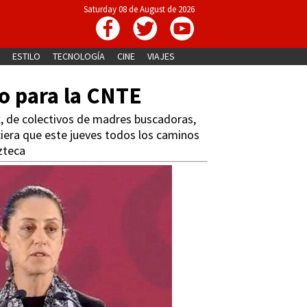
Saturday 08 de August de 2026
ESTILO
TECNOLOGÍA
CINE
VIAJES
io para la CNTE
x, de colectivos de madres buscadoras,
ciera que este jueves todos los caminos
zteca