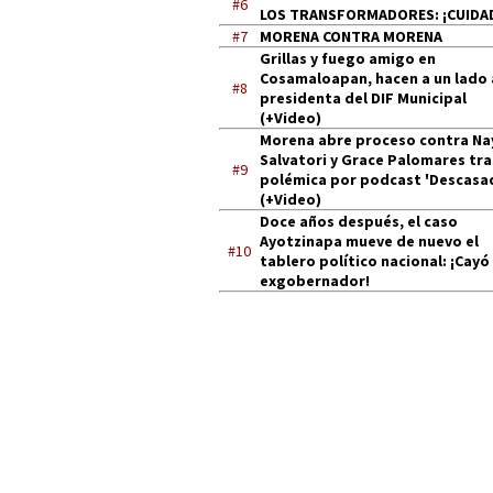
#6
LOS TRANSFORMADORES: ¡CUIDA
#7
MORENA CONTRA MORENA
Grillas y fuego amigo en
Cosamaloapan, hacen a un lado 
#8
presidenta del DIF Municipal
(+Video)
Morena abre proceso contra Na
Salvatori y Grace Palomares tra
#9
polémica por podcast 'Descasa
(+Video)
Doce años después, el caso
Ayotzinapa mueve de nuevo el
#10
tablero político nacional: ¡Cayó
exgobernador!