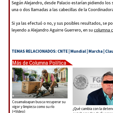
Según Alejandro, desde Palacio estarían pidiendo los
una o dos llamadas a las cabecillas de la Coordinador
Si ya las efectuó o no, y sus posibles resultados, se p
leyendo a Alejandro Aguirre Guerrero, en su
columna c
TEMAS RELACIONADOS:
CNTE
|
Mundial
|
Marcha
|
Cla
Más de Columna Política
Express
Cosamaloapan busca recuperar su
vigor y limpieza como su río
¿Qué cambia con la deten
(+Video)