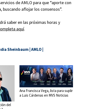
 servicios de AMLO para que “aporte con
a, buscando aflojar los consensos”.
odrá saber en las próximas horas y
ompleta aquí
.
udia Sheinbaum
|
AMLO
|
Ana Francisca Vega, lista para suplir
a Luis Cárdenas en MVS Noticias
ción del