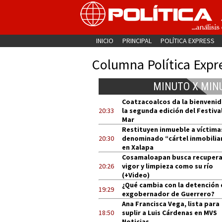
INICIO
PRINCIPAL
POLÍTICA EXPRESS
Columna Política Expr
MINUTO X MIN
Coatzacoalcos da la bienvenid
20:33
la segunda edición del Festival
Mar
Restituyen inmueble a víctima
20:30
denominado “cártel inmobilia
en Xalapa
Cosamaloapan busca recupera
20:26
vigor y limpieza como su río
(+Video)
¿Qué cambia con la detención 
19:29
exgobernador de Guerrero?
Ana Francisca Vega, lista para
18:50
suplir a Luis Cárdenas en MVS
Noticias