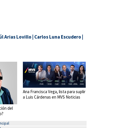
l Arias Lovillo
|
Carlos Luna Escudero
|
Ana Francisca Vega, lista para suplir
a Luis Cárdenas en MVS Noticias
ción del
o?
ncipal