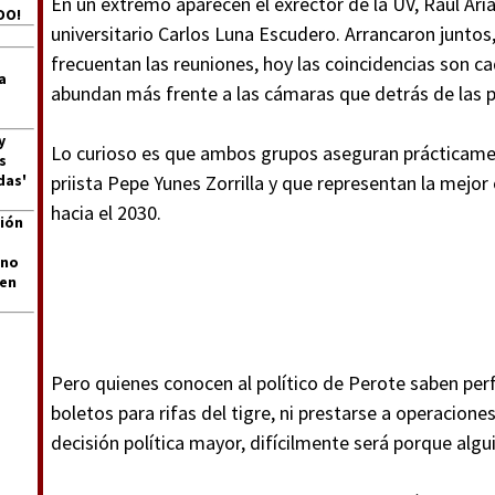
En un extremo aparecen el exrector de la UV, Raúl Arias
DO!
universitario Carlos Luna Escudero. Arrancaron juntos
frecuentan las reuniones, hoy las coincidencias son c
a
abundan más frente a las cámaras que detrás de las p
y
Lo curioso es que ambos grupos aseguran prácticamen
s
das'
priista Pepe Yunes Zorrilla y que representan la mejor
hacia el 2030.
ión
 no
len
Pero quienes conocen al político de Perote saben pe
boletos para rifas del tigre, ni prestarse a operacion
decisión política mayor, difícilmente será porque alg