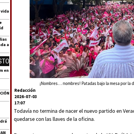
 vida
e
ld
lias
ada a
STO
um en
¡Nombres… nombres! Patadas bajo la mesa por la di
Redacción
ACIÓN
2026-07-03
17:07
Todavía no termina de nacer el nuevo partido en Vera
quedarse con las llaves de la oficina.
ndrá
RAN