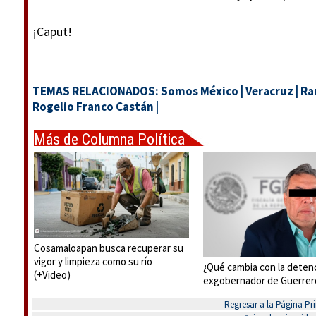
¡Caput!
TEMAS RELACIONADOS:
Somos México
|
Veracruz
|
Raú
Rogelio Franco Castán
|
Más de Columna Política
Express
Cosamaloapan busca recuperar su
vigor y limpieza como su río
¿Qué cambia con la deten
(+Video)
exgobernador de Guerrer
Regresar a la Página Pri