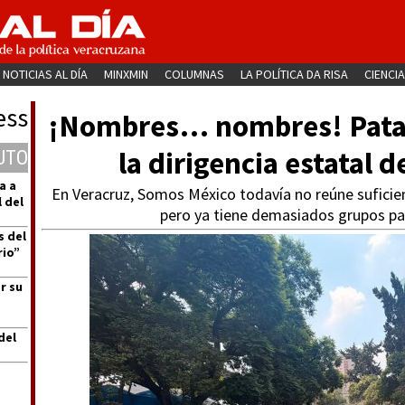
NOTICIAS AL DÍA
MINXMIN
COLUMNAS
LA POLÍTICA DA RISA
CIENCIA
ess
¡Nombres… nombres! Patad
la dirigencia estatal
UTO
a a
En Veracruz, Somos México todavía no reúne suficien
 del
pero ya tiene demasiados grupos par
s del
rio”
r su
del