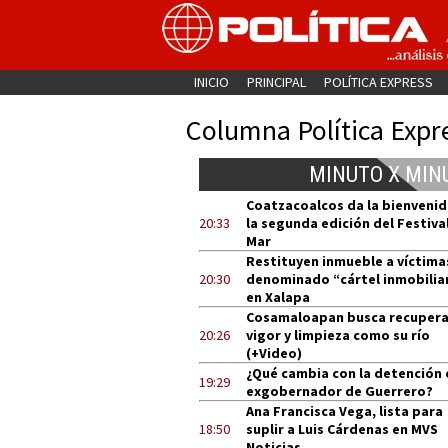
INICIO
PRINCIPAL
POLÍTICA EXPRESS
Columna Política Expr
MINUTO X MIN
Coatzacoalcos da la bienvenid
20:33
la segunda edición del Festival
Mar
Restituyen inmueble a víctima
20:30
denominado “cártel inmobilia
en Xalapa
Cosamaloapan busca recupera
20:26
vigor y limpieza como su río
(+Video)
¿Qué cambia con la detención 
19:29
exgobernador de Guerrero?
Ana Francisca Vega, lista para
18:50
suplir a Luis Cárdenas en MVS
Noticias