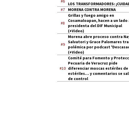
#6
LOS TRANSFORMADORES: ¡CUIDA
#7
MORENA CONTRA MORENA
Grillas y fuego amigo en
Cosamaloapan, hacen a un lado 
#8
presidenta del DIF Municipal
(+Video)
Morena abre proceso contra Na
Salvatori y Grace Palomares tra
#9
polémica por podcast 'Descasa
(+Video)
Comité para Fomento y Protecc
Pecuaria de Veracruz pide
#10
diferenciar moscas estériles de
estériles… y comentarios se sa
de control