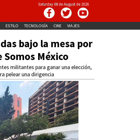
Saturday 08 de August de 2026
ESTILO
TECNOLOGÍA
CINE
VIAJES
as bajo la mesa por
 de Somos México
tes militantes para ganar una elección,
a pelear una dirigencia