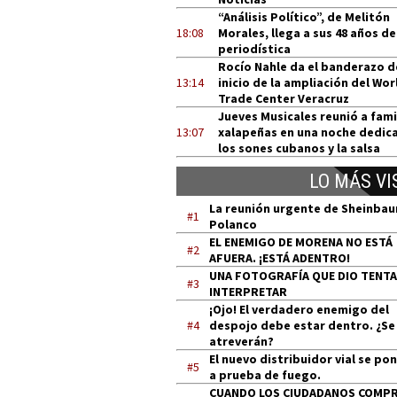
“Análisis Político”, de Melitón
18:08
Morales, llega a sus 48 años de
periodística
Rocío Nahle da el banderazo d
13:14
inicio de la ampliación del Wor
Trade Center Veracruz
Jueves Musicales reunió a fami
13:07
xalapeñas en una noche dedic
los sones cubanos y la salsa
LO MÁS VI
La reunión urgente de Sheinba
#1
Polanco
EL ENEMIGO DE MORENA NO ESTÁ
#2
AFUERA. ¡ESTÁ ADENTRO!
UNA FOTOGRAFÍA QUE DIO TENT
#3
INTERPRETAR
¡Ojo! El verdadero enemigo del
#4
despojo debe estar dentro. ¿Se
atreverán?
El nuevo distribuidor vial se po
#5
a prueba de fuego.
CUANDO LOS CIUDADANOS COMP