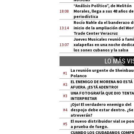
“Análisis Político”, de Melitón
18:08
Morales, llega a sus 48 años de
periodística
Rocío Nahle da el banderazo d
13:14
inicio de la ampliación del Wor
Trade Center Veracruz
Jueves Musicales reunió a fami
13:07
xalapeñas en una noche dedic
los sones cubanos y la salsa
LO MÁS VI
La reunión urgente de Sheinba
#1
Polanco
EL ENEMIGO DE MORENA NO ESTÁ
#2
AFUERA. ¡ESTÁ ADENTRO!
UNA FOTOGRAFÍA QUE DIO TENT
#3
INTERPRETAR
¡Ojo! El verdadero enemigo del
#4
despojo debe estar dentro. ¿Se
atreverán?
El nuevo distribuidor vial se po
#5
a prueba de fuego.
CUANDO LOS CIUDADANOS COMP