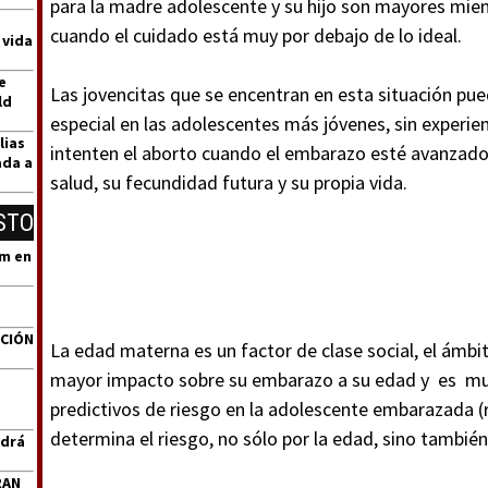
para la madre adolescente y su hijo son mayores mien
cuando el cuidado está muy por debajo de lo ideal.
 vida
e
Las jovencitas que se encentran en esta situación pu
ld
especial en las adolescentes más jóvenes, sin experi
lias
intenten el aborto cuando el embarazo esté avanzado
ada a
salud, su fecundidad futura y su propia vida.
STO
um en
ACIÓN
La edad materna es un factor de clase social, el ámbit
mayor impacto sobre su embarazo a su edad y es muy
predictivos de riesgo en la adolescente embarazada (r
determina el riesgo, no sólo por la edad, sino también
ndrá
RAN