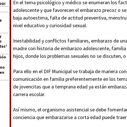
En el tema psicológico y médico se enumeran los fact
DO!
adolescente y que favorecen el embarazo precoz o se a
baja autoestima, falta de actitud preventiva, menstru
a
nivel educativo y curiosidad sexual.
y
Inestabilidad y conflictos familiares, embarazo de u
s
das'
madre con historia de embarazo adolescente, familia
hijos, donde los problemas sexuales no se discuten, o
ión
 no
Para ello en el DIF Municipal se trabaja de manera co
len
comunicación en familia preferentemente en los temas
de jovencitas que a temprana edad ya están embaraz
carrera escolar.
Así mismo, el organismo asistencial se debe fomentar l
conciencia que embarazarse a corta edad puede traer