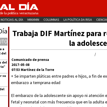
NOTICIAS AL DÍA
MINXMIN
COLUMNAS
LA POLÍTICA DA RISA
CIENCIA
Día
Trabaja DIF Martínez para 
la adolesc
UTO
a a
 del
/
Comunicado de prensa
s del
2017-05-08
rio”
07:53 Martínez de la Torre
+ Se imparten pláticas entre padres e hijos, a fin de e
r su
embarazo a temprana edad
del
El embarazo de la adolescente sin apoyo ni atención
fetal y neonatal con más frecuencia que en la adulta