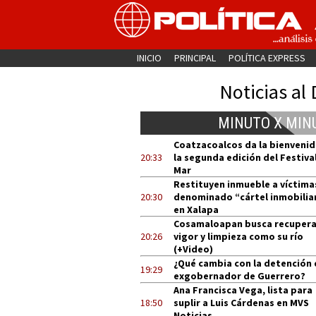
INICIO
PRINCIPAL
POLÍTICA EXPRESS
Noticias al 
MINUTO X MIN
Coatzacoalcos da la bienvenid
20:33
la segunda edición del Festival
Mar
Restituyen inmueble a víctima
20:30
denominado “cártel inmobilia
en Xalapa
Cosamaloapan busca recupera
20:26
vigor y limpieza como su río
(+Video)
¿Qué cambia con la detención 
19:29
exgobernador de Guerrero?
Ana Francisca Vega, lista para
18:50
suplir a Luis Cárdenas en MVS
Noticias