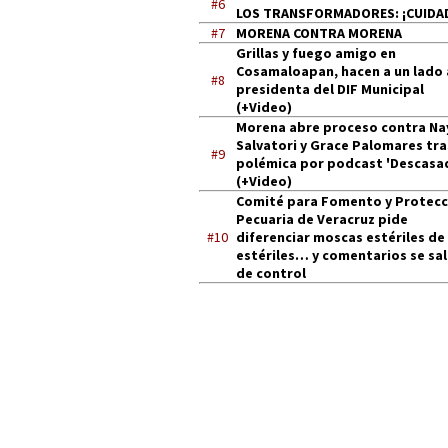
#6
LOS TRANSFORMADORES: ¡CUIDA
#7
MORENA CONTRA MORENA
Grillas y fuego amigo en
Cosamaloapan, hacen a un lado 
#8
presidenta del DIF Municipal
(+Video)
Morena abre proceso contra Na
Salvatori y Grace Palomares tra
#9
polémica por podcast 'Descasa
(+Video)
Comité para Fomento y Protecc
Pecuaria de Veracruz pide
#10
diferenciar moscas estériles de
estériles… y comentarios se sa
de control