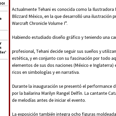
DO!
Actualmente Tehani es conocida como la Ilustradora 
Blizzard México, en la que desarrolló una ilustración 
a
Warcraft Chronicle Volume I”.
Habiendo estudiado diseño gráfico y teniendo una c
y
s
profesional, Tehani decide seguir sus sueños y utiliz
das'
estética, y en conjunto con su fascinación por todo a
elementos de sus dos naciones (México e Inglaterra) 
ricos en simbologías y en narrativa.
Durante la inauguración se presentó el performance
por la bailarina Marilyn Rangel Delfín. La cantante C
de melodías antes de iniciar el evento.
La exposición también integra ocho figuras moldeada