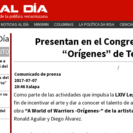
NOTICIAS AL DÍA
MINXMIN
COLUMNAS
LA POLÍTICA DA RISA
CIENCIA
Día
Presentan en el Congre
“Orígenes” de T
UTO
a a
 del
/
Comunicado de prensa
s del
2017-07-07
rio”
20:46 Xalapa
Como parte de las actividades que impulsa la
LXIV Le
r su
fin de incentivar el arte y dar a conocer el talento de
obra
“A World of Warriors -Orígenes-” de la artist
del
Ronald Aguilar y Diego Álvarez.