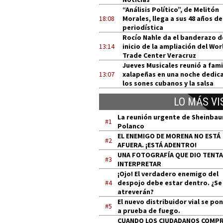
“Análisis Político”, de Melitón
18:08
Morales, llega a sus 48 años de
periodística
Rocío Nahle da el banderazo d
13:14
inicio de la ampliación del Wor
Trade Center Veracruz
Jueves Musicales reunió a fami
13:07
xalapeñas en una noche dedic
los sones cubanos y la salsa
LO MÁS VI
La reunión urgente de Sheinba
#1
Polanco
EL ENEMIGO DE MORENA NO ESTÁ
#2
AFUERA. ¡ESTÁ ADENTRO!
UNA FOTOGRAFÍA QUE DIO TENT
#3
INTERPRETAR
¡Ojo! El verdadero enemigo del
#4
despojo debe estar dentro. ¿Se
atreverán?
El nuevo distribuidor vial se po
#5
a prueba de fuego.
CUANDO LOS CIUDADANOS COMP