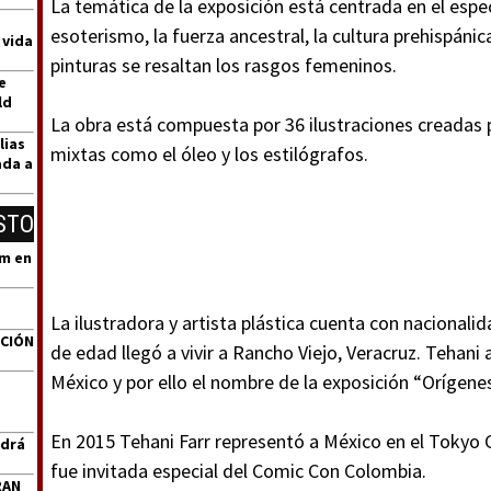
La temática de la exposición está centrada en el espec
esoterismo, la fuerza ancestral, la cultura prehispánica
 vida
pinturas se resaltan los rasgos femeninos.
e
ld
La obra está compuesta por 36 ilustraciones creadas 
lias
mixtas como el óleo y los estilógrafos.
ada a
STO
um en
La ilustradora y artista plástica cuenta con nacionali
ACIÓN
de edad llegó a vivir a Rancho Viejo, Veracruz. Tehani
México y por ello el nombre de la exposición “Orígenes
En 2015 Tehani Farr representó a México en el Toky
ndrá
fue invitada especial del Comic Con Colombia.
RAN