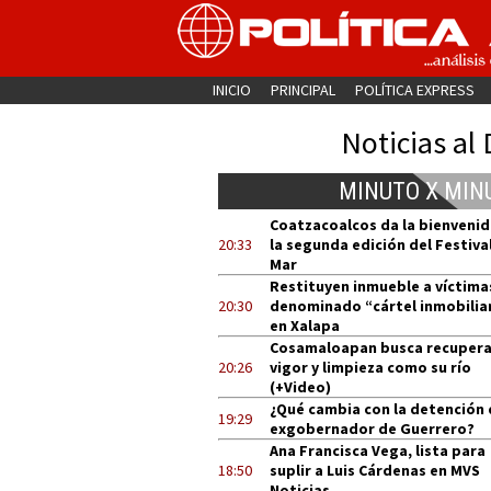
INICIO
PRINCIPAL
POLÍTICA EXPRESS
Noticias al 
MINUTO X MIN
Coatzacoalcos da la bienvenid
20:33
la segunda edición del Festival
Mar
Restituyen inmueble a víctima
20:30
denominado “cártel inmobilia
en Xalapa
Cosamaloapan busca recupera
20:26
vigor y limpieza como su río
(+Video)
¿Qué cambia con la detención 
19:29
exgobernador de Guerrero?
Ana Francisca Vega, lista para
18:50
suplir a Luis Cárdenas en MVS
Noticias