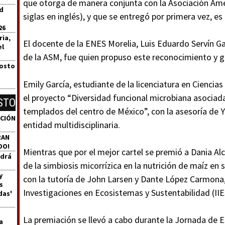
que otorga de manera conjunta con la Asociación Ame
id
siglas en inglés), y que se entregó por primera vez, es 
26
ria,
El docente de la ENES Morelia, Luis Eduardo Servín G
el
de la ASM, fue quien propuso este reconocimiento y g
gosto
Emily García, estudiante de la licenciatura en Ciencia
el proyecto “Diversidad funcional microbiana asociada 
STO
templados del centro de México”, con la asesoría de 
ACIÓN
entidad multidisciplinaria.
RAN
DO!
Mientras que por el mejor cartel se premió a Dania Alc
ndrá
de la simbiosis micorrízica en la nutrición de maíz en 
y
con la tutoría de John Larsen y Dante López Carmona,
s
Investigaciones en Ecosistemas y Sustentabilidad (IIE
das'
La premiación se llevó a cabo durante la Jornada de 
a