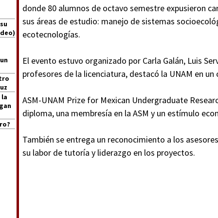
donde 80 alumnos de octavo semestre expusieron car
sus áreas de estudio: manejo de sistemas socioecológ
 su
ideo)
ecotecnologías.
El evento estuvo organizado por Carla Galán, Luis Serv
 un
profesores de la licenciatura, destacó la UNAM en un
tro
ruz
 la
ASM-UNAM Prize for Mexican Undergraduate Research 
igan
diploma, una membresía en la ASM y un estímulo eco
ro?
También se entrega un reconocimiento a los asesores
su labor de tutoría y liderazgo en los proyectos.