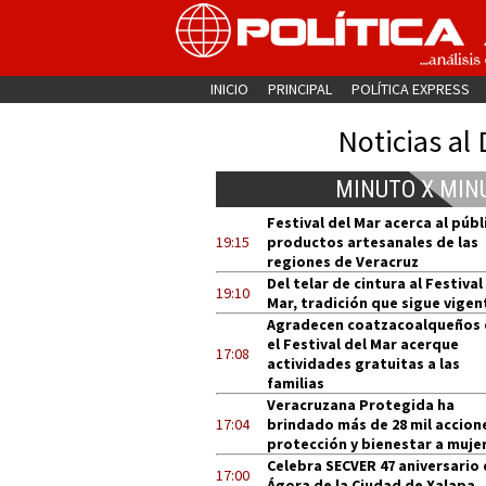
INICIO
PRINCIPAL
POLÍTICA EXPRESS
Noticias al 
MINUTO X MIN
Festival del Mar acerca al públ
19:15
productos artesanales de las
regiones de Veracruz
Del telar de cintura al Festival
19:10
Mar, tradición que sigue vigen
Agradecen coatzacoalqueños
el Festival del Mar acerque
17:08
actividades gratuitas a las
familias
Veracruzana Protegida ha
17:04
brindado más de 28 mil accion
protección y bienestar a muje
Celebra SECVER 47 aniversario 
17:00
Ágora de la Ciudad de Xalapa