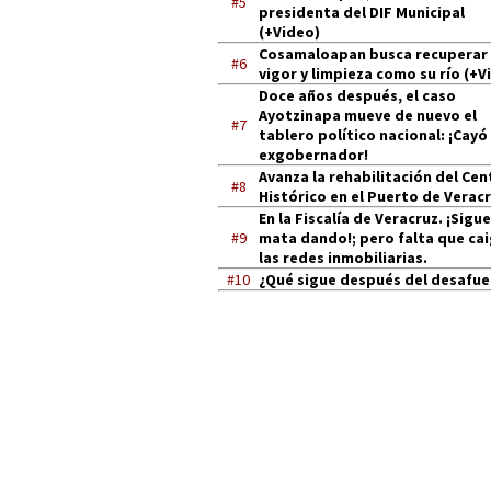
#5
presidenta del DIF Municipal
(+Video)
Cosamaloapan busca recuperar
#6
vigor y limpieza como su río (+V
Doce años después, el caso
Ayotzinapa mueve de nuevo el
#7
tablero político nacional: ¡Cayó
exgobernador!
Avanza la rehabilitación del Cen
#8
Histórico en el Puerto de Verac
En la Fiscalía de Veracruz. ¡Sigue
#9
mata dando!; pero falta que ca
las redes inmobiliarias.
#10
¿Qué sigue después del desafue