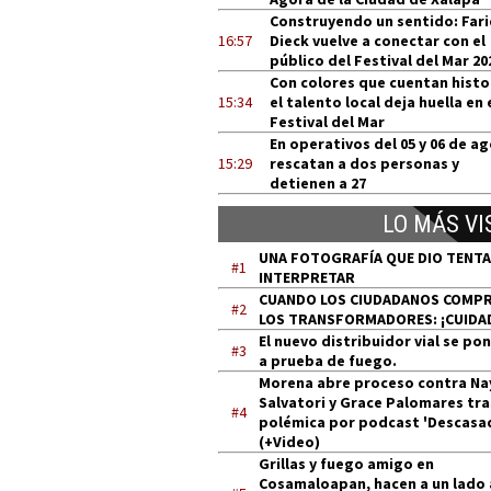
Construyendo un sentido: Far
16:57
Dieck vuelve a conectar con el
público del Festival del Mar 20
Con colores que cuentan histo
15:34
el talento local deja huella en 
Festival del Mar
En operativos del 05 y 06 de a
15:29
rescatan a dos personas y
detienen a 27
LO MÁS VI
UNA FOTOGRAFÍA QUE DIO TENT
#1
INTERPRETAR
CUANDO LOS CIUDADANOS COMP
#2
LOS TRANSFORMADORES: ¡CUIDA
El nuevo distribuidor vial se po
#3
a prueba de fuego.
Morena abre proceso contra Na
Salvatori y Grace Palomares tra
#4
polémica por podcast 'Descasa
(+Video)
Grillas y fuego amigo en
Cosamaloapan, hacen a un lado 