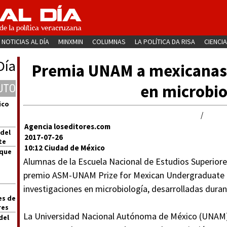
NOTICIAS AL DÍA
MINXMIN
COLUMNAS
LA POLÍTICA DA RISA
CIENCIA
Día
Premia UNAM a mexicanas 
en microbio
UTO
ico
/
Agencia loseditores.com
 del
2017-07-26
te
10:12 Ciudad de México
 que
Alumnas de la Escuela Nacional de Estudios Superior
premio ASM-UNAM Prize for Mexican Undergraduate Re
investigaciones en microbiología, desarrolladas dur
es de
res
La Universidad Nacional Autónoma de México (UNAM) 
del