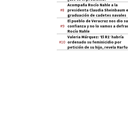
Acompaña Rocío Nahle a la
#8
presidenta Claudia Sheinbaum 
graduación de cadetes navales
El pueblo de Veracruz nos dio su
#9
confianza y no lo vamos a defra
Rocío Nahle
Valeria Márquez: ‘El R1’ habría
#10
ordenado su feminicidio por
petición de su hijo, revela Harf