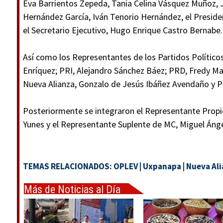
Eva Barrientos Zepeda, Tania Celina Vásquez Muñoz, 
Hernández García, Iván Tenorio Hernández, el Presiden
el Secretario Ejecutivo, Hugo Enrique Castro Bernabe.
Así como los Representantes de los Partidos Políticos
Enríquez; PRI, Alejandro Sánchez Báez; PRD, Fredy Ma
Nueva Alianza, Gonzalo de Jesús Ibáñez Avendaño y P
Posteriormente se integraron el Representante Propie
Yunes y el Representante Suplente de MC, Miguel Áng
TEMAS RELACIONADOS:
OPLEV
|
Uxpanapa
|
Nueva Al
Más de Noticias al Día