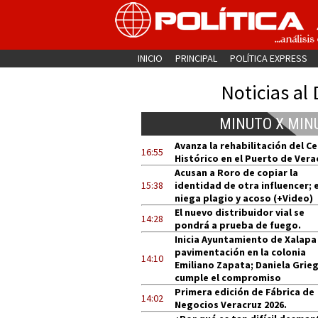
INICIO
PRINCIPAL
POLÍTICA EXPRESS
Noticias al 
MINUTO X MIN
Avanza la rehabilitación del C
16:55
Histórico en el Puerto de Vera
Acusan a Roro de copiar la
15:38
identidad de otra influencer; e
niega plagio y acoso (+Video)
El nuevo distribuidor vial se
14:28
pondrá a prueba de fuego.
Inicia Ayuntamiento de Xalapa
pavimentación en la colonia
14:10
Emiliano Zapata; Daniela Grie
cumple el compromiso
Primera edición de Fábrica de
14:02
Negocios Veracruz 2026.