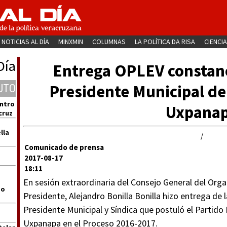
NOTICIAS AL DÍA
MINXMIN
COLUMNAS
LA POLÍTICA DA RISA
CIENCIA
Día
Entrega OPLEV constanc
Presidente Municipal de
UTO
entro
Uxpana
cruz
lla
/
Comunicado de prensa
2017-08-17
18:11
En sesión extraordinaria del Consejo General del Orga
go
Presidente, Alejandro Bonilla Bonilla hizo entrega de 
Presidente Municipal y Síndica que postuló el Partido 
Uxpanapa en el Proceso 2016-2017.