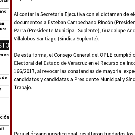
telar
DIOS
Al contar la Secretaría Ejecutiva con el dictamen de el
documentos a Esteban Campechano Rincón (Presidente
zan
tura
Parra (Presidente Municipal Suplente), Guadalupe Andr
Villalobos Santiago (Síndica Suplente).
STO
De esta forma, el Consejo General del OPLE cumplió co
um en
Electoral del Estado de Veracruz en el Recurso de Inc
166/2017, al revocar las constancias de mayoría expe
s de
candidatos y candidatas a Presidente Municipal y Sínd
a
Trabajo.
a
ACIÓN
sí?
Para el órgano jurisdiccional, resultaron fundados lo