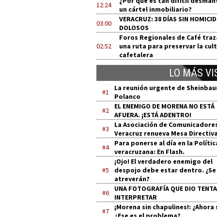
¿Por qué es tan difícil desman
12:24
un cártel inmobiliario?
VERACRUZ: 38 DÍAS SIN HOMICI
03:00
DOLOSOS
Foros Regionales de Café tra
02:52
una ruta para preservar la cul
cafetalera
LO MÁS VI
La reunión urgente de Sheinba
#1
Polanco
EL ENEMIGO DE MORENA NO ESTÁ
#2
AFUERA. ¡ESTÁ ADENTRO!
La Asociación de Comunicadore
#3
Veracruz renueva Mesa Directiv
Para ponerse al día en la Polític
#4
veracruzana: En Flash.
¡Ojo! El verdadero enemigo del
#5
despojo debe estar dentro. ¿Se
atreverán?
UNA FOTOGRAFÍA QUE DIO TENT
#6
INTERPRETAR
¡Morena sin chapulines!: ¿Ahora 
#7
¿Ese es el problema?