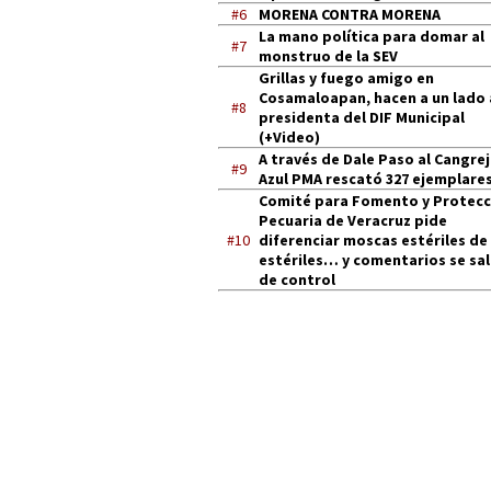
#6
MORENA CONTRA MORENA
La mano política para domar al
#7
monstruo de la SEV
Grillas y fuego amigo en
Cosamaloapan, hacen a un lado 
#8
presidenta del DIF Municipal
(+Video)
A través de Dale Paso al Cangre
#9
Azul PMA rescató 327 ejemplares
Comité para Fomento y Protecc
Pecuaria de Veracruz pide
#10
diferenciar moscas estériles de
estériles… y comentarios se sa
de control