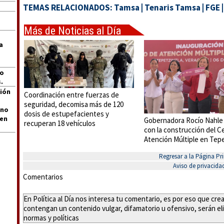
TEMAS RELACIONADOS:
Tamsa
|
Tenaris Tamsa
|
FGE
Más de Noticias al Día
a
jo
.
ión
Coordinación entre fuerzas de
seguridad, decomisa más de 120
 no
dosis de estupefacientes y
len
Gobernadora Rocío Nahle
recuperan 18 vehículos
con la construcción del C
Atención Múltiple en Tepe
Regresar a la Página Pri
Aviso de privacida
Comentarios
En Política al Día nos interesa tu comentario, es por eso que cr
contengan un contenido vulgar, difamatorio u ofensivo, serán eli
normas y políticas