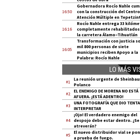
Gobernadora Rocío Nahle cum
16:50
con la construcción del Centro
Atención Múltiple en Tepetzin
Rocío Nahle entrega 33 kilóme
16:16
completamente rehabilitados
la carretera Álamo–Tihuatlán
Transformación con justicia so
mil 800 personas de siete
16:05
municipios reciben Apoyo a la
Palabra: Rocío Nahle
LO MÁS VI
La reunión urgente de Sheinba
#1
Polanco
EL ENEMIGO DE MORENA NO ESTÁ
#2
AFUERA. ¡ESTÁ ADENTRO!
UNA FOTOGRAFÍA QUE DIO TENT
#3
INTERPRETAR
¡Ojo! El verdadero enemigo del
#4
despojo debe estar dentro. ¿Se
atreverán?
El nuevo distribuidor vial se po
#5
a prueba de fuego.