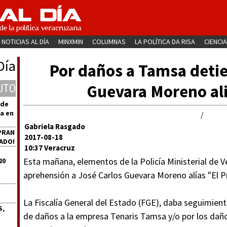
NOTICIAS AL DÍA
MINXMIN
COLUMNAS
LA POLÍTICA DA RISA
CIENCIA
Día
Por daños a Tamsa detie
Guevara Moreno ali
UTO
 de
a en
/
Gabriela Rasgado
PRAN
2017-08-18
ADO!
10:37 Veracruz
Esta mañana, elementos de la Policía Ministerial de V
20
aprehensión a José Carlos Guevara Moreno alías "El P
La Fiscalía General del Estado (FGE), daba seguimient
S,
de daños a la empresa Tenaris Tamsa y/o por los daños