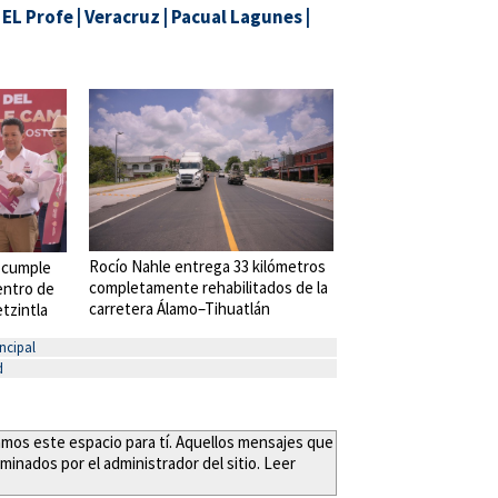
|
EL Profe
|
Veracruz
|
Pacual Lagunes
|
Rocío Nahle entrega 33 kilómetros
 cumple
completamente rehabilitados de la
entro de
carretera Álamo–Tihuatlán
tzintla
ncipal
d
eamos este espacio para tí. Aquellos mensajes que
minados por el administrador del sitio. Leer