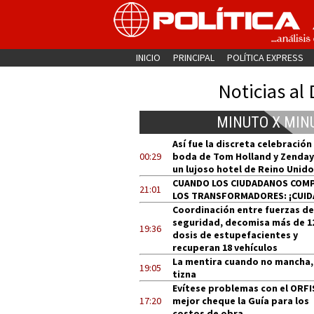
INICIO
PRINCIPAL
POLÍTICA EXPRESS
Noticias al 
MINUTO X MIN
Así fue la discreta celebración
00:29
boda de Tom Holland y Zenday
un lujoso hotel de Reino Unido
CUANDO LOS CIUDADANOS COM
21:01
LOS TRANSFORMADORES: ¡CUID
Coordinación entre fuerzas de
seguridad, decomisa más de 1
19:36
dosis de estupefacientes y
recuperan 18 vehículos
La mentira cuando no mancha,
19:05
tizna
Evítese problemas con el ORFI
17:20
mejor cheque la Guía para los
costos de obra