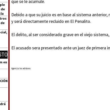
que se le acumule.
ple
 de
tla
Debido a que su juicio es en base al sistema anterior,
tros
y será directamente recluido en El Penalito.
 de
cial,
El delito, al ser considerado grave en el viejo sistema,
El acusado sera presentado ante un juez de primera in
STO
um en
Agencia los editores
ACIÓN
ndrá