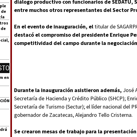
diálogo productivo con funcionarios de SEDATU, 
ple
entre muchos otros representantes del Sector Pr
 de
tla
tros
En el evento de
inauguración, el
titular de SAGARP
 de
destacó el compromiso del presidente Enrique Peñ
cial,
competitividad del campo durante la negociación
STO
um en
Durante la inauguración asistieron
además,
José 
Secretaría de Hacienda y Crédito Público (SHCP); Enri
ACIÓN
Secretaría de Turismo (Sectur); el líder nacional del 
gobernador de Zacatecas, Alejandro Tello Cristerna.
ndrá
Se crearon mesas de trabajo para la presentación