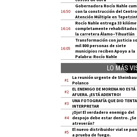
Gobernadora Rocío Nahle cum
16:50
con la construcción del Centro
Atención Múltiple en Tepetzin
Rocío Nahle entrega 33 kilóme
16:16
completamente rehabilitados
la carretera Álamo–Tihuatlán
Transformación con justicia so
mil 800 personas de siete
16:05
municipios reciben Apoyo a la
Palabra: Rocío Nahle
LO MÁS VI
La reunión urgente de Sheinba
#1
Polanco
EL ENEMIGO DE MORENA NO ESTÁ
#2
AFUERA. ¡ESTÁ ADENTRO!
UNA FOTOGRAFÍA QUE DIO TENT
#3
INTERPRETAR
¡Ojo! El verdadero enemigo del
#4
despojo debe estar dentro. ¿Se
atreverán?
El nuevo distribuidor vial se po
#5
a prueba de fuego.