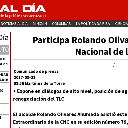
NOTICIAS AL DÍA
MINXMIN
COLUMNAS
LA POLÍTICA DA RISA
CIENCIA
Día
Participa Rolando Oliv
Nacional de 
UTO
 de
a en
/
Comunicado de prensa
PRAN
2017-08-28
ADO!
08:56 Martínez de la Torre
+ Expone en diálogos de alto nivel, posición de ag
20
renegociación del TLC
El alcalde Rolando Olivares Ahumada asistió este
S,
Extraordinario de la CNC en su edición número 79