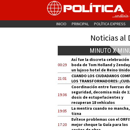
INICIO
PRINCIPAL
POLÍTICA EXPRESS
Noticias al 
MINUTO X MIN
Así fue la discreta celebración
00:29
boda de Tom Holland y Zenday
un lujoso hotel de Reino Unido
CUANDO LOS CIUDADANOS COM
21:01
LOS TRANSFORMADORES: ¡CUID
Coordinación entre fuerzas de
seguridad, decomisa más de 1
19:36
dosis de estupefacientes y
recuperan 18 vehículos
La mentira cuando no mancha,
19:05
tizna
Evítese problemas con el ORFI
17:20
mejor cheque la Guía para los
costos de obra