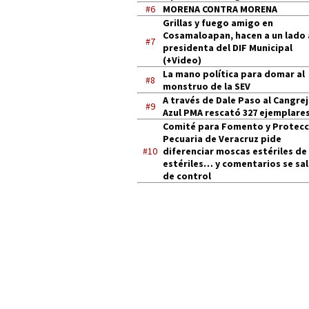
#6
MORENA CONTRA MORENA
Grillas y fuego amigo en
Cosamaloapan, hacen a un lado 
#7
presidenta del DIF Municipal
(+Video)
La mano política para domar al
#8
monstruo de la SEV
A través de Dale Paso al Cangre
#9
Azul PMA rescató 327 ejemplares
Comité para Fomento y Protecc
Pecuaria de Veracruz pide
#10
diferenciar moscas estériles de
estériles… y comentarios se sa
de control