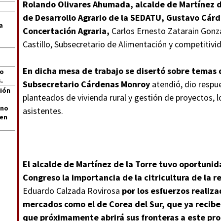
Rolando Olivares Ahumada, alcalde de Martínez de
de Desarrollo Agrario de la SEDATU, Gustavo Cárd
a
Concertación Agraria,
Carlos Ernesto Zatarain Gonz
Castillo, Subsecretario de Alimentación y competitiv
En dicha mesa de trabajo se disertó sobre temas d
jo
.
Subsecretario Cárdenas Monroy
atendió, dio respu
ión
planteados de vivienda rural y gestión de proyectos, l
 no
asistentes.
len
El alcalde de Martínez de la Torre tuvo oportunid
Congreso la importancia de la citricultura de la r
Eduardo Calzada Rovirosa
por los esfuerzos realiza
mercados como el de Corea del Sur, que ya recibe 
que próximamente abrirá sus fronteras a este pr