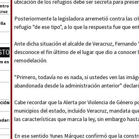
ubicación de los refugios debe ser secreta para preser
entro
cruz
Posteriormente la legisladora arremetió contra las crí
lla
refugio "de ese tipo", a lo que la respuesta fue que e
Ante dicha situación el alcalde de Veracruz, Fernando
STO
desconoce el fin último de el lugar que dio a conocer 
remodelación.
um en
"Primero, todavía no es nada, si ustedes ven las imág
abandonada desde la administración anterior" declaró 
Cabe recordar que la Alerta por Violencia de Género po
ACIÓN
municipios del estado, incluido Veracruz, mandata qu
las características que marca la ley, sin embargo ha
udar:
En ese sentido Yunes Márquez confirmó que la constr