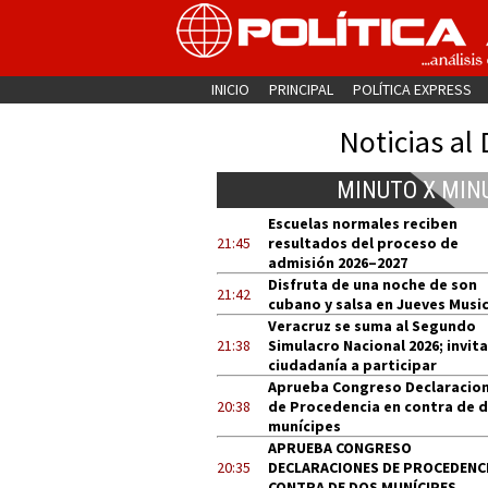
INICIO
PRINCIPAL
POLÍTICA EXPRESS
Noticias al 
MINUTO X MIN
Escuelas normales reciben
21:45
resultados del proceso de
admisión 2026–2027
Disfruta de una noche de son
21:42
cubano y salsa en Jueves Music
Veracruz se suma al Segundo
21:38
Simulacro Nacional 2026; invita
ciudadanía a participar
Aprueba Congreso Declaracio
20:38
de Procedencia en contra de 
munícipes
APRUEBA CONGRESO
20:35
DECLARACIONES DE PROCEDENCI
CONTRA DE DOS MUNÍCIPES