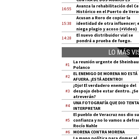
Avanza la rehabilitación del C
16:55
Histórico en el Puerto de Vera
Acusan a Roro de copiar la
15:38
identidad de otra influencer; e
niega plagio y acoso (+Video)
El nuevo distribuidor vial se
14:28
pondrá a prueba de fuego.
LO MÁS VI
La reunión urgente de Sheinba
#1
Polanco
EL ENEMIGO DE MORENA NO ESTÁ
#2
AFUERA. ¡ESTÁ ADENTRO!
¡Ojo! El verdadero enemigo del
#3
despojo debe estar dentro. ¿Se
atreverán?
UNA FOTOGRAFÍA QUE DIO TENT
#4
INTERPRETAR
El pueblo de Veracruz nos dio su
#5
confianza y no lo vamos a defra
Rocío Nahle
#6
MORENA CONTRA MORENA
La mano política para domar al