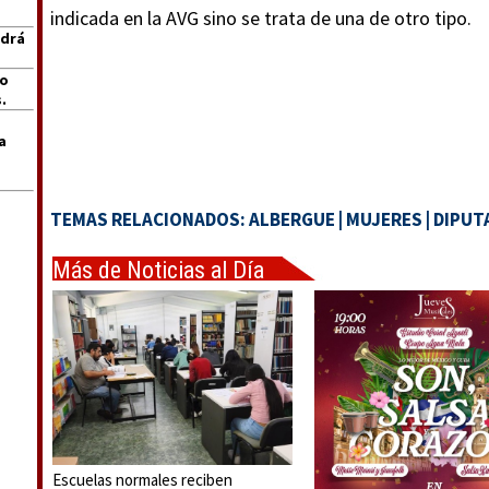
indicada en la AVG sino se trata de una de otro tipo.
ndrá
jo
.
a
TEMAS RELACIONADOS:
ALBERGUE
|
MUJERES
|
DIPUT
Más de Noticias al Día
Escuelas normales reciben