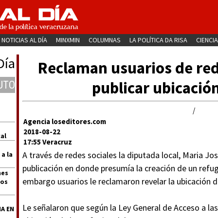
NOTICIAS AL DÍA
MINXMIN
COLUMNAS
LA POLÍTICA DA RISA
CIENCIA
Día
Reclaman usuarios de red
publicar ubicació
UTO
/
Agencia loseditores.com
2018-08-22
al
17:55 Veracruz
A través de redes sociales la diputada local, Maria J
 a la
publicación en donde presumía la creación de un refug
nes
embargo usuarios le reclamaron revelar la ubicación d
dos
Le señalaron que según la Ley General de Acceso a las 
A EN