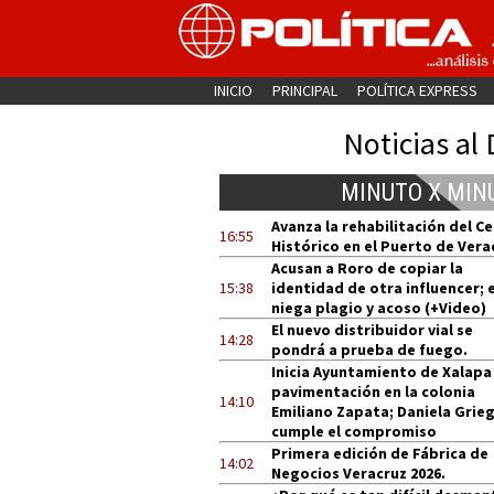
INICIO
PRINCIPAL
POLÍTICA EXPRESS
Noticias al 
MINUTO X MIN
Avanza la rehabilitación del C
16:55
Histórico en el Puerto de Vera
Acusan a Roro de copiar la
15:38
identidad de otra influencer; e
niega plagio y acoso (+Video)
El nuevo distribuidor vial se
14:28
pondrá a prueba de fuego.
Inicia Ayuntamiento de Xalapa
pavimentación en la colonia
14:10
Emiliano Zapata; Daniela Grie
cumple el compromiso
Primera edición de Fábrica de
14:02
Negocios Veracruz 2026.