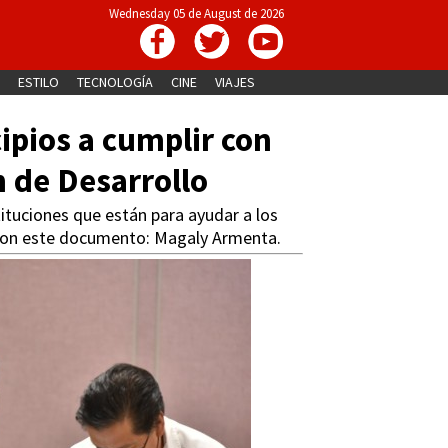
Wednesday 05 de August de 2026
ESTILO
TECNOLOGÍA
CINE
VIAJES
ipios a cumplir con
n de Desarrollo
tituciones que están para ayudar a los
 con este documento: Magaly Armenta.