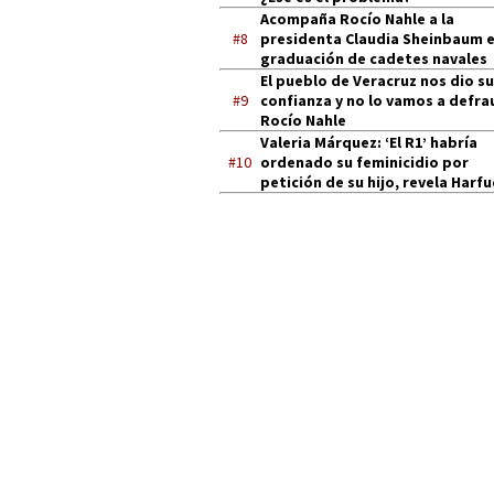
Acompaña Rocío Nahle a la
#8
presidenta Claudia Sheinbaum 
graduación de cadetes navales
El pueblo de Veracruz nos dio su
#9
confianza y no lo vamos a defra
Rocío Nahle
Valeria Márquez: ‘El R1’ habría
#10
ordenado su feminicidio por
petición de su hijo, revela Harf