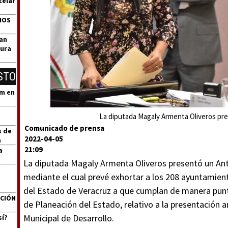
telar
DIOS
zan
tura
STO
um en
La diputada Magaly Armenta Oliveros pr
Comunicado de prensa
s de
2022-04-05
a
21:09
a
La diputada Magaly Armenta Oliveros presentó un An
mediante el cual prevé exhortar a los 208 ayuntamient
del Estado de Veracruz a que cumplan de manera puntu
ACIÓN
de Planeación del Estado, relativo a la presentación 
Municipal de Desarrollo.
sí?