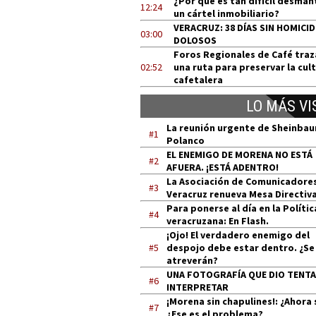
¿Por qué es tan difícil desman
12:24
un cártel inmobiliario?
VERACRUZ: 38 DÍAS SIN HOMICI
03:00
DOLOSOS
Foros Regionales de Café tra
02:52
una ruta para preservar la cul
cafetalera
LO MÁS VI
La reunión urgente de Sheinba
#1
Polanco
EL ENEMIGO DE MORENA NO ESTÁ
#2
AFUERA. ¡ESTÁ ADENTRO!
La Asociación de Comunicadore
#3
Veracruz renueva Mesa Directiv
Para ponerse al día en la Polític
#4
veracruzana: En Flash.
¡Ojo! El verdadero enemigo del
#5
despojo debe estar dentro. ¿Se
atreverán?
UNA FOTOGRAFÍA QUE DIO TENT
#6
INTERPRETAR
¡Morena sin chapulines!: ¿Ahora 
#7
¿Ese es el problema?