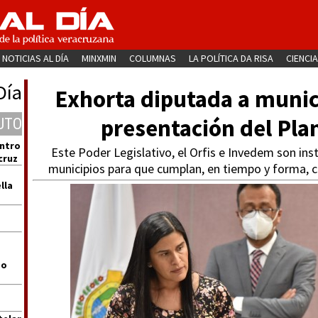
NOTICIAS AL DÍA
MINXMIN
COLUMNAS
LA POLÍTICA DA RISA
CIENCIA
Día
Exhorta diputada a munic
presentación del Pla
UTO
entro
Este Poder Legislativo, el Orfis e Invedem son ins
cruz
municipios para que cumplan, en tiempo y forma,
lla
go