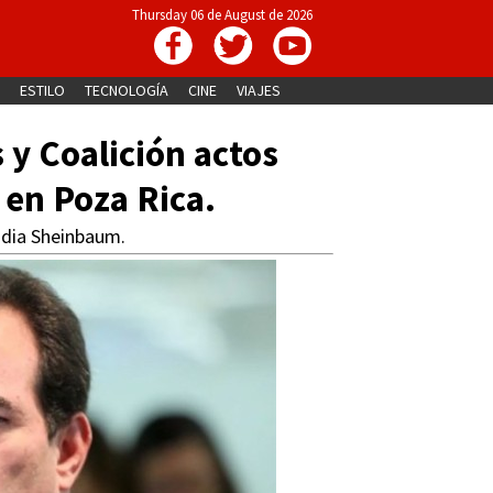
Thursday 06 de August de 2026
ESTILO
TECNOLOGÍA
CINE
VIAJES
y Coalición actos
 en Poza Rica.
audia Sheinbaum.