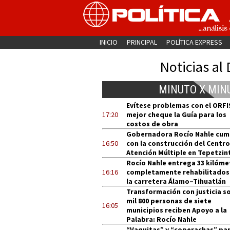
INICIO
PRINCIPAL
POLÍTICA EXPRESS
Noticias al 
MINUTO X MIN
Evítese problemas con el ORFI
17:20
mejor cheque la Guía para los
costos de obra
Gobernadora Rocío Nahle cum
16:50
con la construcción del Centro
Atención Múltiple en Tepetzin
Rocío Nahle entrega 33 kilóme
16:16
completamente rehabilitados
la carretera Álamo–Tihuatlán
Transformación con justicia so
mil 800 personas de siete
16:05
municipios reciben Apoyo a la
Palabra: Rocío Nahle
“Vaquitas” y “coperachas” pa