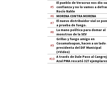
El pueblo de Veracruz nos dio su
#5
confianza y no lo vamos a defra
Rocío Nahle
#6
MORENA CONTRA MORENA
El nuevo distribuidor vial se po
#7
a prueba de fuego.
La mano política para domar al
#8
monstruo de la SEV
Grillas y fuego amigo en
Cosamaloapan, hacen a un lado 
#9
presidenta del DIF Municipal
(+Video)
A través de Dale Paso al Cangre
#10
Azul PMA rescató 327 ejemplares