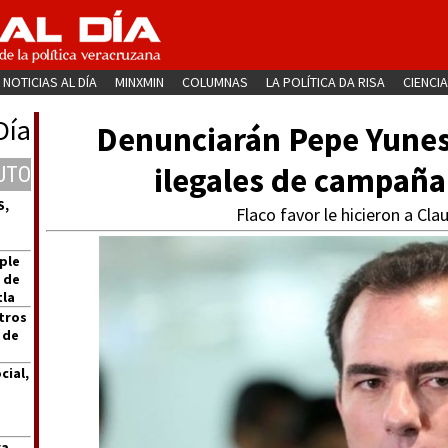
NOTICIAS AL DÍA
MINXMIN
COLUMNAS
LA POLÍTICA DA RISA
CIENCIA
Día
Denunciarán Pepe Yunes 
ilegales de campaña
UTO
S,
Flaco favor le hicieron a Cl
ple
 de
tla
tros
 de
cial,
ra