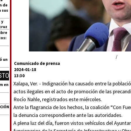
n de
n sus
 y
cruz
mbre
cos:
/
ó un
Comunicado de prensa
2024-01-18
STO
13:30
Xalapa, Ver. - Indignación ha causado entre la poblaci
um en
actos ilegales en el acto de promoción de las precan
Rocío Nahle, registrados este miércoles.
Ante la flagrancia de los hechos, la coalición “Con Fu
ACIÓN
la denuncia correspondiente ante las autoridades.
A plena luz del día, fueron vistos vehículos del Ayun
funcionarios de la Secretaría de Infraestructura y Ob