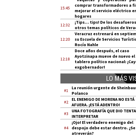
comprar transformadores a fi
15:45
mejorar el servicio eléctrico e
hogares
¡Tips… tips! De los desafueros
12:32
otros temas políticos de Vera
Veracruz estrenará en septie
12:20
su Escuela de Servicios Turísti
Rocío Nahle
Doce años después, el caso
Ayotzinapa mueve de nuevo el
12:18
tablero político nacional: ¡Cay
exgobernador!
LO MÁS VI
La reunión urgente de Sheinba
#1
Polanco
EL ENEMIGO DE MORENA NO ESTÁ
#2
AFUERA. ¡ESTÁ ADENTRO!
UNA FOTOGRAFÍA QUE DIO TENT
#3
INTERPRETAR
¡Ojo! El verdadero enemigo del
#4
despojo debe estar dentro. ¿Se
atreverán?