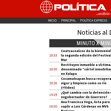
INICIO
PRINCIPAL
POLÍTICA EXPRESS
Noticias al 
MINUTO X MIN
Coatzacoalcos da la bienvenid
20:33
la segunda edición del Festival
Mar
Restituyen inmueble a víctima
20:30
denominado “cártel inmobilia
en Xalapa
Cosamaloapan busca recupera
20:26
vigor y limpieza como su río
(+Video)
¿Qué cambia con la detención 
19:29
exgobernador de Guerrero?
Ana Francisca Vega, lista para
18:50
suplir a Luis Cárdenas en MVS
Noticias