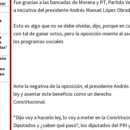
Fue gracias a las bancadas de Morena y PT, Partido V
DO!
a iniciativa del presidente Andrés Manuel López Obrad
a
Esto es algo que no se debe olvidar, dijo, porque en
con tal de ganar votos, pero la oposición miente al as
y
los programas sociales.
s
das'
ión
 no
len
Ante la negativa de la oposición, el presidente Andr
ley y asentar este beneficio como un derecho
Constitucional.
“Dijo voy a hacerlo ley, lo voy a meter en la Constituc
Diputados y ¿saben qué pasó?, los diputados del PRI y