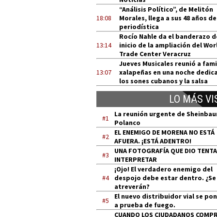
“Análisis Político”, de Melitón
18:08
Morales, llega a sus 48 años de
periodística
Rocío Nahle da el banderazo d
13:14
inicio de la ampliación del Wor
Trade Center Veracruz
Jueves Musicales reunió a fami
13:07
xalapeñas en una noche dedic
los sones cubanos y la salsa
LO MÁS VI
La reunión urgente de Sheinba
#1
Polanco
EL ENEMIGO DE MORENA NO ESTÁ
#2
AFUERA. ¡ESTÁ ADENTRO!
UNA FOTOGRAFÍA QUE DIO TENT
#3
INTERPRETAR
¡Ojo! El verdadero enemigo del
#4
despojo debe estar dentro. ¿Se
atreverán?
El nuevo distribuidor vial se po
#5
a prueba de fuego.
CUANDO LOS CIUDADANOS COMP