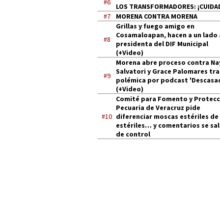
#6
LOS TRANSFORMADORES: ¡CUIDA
#7
MORENA CONTRA MORENA
Grillas y fuego amigo en
Cosamaloapan, hacen a un lado 
#8
presidenta del DIF Municipal
(+Video)
Morena abre proceso contra Na
Salvatori y Grace Palomares tra
#9
polémica por podcast 'Descasa
(+Video)
Comité para Fomento y Protecc
Pecuaria de Veracruz pide
#10
diferenciar moscas estériles de
estériles… y comentarios se sa
de control