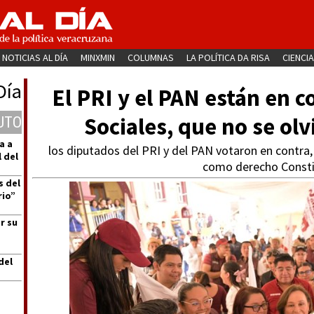
NOTICIAS AL DÍA
MINXMIN
COLUMNAS
LA POLÍTICA DA RISA
CIENCIA
Día
El PRI y el PAN están en 
Sociales, que no se ol
UTO
a a
los diputados del PRI y del PAN votaron en contra,
 del
como derecho Consti
s del
rio”
r su
del