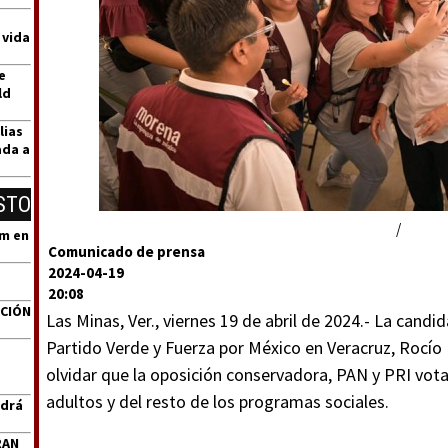
 vida
e
ld
lias
ada a
STO
/
um en
Comunicado de prensa
2024-04-19
20:08
ACIÓN
Las Minas, Ver., viernes 19 de abril de 2024.- La cand
Partido Verde y Fuerza por México en Veracruz, Rocío
olvidar que la oposición conservadora, PAN y PRI vota
adultos y del resto de los programas sociales.
ndrá
RAN