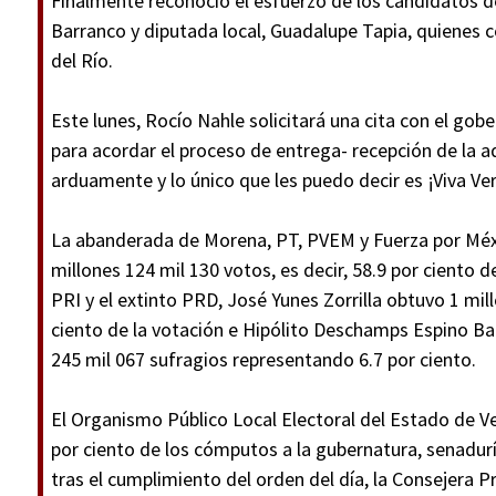
Finalmente reconoció el esfuerzo de los candidatos 
Barranco y diputada local, Guadalupe Tapia, quienes c
del Río.
Este lunes, Rocío Nahle solicitará una cita con el gob
para acordar el proceso de entrega- recepción de la 
arduamente y lo único que les puedo decir es ¡Viva Ver
La abanderada de Morena, PT, PVEM y Fuerza por Méxi
millones 124 mil 130 votos, es decir, 58.9 por ciento d
PRI y el extinto PRD, José Yunes Zorrilla obtuvo 1 mil
ciento de la votación e Hipólito Deschamps Espino 
245 mil 067 sufragios representando 6.7 por ciento.
El Organismo Público Local Electoral del Estado de V
por ciento de los cómputos a la gubernatura, senadurí
tras el cumplimiento del orden del día, la Consejera 