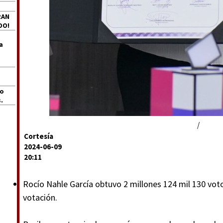
RAN
DO!
a
jo
.
/
Cortesía
2024-06-09
20:11
Rocío Nahle García obtuvo 2 millones 124 mil 130 votos
votación.