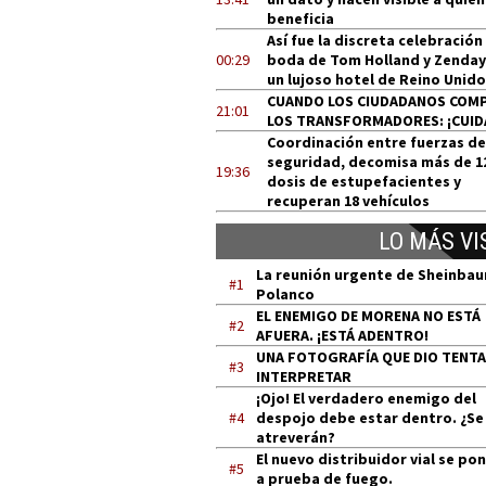
beneficia
Así fue la discreta celebración
00:29
boda de Tom Holland y Zenday
un lujoso hotel de Reino Unido
CUANDO LOS CIUDADANOS COM
21:01
LOS TRANSFORMADORES: ¡CUID
Coordinación entre fuerzas de
seguridad, decomisa más de 1
19:36
dosis de estupefacientes y
recuperan 18 vehículos
LO MÁS VI
La reunión urgente de Sheinba
#1
Polanco
EL ENEMIGO DE MORENA NO ESTÁ
#2
AFUERA. ¡ESTÁ ADENTRO!
UNA FOTOGRAFÍA QUE DIO TENT
#3
INTERPRETAR
¡Ojo! El verdadero enemigo del
#4
despojo debe estar dentro. ¿Se
atreverán?
El nuevo distribuidor vial se po
#5
a prueba de fuego.