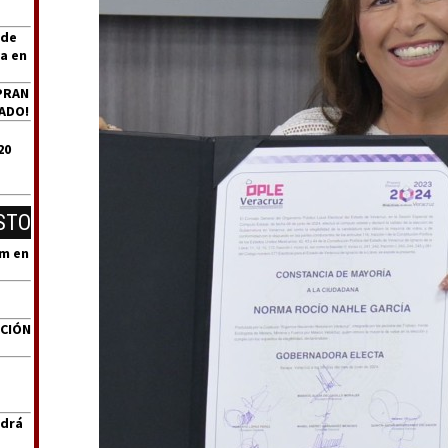
 de
a en
PRAN
ADO!
20
STO
um en
ACIÓN
ndrá