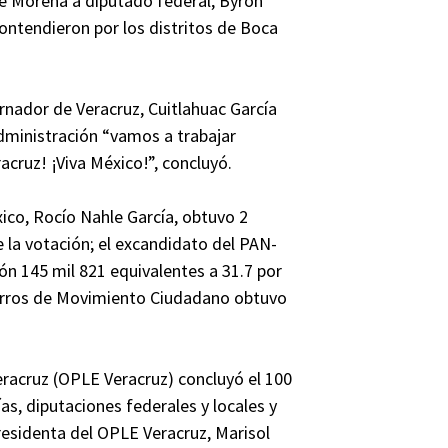
de Morena a diputado federal, Byron
ontendieron por los distritos de Boca
ernador de Veracruz, Cuitlahuac García
administración “vamos a trabajar
acruz! ¡Viva México!”, concluyó.
co, Rocío Nahle García, obtuvo 2
e la votación; el excandidato del PAN-
lón 145 mil 821 equivalentes a 31.7 por
Barros de Movimiento Ciudadano obtuvo
eracruz (OPLE Veracruz) concluyó el 100
as, diputaciones federales y locales y
Presidenta del OPLE Veracruz, Marisol