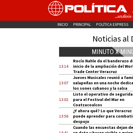
INICIO
PRINCIPAL
POLÍTICA EXPRESS
Noticias al 
MINUTO X MIN
Rocío Nahle da el banderazo d
13:14
inicio de la ampliación del Wor
Trade Center Veracruz
Jueves Musicales reunió a fami
13:07
xalapeñas en una noche dedic
los sones cubanos y la salsa
Listo el operativo de segurid
13:02
para el Festival del Mar en
Coatzacoalcos
¿Y ahora qué? Lo que Veracruz
13:56
puede aprender para combatir
despojo
Cuando las encuestas dejan de
13:41
un dato y hacen visible a quien