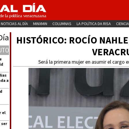
NOTICIAS AL DÍA
MINXMIN
COLUMNAS
LA POLÍTICA DA RISA
CIENCIA
Día
HISTÓRICO: ROCÍO NAHL
VERACR
UTO
e
Será la primera mujer en asumir el cargo e
ld
lias
ada a
ad
 el
 ser