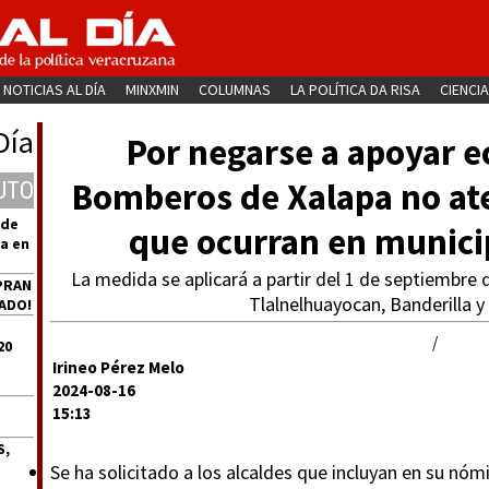
NOTICIAS AL DÍA
MINXMIN
COLUMNAS
LA POLÍTICA DA RISA
CIENCIA
Día
Por negarse a apoyar 
Bomberos de Xalapa no at
UTO
 de
que ocurran en munici
a en
La medida se aplicará a partir del 1 de septiembre 
PRAN
Tlalnelhuayocan, Banderilla y
ADO!
/
20
Irineo Pérez Melo
2024-08-16
15:13
S,
Se ha solicitado a los alcaldes que incluyan en su nó