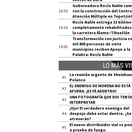
Gobernadora Rocío Nahle cum
16:50
con la construcción del Centro
Atención Múltiple en Tepetzin
Rocío Nahle entrega 33 kilóme
16:16
completamente rehabilitados
la carretera Álamo–Tihuatlán
Transformación con justicia so
mil 800 personas de siete
16:05
municipios reciben Apoyo a la
Palabra: Rocío Nahle
LO MÁS VI
La reunión urgente de Sheinba
#1
Polanco
EL ENEMIGO DE MORENA NO ESTÁ
#2
AFUERA. ¡ESTÁ ADENTRO!
UNA FOTOGRAFÍA QUE DIO TENT
#3
INTERPRETAR
¡Ojo! El verdadero enemigo del
#4
despojo debe estar dentro. ¿Se
atreverán?
El nuevo distribuidor vial se po
#5
a prueba de fuego.