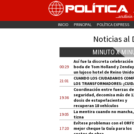
INICIO
PRINCIPAL
POLÍTICA EXPRESS
Noticias al 
MINUTO X MIN
Así fue la discreta celebración
00:29
boda de Tom Holland y Zenday
un lujoso hotel de Reino Unido
CUANDO LOS CIUDADANOS COM
21:01
LOS TRANSFORMADORES: ¡CUID
Coordinación entre fuerzas de
seguridad, decomisa más de 1
19:36
dosis de estupefacientes y
recuperan 18 vehículos
La mentira cuando no mancha,
19:05
tizna
Evítese problemas con el ORFI
17:20
mejor cheque la Guía para los
costos de obra