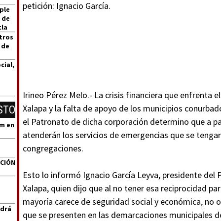
petición: Ignacio García.
ple
 de
tla
tros
 de
cial,
Irineo Pérez Melo.- La crisis financiera que enfrenta
Xalapa y la falta de apoyo de los municipios conurbado
STO
el Patronato de dicha corporación determino que a par
um en
atenderán los servicios de emergencias que se tengan 
congregaciones.
ACIÓN
Esto lo informó Ignacio García Leyva, presidente de
Xalapa, quien dijo que al no tener esa reciprocidad pa
mayoría carece de seguridad social y económica, no o
ndrá
que se presenten en las demarcaciones municipales de