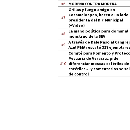
#6
MORENA CONTRA MORENA
Grillas y fuego amigo en
Cosamaloapan, hacen a un lado 
#7
presidenta del DIF Municipal
(+Video)
La mano política para domar al
#8
monstruo de la SEV
A través de Dale Paso al Cangre
#9
Azul PMA rescató 327 ejemplares
Comité para Fomento y Protecc
Pecuaria de Veracruz pide
#10
diferenciar moscas estériles de
estériles… y comentarios se sa
de control