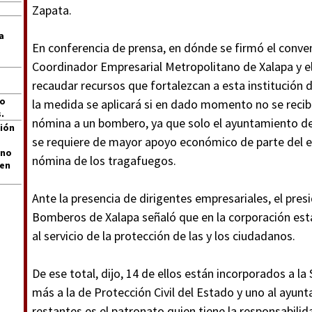
Zapata.
a
En conferencia de prensa, en dónde se firmó el conve
Coordinador Empresarial Metropolitano de Xalapa y e
recaudar recursos que fortalezcan a esta institución de
jo
la medida se aplicará si en dado momento no se recibe
.
nómina a un bombero, ya que solo el ayuntamiento de 
ión
se requiere de mayor apoyo económico de parte del es
 no
nómina de los tragafuegos.
len
Ante la presencia de dirigentes empresariales, el pre
Bomberos de Xalapa señaló que en la corporación est
al servicio de la protección de las y los ciudadanos.
De ese total, dijo, 14 de ellos están incorporados a la
más a la de Protección Civil del Estado y uno al ayunt
restantes es el patronato quien tiene la responsabilida