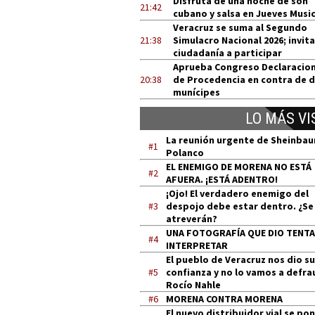
Disfruta de una noche de son
21:42
cubano y salsa en Jueves Music
Veracruz se suma al Segundo
21:38
Simulacro Nacional 2026; invita
ciudadanía a participar
Aprueba Congreso Declaracio
20:38
de Procedencia en contra de 
munícipes
LO MÁS VI
La reunión urgente de Sheinba
#1
Polanco
EL ENEMIGO DE MORENA NO ESTÁ
#2
AFUERA. ¡ESTÁ ADENTRO!
¡Ojo! El verdadero enemigo del
#3
despojo debe estar dentro. ¿Se
atreverán?
UNA FOTOGRAFÍA QUE DIO TENT
#4
INTERPRETAR
El pueblo de Veracruz nos dio su
#5
confianza y no lo vamos a defra
Rocío Nahle
#6
MORENA CONTRA MORENA
El nuevo distribuidor vial se po