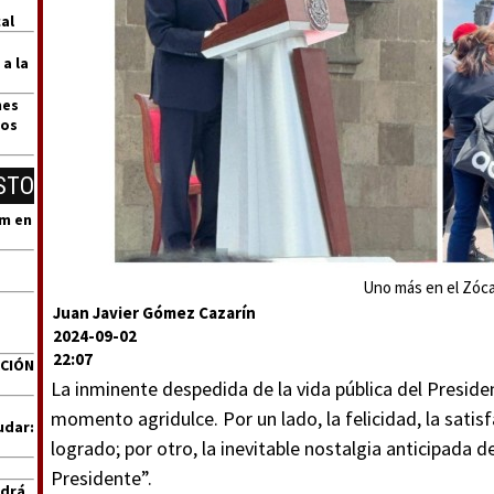
al
 a la
nes
dos
STO
um en
Uno más en el Zóca
Juan Javier Gómez Cazarín
2024-09-02
22:07
ACIÓN
La inminente despedida de la vida pública del Presid
momento agridulce. Por un lado, la felicidad, la satisf
udar:
logrado; por otro, la inevitable nostalgia anticipada d
Presidente”.
ndrá