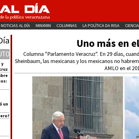
NOTICIAS AL DÍA
MINXMIN
COLUMNAS
LA POLÍTICA DA RISA
CIENCIA
Día
Uno más en el
UTO
Columna "Parlamento Veracruz". En 29 días, cuan
Sheinbaum, las mexicanas y los mexicanos no habremo
 y
AMLO en el 20
cruz
mbre
cos:
ó un
uero?