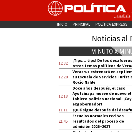
INICIO
PRINCIPAL
POLÍTICA EXPRESS
Noticias al 
MINUTO X MIN
¡Tips… tips! De los desafueros
12:32
otros temas políticos de Vera
Veracruz estrenará en septie
12:20
su Escuela de Servicios Turísti
Rocío Nahle
Doce años después, el caso
Ayotzinapa mueve de nuevo el
12:18
tablero político nacional: ¡Cay
exgobernador!
11:11
¿Qué sigue después del desaf
Escuelas normales reciben
21:45
resultados del proceso de
admisión 2026–2027