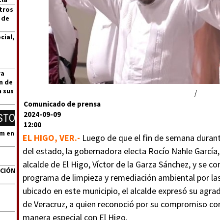
tros
 de
cial,
ra
n de
n sus
/
Comunicado de prensa
2024-09-09
STO
12:00
um en
EL HIGO, VER.-
Luego de que el fin de semana durante
del estado, la gobernadora electa Rocío Nahle García, 
alcalde de El Higo, Víctor de la Garza Sánchez, y se c
ACIÓN
programa de limpieza y remediación ambiental por las 
ubicado en este municipio, el alcalde expresó su agr
de Veracruz, a quien reconoció por su compromiso con
manera especial con El Higo.