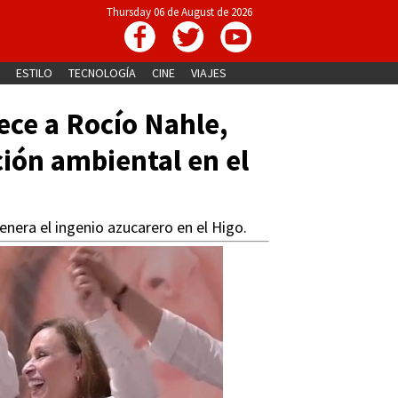
Thursday 06 de August de 2026
ESTILO
TECNOLOGÍA
CINE
VIAJES
dece a Rocío Nahle,
ón ambiental en el
nera el ingenio azucarero en el Higo.