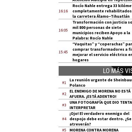
Rocío Nahle entrega 33 kilóme
16:16
completamente rehabilitados
la carretera Álamo–Tihuatlán
Transformación con justicia so
mil 800 personas de siete
16:05
municipios reciben Apoyo a la
Palabra: Rocío Nahle
“Vaquitas” y “coperachas” pa
comprar transformadores a fi
15:45
mejorar el servicio eléctrico e
hogares
LO MÁS VI
La reunión urgente de Sheinba
#1
Polanco
EL ENEMIGO DE MORENA NO ESTÁ
#2
AFUERA. ¡ESTÁ ADENTRO!
UNA FOTOGRAFÍA QUE DIO TENT
#3
INTERPRETAR
¡Ojo! El verdadero enemigo del
#4
despojo debe estar dentro. ¿Se
atreverán?
#5
MORENA CONTRA MORENA