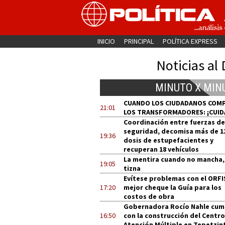
INICIO
PRINCIPAL
POLÍTICA EXPRESS
Noticias al 
MINUTO X MIN
CUANDO LOS CIUDADANOS COM
21:01
LOS TRANSFORMADORES: ¡CUID
Coordinación entre fuerzas de
seguridad, decomisa más de 1
19:36
dosis de estupefacientes y
recuperan 18 vehículos
La mentira cuando no mancha,
19:05
tizna
Evítese problemas con el ORFI
17:20
mejor cheque la Guía para los
costos de obra
Gobernadora Rocío Nahle cum
16:50
con la construcción del Centro
Atención Múltiple en Tepetzin