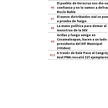
El pueblo de Veracruz nos dio su
#6
confianza y no lo vamos a defra
Rocío Nahle
El nuevo distribuidor vial se po
#7
a prueba de fuego.
La mano política para domar al
#8
monstruo de la SEV
Grillas y fuego amigo en
Cosamaloapan, hacen a un lado 
#9
presidenta del DIF Municipal
(+Video)
A través de Dale Paso al Cangre
#10
Azul PMA rescató 327 ejemplares