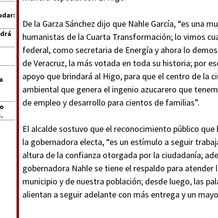
udar:
De la Garza Sánchez dijo que Nahle García, “es una m
ndrá
humanistas de la Cuarta Transformación; lo vimos c
federal, como secretaria de Energía y ahora lo dem
de Veracruz, la más votada en toda su historia; por 
apoyo que brindará al Higo, para que el centro de la c
a
ambiental que genera el ingenio azucarero que tene
de empleo y desarrollo para cientos de familias”.
jo
.
El alcalde sostuvo que el reconocimiento público que 
la gobernadora electa, “es un estímulo a seguir trab
altura de la confianza otorgada por la ciudadanía; ad
gobernadora Nahle se tiene el respaldo para atender l
municipio y de nuestra población; desde luego, las pa
alientan a seguir adelante con más entrega y un mayo