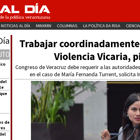
NOTICIAS AL DÍA
MINXMIN
COLUMNAS
LA POLÍTICA DA RISA
CIENCIA
Día
Trabajar coordinadamente e
Violencia Vicaria, 
UTO
ico
Congreso de Veracruz debe requerir a las autoridade
en el caso de María Fernanda Turrent, solicita
 del
te
 que
es de
res
del