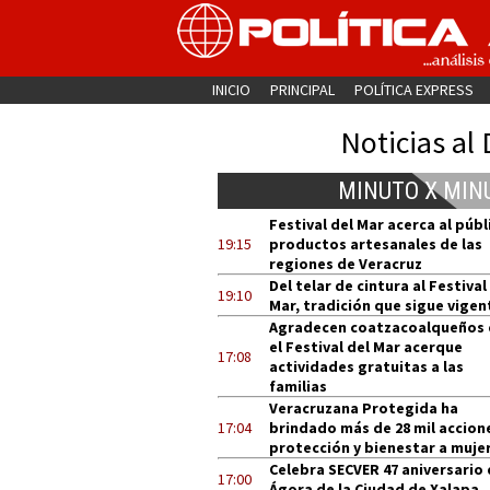
INICIO
PRINCIPAL
POLÍTICA EXPRESS
Noticias al 
MINUTO X MIN
Festival del Mar acerca al públ
19:15
productos artesanales de las
regiones de Veracruz
Del telar de cintura al Festival
19:10
Mar, tradición que sigue vigen
Agradecen coatzacoalqueños
el Festival del Mar acerque
17:08
actividades gratuitas a las
familias
Veracruzana Protegida ha
17:04
brindado más de 28 mil accion
protección y bienestar a muje
Celebra SECVER 47 aniversario 
17:00
Ágora de la Ciudad de Xalapa