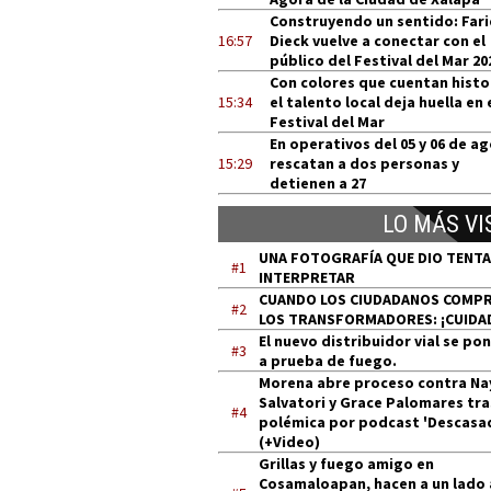
Construyendo un sentido: Far
16:57
Dieck vuelve a conectar con el
público del Festival del Mar 20
Con colores que cuentan histo
15:34
el talento local deja huella en 
Festival del Mar
En operativos del 05 y 06 de a
15:29
rescatan a dos personas y
detienen a 27
LO MÁS VI
UNA FOTOGRAFÍA QUE DIO TENT
#1
INTERPRETAR
CUANDO LOS CIUDADANOS COMP
#2
LOS TRANSFORMADORES: ¡CUIDA
El nuevo distribuidor vial se po
#3
a prueba de fuego.
Morena abre proceso contra Na
Salvatori y Grace Palomares tra
#4
polémica por podcast 'Descasa
(+Video)
Grillas y fuego amigo en
Cosamaloapan, hacen a un lado 