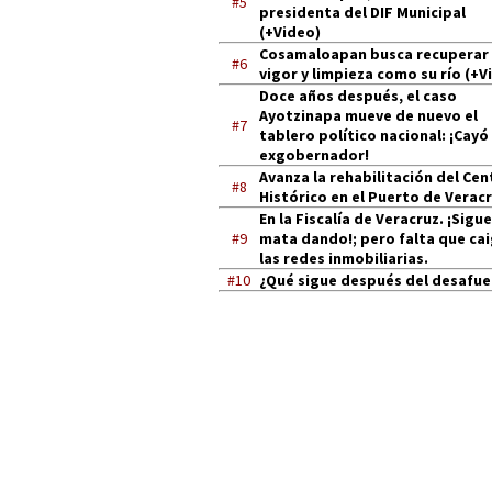
#5
presidenta del DIF Municipal
(+Video)
Cosamaloapan busca recuperar
#6
vigor y limpieza como su río (+V
Doce años después, el caso
Ayotzinapa mueve de nuevo el
#7
tablero político nacional: ¡Cayó
exgobernador!
Avanza la rehabilitación del Cen
#8
Histórico en el Puerto de Verac
En la Fiscalía de Veracruz. ¡Sigue
#9
mata dando!; pero falta que ca
las redes inmobiliarias.
#10
¿Qué sigue después del desafue