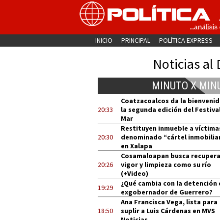
INICIO
PRINCIPAL
POLÍTICA EXPRESS
Noticias al 
MINUTO X MIN
Coatzacoalcos da la bienvenid
20:33
la segunda edición del Festival
Mar
Restituyen inmueble a víctima
20:30
denominado “cártel inmobilia
en Xalapa
Cosamaloapan busca recupera
20:26
vigor y limpieza como su río
(+Video)
¿Qué cambia con la detención 
19:29
exgobernador de Guerrero?
Ana Francisca Vega, lista para
18:50
suplir a Luis Cárdenas en MVS
Noticias