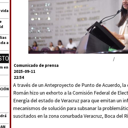
 vida
e
ld
lias
ada a
STO
/
Comunicado de prensa
um en
2025-09-11
22:54
A través de un Anteproyecto de Punto de Acuerdo, la 
ACIÓN
Román hizo un exhorto a la Comisión Federal de Electr
Energía del estado de Veracruz para que emitan un in
mecanismos de solución para subsanar la problemátic
suscitados en la zona conurbada Veracruz, Boca del Rí
ndrá
RAN