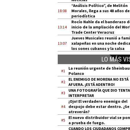
“Análisis Político”, de Melitón
18:08
Morales, llega a sus 48 años de
periodística
Rocío Nahle da el banderazo d
13:14
inicio de la ampliación del Wor
Trade Center Veracruz
Jueves Musicales reunió a fami
13:07
xalapeñas en una noche dedic
los sones cubanos y la salsa
LO MÁS VI
La reunión urgente de Sheinba
#1
Polanco
EL ENEMIGO DE MORENA NO ESTÁ
#2
AFUERA. ¡ESTÁ ADENTRO!
UNA FOTOGRAFÍA QUE DIO TENT
#3
INTERPRETAR
¡Ojo! El verdadero enemigo del
#4
despojo debe estar dentro. ¿Se
atreverán?
El nuevo distribuidor vial se po
#5
a prueba de fuego.
CUANDO LOS CIUDADANOS COMP