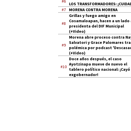
#6
LOS TRANSFORMADORES: ¡CUIDA
#7
MORENA CONTRA MORENA
Grillas y fuego amigo en
Cosamaloapan, hacen a un lado 
#8
presidenta del DIF Municipal
(+Video)
Morena abre proceso contra Na
Salvatori y Grace Palomares tra
#9
polémica por podcast 'Descasa
(+Video)
Doce años después, el caso
Ayotzinapa mueve de nuevo el
#10
tablero político nacional: ¡Cayó
exgobernador!