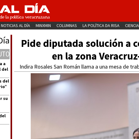
NOTICIAS AL DÍA
MINXMIN
COLUMNAS
LA POLÍTICA DA RISA
CIENCIA
Día
Pide diputada solución a 
en la zona Veracruz
UTO
a a
Indira Rosales San Román llama a una mesa de trab
 del
s del
rio”
r su
del