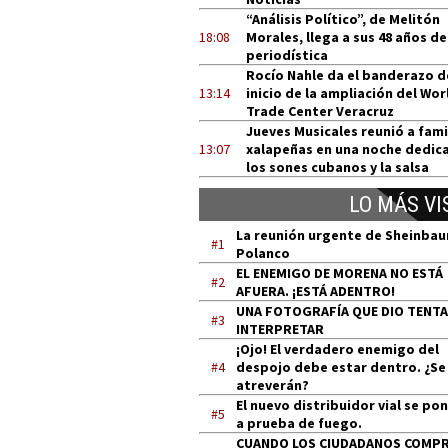
“Análisis Político”, de Melitón
18:08
Morales, llega a sus 48 años de
periodística
Rocío Nahle da el banderazo d
13:14
inicio de la ampliación del Wor
Trade Center Veracruz
Jueves Musicales reunió a fami
13:07
xalapeñas en una noche dedic
los sones cubanos y la salsa
LO MÁS VI
La reunión urgente de Sheinba
#1
Polanco
EL ENEMIGO DE MORENA NO ESTÁ
#2
AFUERA. ¡ESTÁ ADENTRO!
UNA FOTOGRAFÍA QUE DIO TENT
#3
INTERPRETAR
¡Ojo! El verdadero enemigo del
#4
despojo debe estar dentro. ¿Se
atreverán?
El nuevo distribuidor vial se po
#5
a prueba de fuego.
CUANDO LOS CIUDADANOS COMP