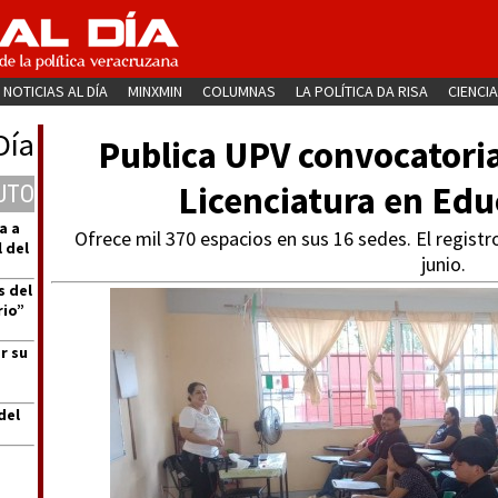
NOTICIAS AL DÍA
MINXMIN
COLUMNAS
LA POLÍTICA DA RISA
CIENCIA
Día
Publica UPV convocatoria
Licenciatura en Edu
UTO
a a
Ofrece mil 370 espacios en sus 16 sedes. El registro
 del
junio.
s del
rio”
r su
del