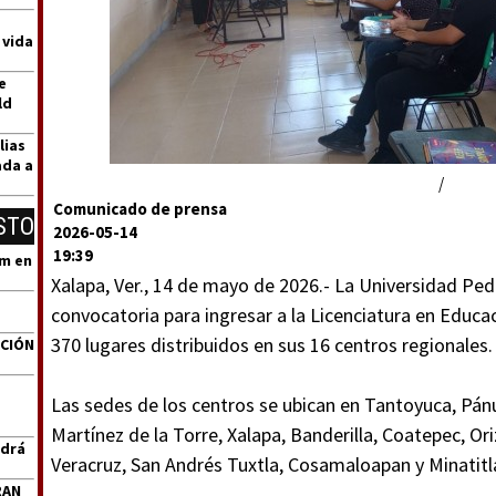
 vida
e
ld
lias
ada a
/
Comunicado de prensa
STO
2026-05-14
19:39
um en
Xalapa, Ver., 14 de mayo de 2026.- La Universidad Pe
convocatoria para ingresar a la Licenciatura en Educa
370 lugares distribuidos en sus 16 centros regionales.
ACIÓN
Las sedes de los centros se ubican en Tantoyuca, Pán
Martínez de la Torre, Xalapa, Banderilla, Coatepec, O
ndrá
Veracruz, San Andrés Tuxtla, Cosamaloapan y Minatitl
RAN