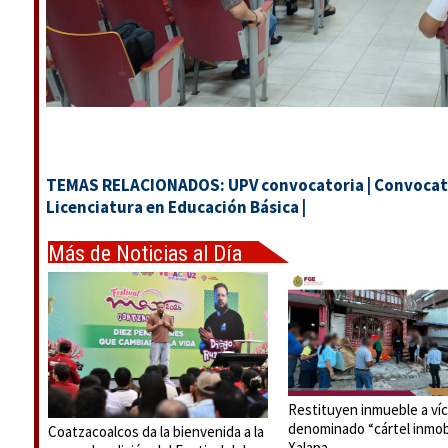
TEMAS RELACIONADOS:
UPV convocatoria
|
Convocat
Licenciatura en Educación Básica
|
Más de Noticias al Día
Restituyen inmueble a víc
denominado “cártel inmobi
Coatzacoalcos da la bienvenida a la
Xalapa