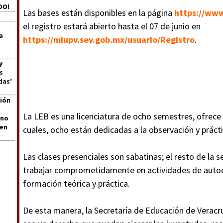
DO!
Las bases están disponibles en la página
https://www
el registro estará abierto hasta el 07 de junio en
a
https://miupv.sev.gob.mx/usuario/Registro
.
y
s
das'
ión
La LEB es una licenciatura de ocho semestres, ofrece 
 no
len
cuales, ocho están dedicadas a la observación y práct
Las clases presenciales son sabatinas; el resto de la 
trabajar comprometidamente en actividades de autoo
formación teórica y práctica.
De esta manera, la Secretaría de Educación de Veracru