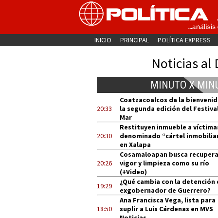
INICIO
PRINCIPAL
POLÍTICA EXPRESS
Noticias al 
MINUTO X MIN
Coatzacoalcos da la bienvenid
20:33
la segunda edición del Festival
Mar
Restituyen inmueble a víctima
20:30
denominado “cártel inmobilia
en Xalapa
Cosamaloapan busca recupera
20:26
vigor y limpieza como su río
(+Video)
¿Qué cambia con la detención 
19:29
exgobernador de Guerrero?
Ana Francisca Vega, lista para
18:50
suplir a Luis Cárdenas en MVS
Noticias