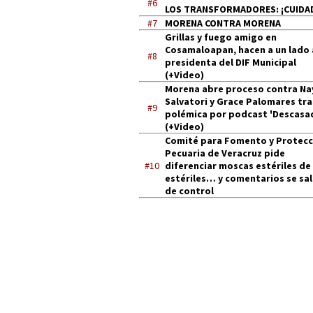
#6
LOS TRANSFORMADORES: ¡CUIDA
#7
MORENA CONTRA MORENA
Grillas y fuego amigo en
Cosamaloapan, hacen a un lado 
#8
presidenta del DIF Municipal
(+Video)
Morena abre proceso contra Na
Salvatori y Grace Palomares tra
#9
polémica por podcast 'Descasa
(+Video)
Comité para Fomento y Protecc
Pecuaria de Veracruz pide
#10
diferenciar moscas estériles de
estériles… y comentarios se sa
de control