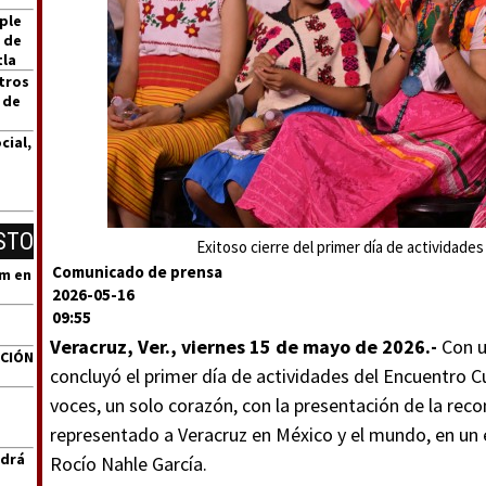
ple
 de
tla
tros
 de
cial,
STO
Exitoso cierre del primer día de actividades
Comunicado de prensa
um en
2026-05-16
09:55
Veracruz, Ver., viernes 15 de mayo de 2026.-
Con u
ACIÓN
concluyó el primer día de actividades del Encuentro C
voces, un solo corazón, con la presentación de la reco
representado a Veracruz en México y el mundo, en un
ndrá
Rocío Nahle García.