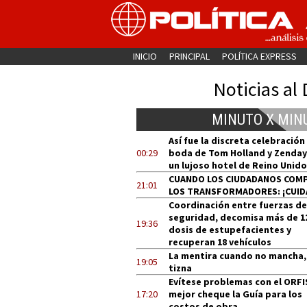
INICIO
PRINCIPAL
POLÍTICA EXPRESS
Noticias al 
MINUTO X MIN
Así fue la discreta celebración
00:29
boda de Tom Holland y Zenday
un lujoso hotel de Reino Unido
CUANDO LOS CIUDADANOS COM
21:01
LOS TRANSFORMADORES: ¡CUID
Coordinación entre fuerzas de
seguridad, decomisa más de 1
19:36
dosis de estupefacientes y
recuperan 18 vehículos
La mentira cuando no mancha,
19:05
tizna
Evítese problemas con el ORFI
17:20
mejor cheque la Guía para los
costos de obra