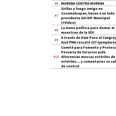
#6
MORENA CONTRA MORENA
Grillas y fuego amigo en
Cosamaloapan, hacen a un lado 
#7
presidenta del DIF Municipal
(+Video)
La mano política para domar al
#8
monstruo de la SEV
A través de Dale Paso al Cangre
#9
Azul PMA rescató 327 ejemplares
Comité para Fomento y Protecc
Pecuaria de Veracruz pide
#10
diferenciar moscas estériles de
estériles… y comentarios se sa
de control