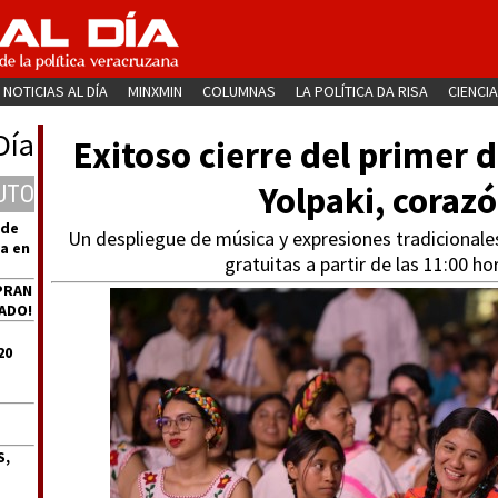
NOTICIAS AL DÍA
MINXMIN
COLUMNAS
LA POLÍTICA DA RISA
CIENCIA
Día
Exitoso cierre del primer 
Yolpaki, coraz
UTO
 de
Un despliegue de música y expresiones tradicionales 
a en
gratuitas a partir de las 11:00 h
PRAN
ADO!
20
S,