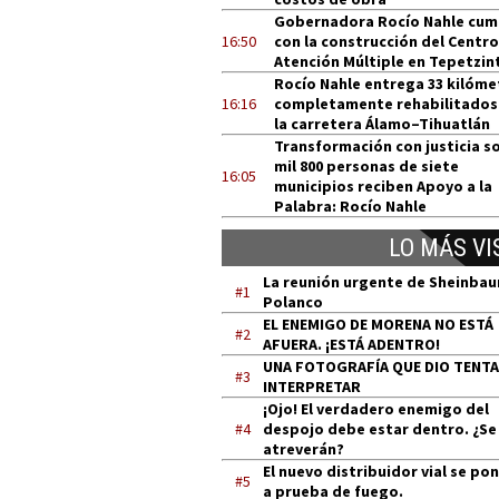
Gobernadora Rocío Nahle cum
16:50
con la construcción del Centro
Atención Múltiple en Tepetzin
Rocío Nahle entrega 33 kilóme
16:16
completamente rehabilitados
la carretera Álamo–Tihuatlán
Transformación con justicia so
mil 800 personas de siete
16:05
municipios reciben Apoyo a la
Palabra: Rocío Nahle
LO MÁS VI
La reunión urgente de Sheinba
#1
Polanco
EL ENEMIGO DE MORENA NO ESTÁ
#2
AFUERA. ¡ESTÁ ADENTRO!
UNA FOTOGRAFÍA QUE DIO TENT
#3
INTERPRETAR
¡Ojo! El verdadero enemigo del
#4
despojo debe estar dentro. ¿Se
atreverán?
El nuevo distribuidor vial se po
#5
a prueba de fuego.