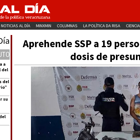
NOTICIAS AL DÍA
MINXMIN
COLUMNAS
LA POLÍTICA DA RISA
CIENCIA
Día
Aprehende SSP a 19 perso
dosis de presu
UTO
a a
 del
s del
rio”
r su
del