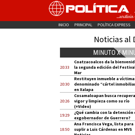
INICIO
PRINCIPAL
POLÍTICA EXPRESS
Noticias al 
MINUTO X MIN
Coatzacoalcos da la bienvenid
20:33
la segunda edición del Festival
Mar
Restituyen inmueble a víctima
20:30
denominado “cártel inmobilia
en Xalapa
Cosamaloapan busca recupera
20:26
vigor y limpieza como su río
(+Video)
¿Qué cambia con la detención 
19:29
exgobernador de Guerrero?
Ana Francisca Vega, lista para
18:50
suplir a Luis Cárdenas en MVS
Noticias