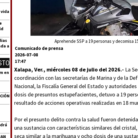
 vida
e
ld
lias
Aprehende SSP a 19 personas y decomisa 15
ada a
Comunicado de prensa
2026-07-08
17:47
STO
Xalapa, Ver., miércoles 08 de julio del 2026.-
La Se
um en
coordinación con las secretarías de Marina y de la De
Nacional, la Fiscalía General del Estado y autoridade
dosis de presuntos estupefacientes, detuvo a 19 per
ACIÓN
resultado de acciones operativas realizadas en 18 munic
Por el presunto delito contra la salud fueron detenid
ndrá
una sustancia con características similares del cristal
seca similar a la marihuana y ocho dosis de una sustan
RAN