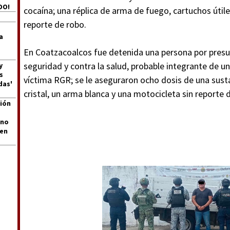
DO!
cocaína; una réplica de arma de fuego, cartuchos útile
reporte de robo.
a
En Coatzacoalcos fue detenida una persona por presun
seguridad y contra la salud, probable integrante de un 
y
s
víctima RGR; se le aseguraron ocho dosis de una susta
das'
cristal, un arma blanca y una motocicleta sin reporte 
ión
 no
len