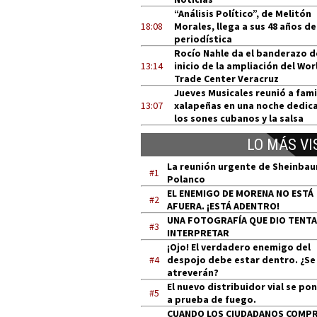
“Análisis Político”, de Melitón
18:08
Morales, llega a sus 48 años de
periodística
Rocío Nahle da el banderazo d
13:14
inicio de la ampliación del Wor
Trade Center Veracruz
Jueves Musicales reunió a fami
13:07
xalapeñas en una noche dedic
los sones cubanos y la salsa
LO MÁS VI
La reunión urgente de Sheinba
#1
Polanco
EL ENEMIGO DE MORENA NO ESTÁ
#2
AFUERA. ¡ESTÁ ADENTRO!
UNA FOTOGRAFÍA QUE DIO TENT
#3
INTERPRETAR
¡Ojo! El verdadero enemigo del
#4
despojo debe estar dentro. ¿Se
atreverán?
El nuevo distribuidor vial se po
#5
a prueba de fuego.
CUANDO LOS CIUDADANOS COMP