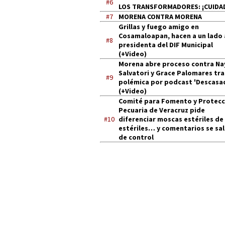
#6
LOS TRANSFORMADORES: ¡CUIDA
#7
MORENA CONTRA MORENA
Grillas y fuego amigo en
Cosamaloapan, hacen a un lado 
#8
presidenta del DIF Municipal
(+Video)
Morena abre proceso contra Na
Salvatori y Grace Palomares tra
#9
polémica por podcast 'Descasa
(+Video)
Comité para Fomento y Protecc
Pecuaria de Veracruz pide
#10
diferenciar moscas estériles de
estériles… y comentarios se sa
de control