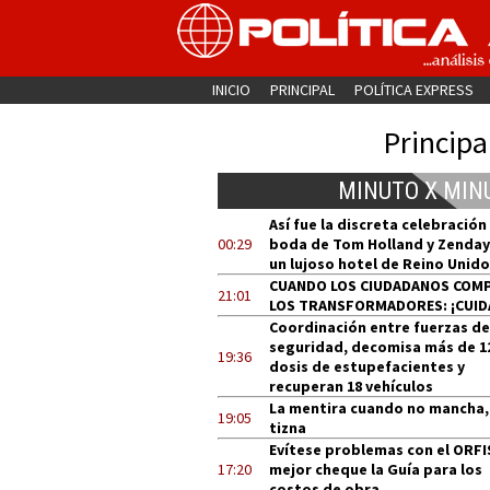
INICIO
PRINCIPAL
POLÍTICA EXPRESS
Principa
MINUTO X MIN
Así fue la discreta celebración
00:29
boda de Tom Holland y Zenday
un lujoso hotel de Reino Unido
CUANDO LOS CIUDADANOS COM
21:01
LOS TRANSFORMADORES: ¡CUID
Coordinación entre fuerzas de
seguridad, decomisa más de 1
19:36
dosis de estupefacientes y
recuperan 18 vehículos
La mentira cuando no mancha,
19:05
tizna
Evítese problemas con el ORFI
17:20
mejor cheque la Guía para los
costos de obra