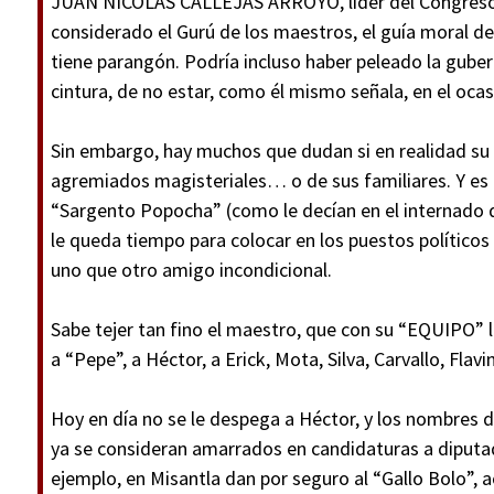
JUAN NICOLÁS CALLEJAS ARROYO, líder del Congreso d
considerado el Gurú de los maestros, el guía moral del
tiene parangón. Podría incluso haber peleado la gube
cintura, de no estar, como él mismo señala, en el ocas
Sin embargo, hay muchos que dudan si en realidad su a
agremiados magisteriales… o de sus familiares. Y es q
“Sargento Popocha” (como le decían en el internado 
le queda tiempo para colocar en los puestos políticos a
uno que otro amigo incondicional.
Sabe tejer tan fino el maestro, que con su “EQUIPO” 
a “Pepe”, a Héctor, a Erick, Mota, Silva, Carvallo, Flav
Hoy en día no se le despega a Héctor, y los nombres 
ya se consideran amarrados en candidaturas a diputado
ejemplo, en Misantla dan por seguro al “Gallo Bolo”, a