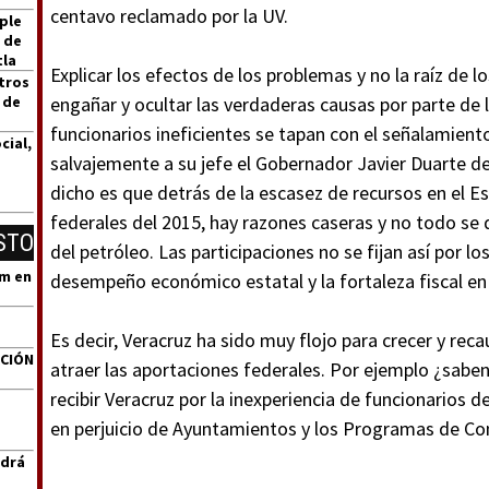
centavo reclamado por la UV.
ple
 de
tla
Explicar los efectos de los problemas y no la raíz de 
tros
 de
engañar y ocultar las verdaderas causas por parte de l
funcionarios ineficientes se tapan con el señalamient
cial,
salvajemente a su jefe el Gobernador Javier Duarte d
dicho es que detrás de la escasez de recursos en el Es
federales del 2015, hay razones caseras y no todo se d
STO
del petróleo. Las participaciones no se fijan así por lo
um en
desempeño económico estatal y la fortaleza fiscal en
Es decir, Veracruz ha sido muy flojo para crecer y re
ACIÓN
atraer las aportaciones federales. Por ejemplo ¿sabe
recibir Veracruz por la inexperiencia de funcionarios d
en perjuicio de Ayuntamientos y los Programas de Co
ndrá