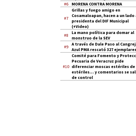
#6
MORENA CONTRA MORENA
Grillas y fuego amigo en
Cosamaloapan, hacen a un lado 
#7
presidenta del DIF Municipal
(+Video)
La mano política para domar al
#8
monstruo de la SEV
A través de Dale Paso al Cangre
#9
Azul PMA rescató 327 ejemplares
Comité para Fomento y Protecc
Pecuaria de Veracruz pide
#10
diferenciar moscas estériles de
estériles… y comentarios se sa
de control