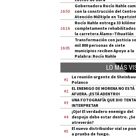
Gobernadora Rocío Nahle cum
16:50
con la construcción del Centro
Atención Múltiple en Tepetzin
Rocío Nahle entrega 33 kilóme
16:16
completamente rehabilitados
la carretera Álamo–Tihuatlán
Transformación con justicia so
mil 800 personas de siete
16:05
municipios reciben Apoyo a la
Palabra: Rocío Nahle
LO MÁS VI
La reunión urgente de Sheinba
#1
Polanco
EL ENEMIGO DE MORENA NO ESTÁ
#2
AFUERA. ¡ESTÁ ADENTRO!
UNA FOTOGRAFÍA QUE DIO TENT
#3
INTERPRETAR
¡Ojo! El verdadero enemigo del
#4
despojo debe estar dentro. ¿Se
atreverán?
El nuevo distribuidor vial se po
#5
a prueba de fuego.