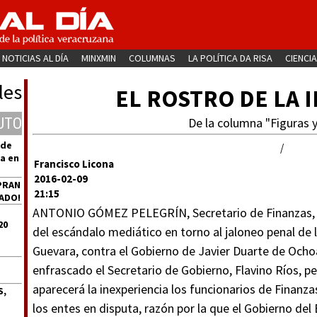
NOTICIAS AL DÍA
MINXMIN
COLUMNAS
LA POLÍTICA DA RISA
CIENCIA
les
EL ROSTRO DE LA 
UTO
De la columna "Figuras y
 de
/
a en
Francisco Licona
2016-02-09
PRAN
21:15
ADO!
ANTONIO GÓMEZ PELEGRÍN, Secretario de Finanzas, p
20
del escándalo mediático en torno al jaloneo penal de 
Guevara, contra el Gobierno de Javier Duarte de Ocho
enfrascado el Secretario de Gobierno, Flavino Ríos, p
aparecerá la inexperiencia los funcionarios de Finanz
S,
los entes en disputa, razón por la que el Gobierno de