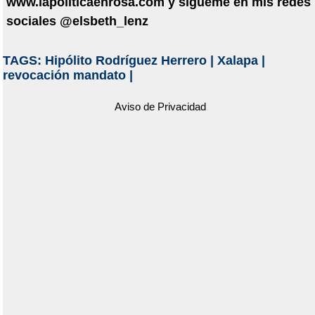
www.lapoliticaenrosa.com y s
í
gueme en mis redes
sociales @elsbeth_lenz
TAGS:
Hipólito Rodríguez Herrero
|
Xalapa
|
revocación mandato
|
Aviso de Privacidad