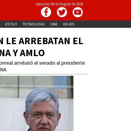
Saturday 08 de August de 2026
ESTILO
TECNOLOGÍA
CINE
VIAJES
N LE ARREBATAN EL
NA Y AMLO
onreal arrebató el senado al presidente
ENA