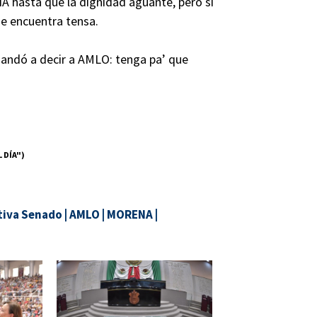
 hasta que la dignidad aguante, pero sí
se encuentra tensa.
 mandó a decir a AMLO: tenga pa’ que
 DÍA")
tiva Senado
|
AMLO
|
MORENA
|