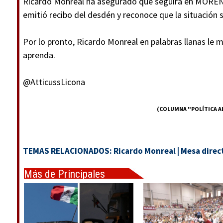
Ricardo Monreal ha asegurado que seguirá en MORENA
emitió recibo del desdén y reconoce que la situación 
Por lo pronto, Ricardo Monreal en palabras llanas le
aprenda.
@AtticussLicona
(COLUMNA "POLÍTICA AL
TEMAS RELACIONADOS:
Ricardo Monreal
|
Mesa direc
Más de Principales