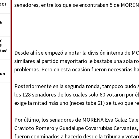
DO!
senadores, entre los que se encontraban 5 de MORENA
a
y
s
das'
Desde ahí se empezó a notar la división interna de M
similares al partido mayoritario le bastaba una sola r
problemas. Pero en esta ocasión fueron necesarias ha
 un
Posteriormente en la segunda ronda, tampoco pudo A
los 128 senadores de los cuales solo 60 votaron por é
exige la mitad más uno (necesitaba 61) se tuvo que re
Por último, los senadores de MORENA Eva Galaz Calett
Cravioto Romero y Guadalupe Covarrubias Cervantes, 
fueron conminados a hacerlo desde la tribuna y vota