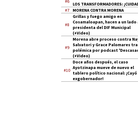
#6
LOS TRANSFORMADORES: ¡CUIDA
#7
MORENA CONTRA MORENA
Grillas y fuego amigo en
Cosamaloapan, hacen a un lado 
#8
presidenta del DIF Municipal
(+Video)
Morena abre proceso contra Na
Salvatori y Grace Palomares tra
#9
polémica por podcast 'Descasa
(+Video)
Doce años después, el caso
Ayotzinapa mueve de nuevo el
#10
tablero político nacional: ¡Cayó
exgobernador!