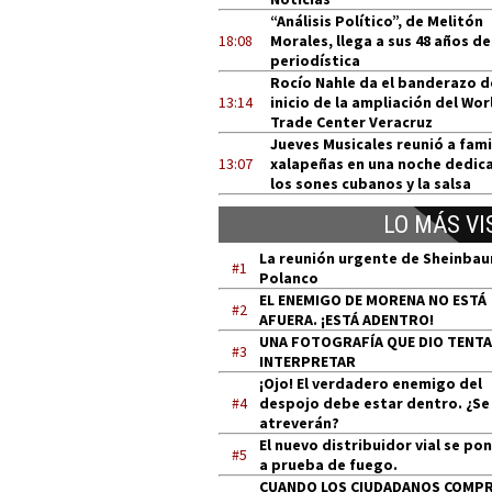
“Análisis Político”, de Melitón
18:08
Morales, llega a sus 48 años de
periodística
Rocío Nahle da el banderazo d
13:14
inicio de la ampliación del Wor
Trade Center Veracruz
Jueves Musicales reunió a fami
13:07
xalapeñas en una noche dedic
los sones cubanos y la salsa
LO MÁS VI
La reunión urgente de Sheinba
#1
Polanco
EL ENEMIGO DE MORENA NO ESTÁ
#2
AFUERA. ¡ESTÁ ADENTRO!
UNA FOTOGRAFÍA QUE DIO TENT
#3
INTERPRETAR
¡Ojo! El verdadero enemigo del
#4
despojo debe estar dentro. ¿Se
atreverán?
El nuevo distribuidor vial se po
#5
a prueba de fuego.
CUANDO LOS CIUDADANOS COMP