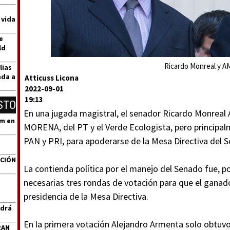
 vida
e
ld
Ricardo Monreal y A
lias
ada a
Atticuss Licona
2022-09-01
19:13
STO
En una jugada magistral, el senador Ricardo Monreal
um en
MORENA, del PT y el Verde Ecologista, pero principal
PAN y PRI, para apoderarse de la Mesa Directiva del 
ACIÓN
La contienda política por el manejo del Senado fue, por
necesarias tres rondas de votación para que el ganad
presidencia de la Mesa Directiva.
ndrá
En la primera votación Alejandro Armenta solo obtuvo
RAN