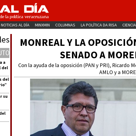
NOTICIAS AL DÍA
MINXMIN
COLUMNAS
LA POLÍTICA DA RISA
CIENCIA
les
MONREAL Y LA OPOSICIÓ
SENADO A MORE
UTO
a a
Con la ayuda de la oposición (PAN y PRI), Ricardo M
 del
AMLO y a MOR
s del
rio”
r su
del