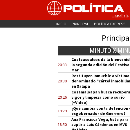
INICIO
PRINCIPAL
POLÍTICA EXPRESS
Principa
MINUTO X MIN
Coatzacoalcos da la bienvenid
20:33
la segunda edición del Festival
Mar
Restituyen inmueble a víctima
20:30
denominado “cártel inmobilia
en Xalapa
Cosamaloapan busca recupera
20:26
vigor y limpieza como su río
(+Video)
¿Qué cambia con la detención 
19:29
exgobernador de Guerrero?
Ana Francisca Vega, lista para
18:50
suplir a Luis Cárdenas en MVS
Noticias