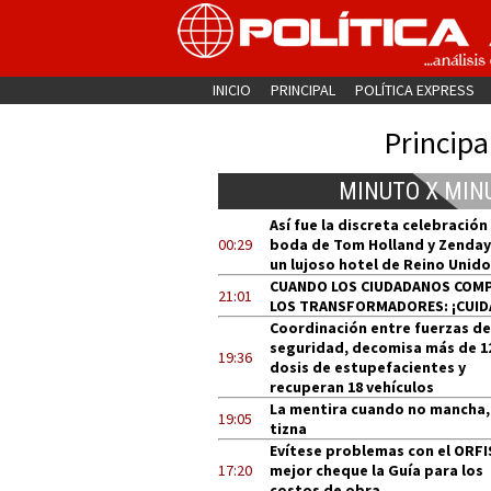
INICIO
PRINCIPAL
POLÍTICA EXPRESS
Principa
MINUTO X MIN
Así fue la discreta celebración
00:29
boda de Tom Holland y Zenday
un lujoso hotel de Reino Unido
CUANDO LOS CIUDADANOS COM
21:01
LOS TRANSFORMADORES: ¡CUID
Coordinación entre fuerzas de
seguridad, decomisa más de 1
19:36
dosis de estupefacientes y
recuperan 18 vehículos
La mentira cuando no mancha,
19:05
tizna
Evítese problemas con el ORFI
17:20
mejor cheque la Guía para los
costos de obra