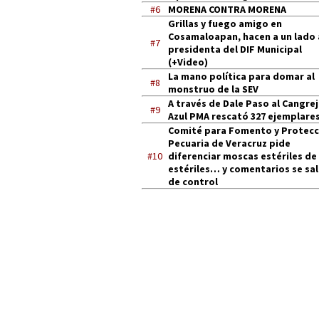
#6
MORENA CONTRA MORENA
Grillas y fuego amigo en
Cosamaloapan, hacen a un lado 
#7
presidenta del DIF Municipal
(+Video)
La mano política para domar al
#8
monstruo de la SEV
A través de Dale Paso al Cangre
#9
Azul PMA rescató 327 ejemplares
Comité para Fomento y Protecc
Pecuaria de Veracruz pide
#10
diferenciar moscas estériles de
estériles… y comentarios se sa
de control