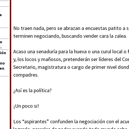
a
No traen nada, pero se abrazan a encuestas patito a 
terminen negociando, buscando vender cara la zalea.
jo
.
Acaso una senaduría para la hueva o una curul local o 
ión
y, los locos y mañosos, pretenderán ser líderes del Co
 no
Secretario, magistratura o cargo de primer nivel don
len
compadres.
¿Así es la política?
¡Un poco si!
Los “aspirantes” confunden la negociación con el acue