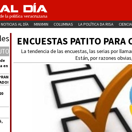
NOTICIAS AL DÍA
MINXMIN
COLUMNAS
LA POLÍTICA DA RISA
CIENCIA
les
ENCUESTAS PATITO PARA 
UTO
La tendencia de las encuestas, las serias por llam
Están, por razones obvias
 de
a en
PRAN
ADO!
20
S,