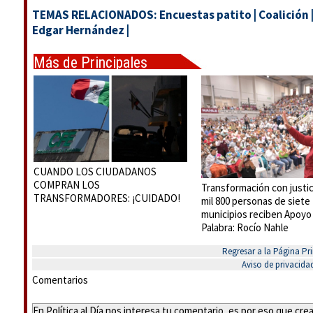
TEMAS RELACIONADOS:
Encuestas patito
|
Coalición
Edgar Hernández
|
Más de Principales
CUANDO LOS CIUDADANOS
COMPRAN LOS
Transformación con justici
TRANSFORMADORES: ¡CUIDADO!
mil 800 personas de siete
municipios reciben Apoyo 
Palabra: Rocío Nahle
Regresar a la Página Pri
Aviso de privacida
Comentarios
En Política al Día nos interesa tu comentario, es por eso que cr