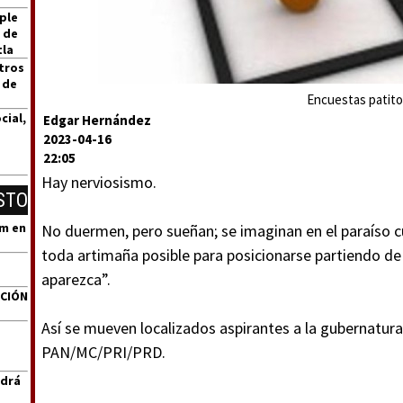
ple
 de
tla
tros
 de
Encuestas patito
cial,
Edgar Hernández
2023-04-16
22:05
Hay nerviosismo.
STO
um en
No duermen, pero sueñan; se imaginan en el paraíso 
toda artimaña posible para posicionarse partiendo de 
aparezca”.
ACIÓN
Así se mueven localizados aspirantes a la gubernatura
PAN/MC/PRI/PRD.
ndrá