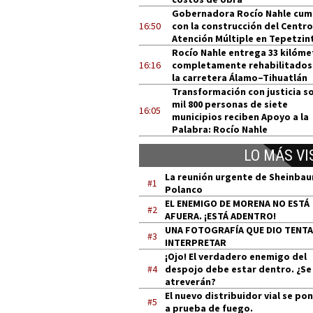
Gobernadora Rocío Nahle cum
16:50
con la construcción del Centro
Atención Múltiple en Tepetzin
Rocío Nahle entrega 33 kilóme
16:16
completamente rehabilitados
la carretera Álamo–Tihuatlán
Transformación con justicia so
mil 800 personas de siete
16:05
municipios reciben Apoyo a la
Palabra: Rocío Nahle
LO MÁS VI
La reunión urgente de Sheinba
#1
Polanco
EL ENEMIGO DE MORENA NO ESTÁ
#2
AFUERA. ¡ESTÁ ADENTRO!
UNA FOTOGRAFÍA QUE DIO TENT
#3
INTERPRETAR
¡Ojo! El verdadero enemigo del
#4
despojo debe estar dentro. ¿Se
atreverán?
El nuevo distribuidor vial se po
#5
a prueba de fuego.