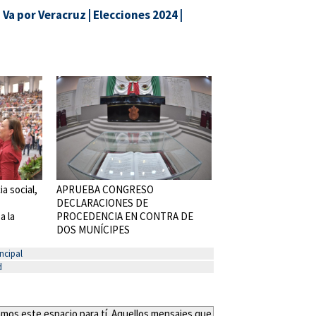
|
Va por Veracruz
|
Elecciones 2024
|
a social,
APRUEBA CONGRESO
DECLARACIONES DE
a la
PROCEDENCIA EN CONTRA DE
DOS MUNÍCIPES
ncipal
d
eamos este espacio para tí. Aquellos mensajes que