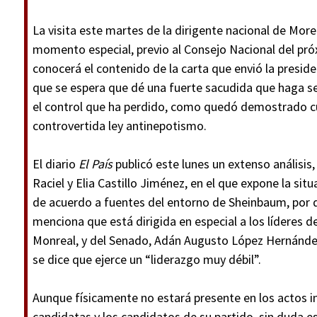
La visita este martes de la dirigente nacional de More
momento especial, previo al Consejo Nacional del p
conocerá el contenido de la carta que envió la presi
que se espera que dé una fuerte sacudida que haga 
el control que ha perdido, como quedó demostrado c
controvertida ley antinepotismo.
El diario
El País
publicó este lunes un extenso análisis
Raciel y Elia Castillo Jiménez, en el que expone la situa
de acuerdo a fuentes del entorno de Sheinbaum, por qu
menciona que está dirigida en especial a los líderes 
Monreal, y del Senado, Adán Augusto López Hernández,
se dice que ejerce un “liderazgo muy débil”.
Aunque físicamente no estará presente en los actos in
candidatas y los candidatos de su partido, sin duda e