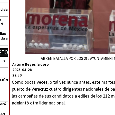
 vida
e
ld
lias
ada a
STO
ABREN BATALLA POR LOS 212 AYUNTAMIENTOS
um en
Arturo Reyes Isidoro
2025-04-28
22:50
ACIÓN
Como pocas veces, o tal vez nunca antes, este martes 
puerto de Veracruz cuatro dirigentes nacionales de pa
las campañas de sus candidatos a ediles de los 212 mu
adelantó otra líder nacional.
ndrá
RAN