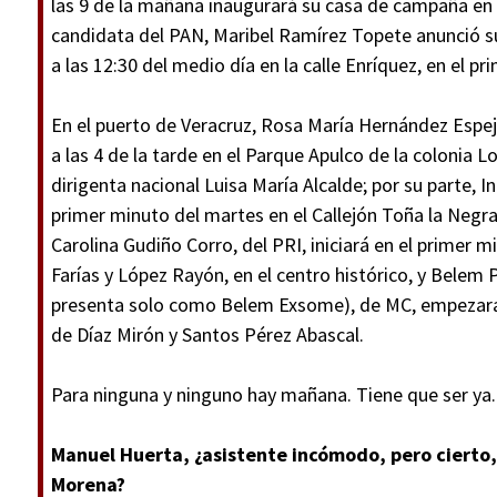
las 9 de la mañana inaugurará su casa de campaña en l
candidata del PAN, Maribel Ramírez Topete anunció 
a las 12:30 del medio día en la calle Enríquez, en el pr
En el puerto de Veracruz, Rosa María Hernández Espej
a las 4 de la tarde en el Parque Apulco de la colonia
dirigenta nacional Luisa María Alcalde; por su parte, I
primer minuto del martes en el Callejón Toña la Negra
Carolina Gudiño Corro, del PRI, iniciará en el primer
Farías y López Rayón, en el centro histórico, y Bele
presenta solo como Belem Exsome), de MC, empezará a
de Díaz Mirón y Santos Pérez Abascal.
Para ninguna y ninguno hay mañana. Tiene que ser ya.
Manuel Huerta, ¿asistente incómodo, pero cierto, e
Morena?