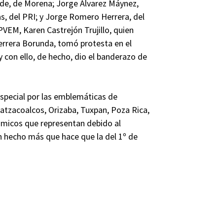
lde, de Morena; Jorge Álvarez Máynez,
, del PRI; y Jorge Romero Herrera, del
 PVEM, Karen Castrejón Trujillo, quien
errera Borunda, tomó protesta en el
 con ello, de hecho, dio el banderazo de
 especial por las emblemáticas de
atzacoalcos, Orizaba, Tuxpan, Poza Rica,
ómicos que representan debido al
n hecho más que hace que la del 1º de