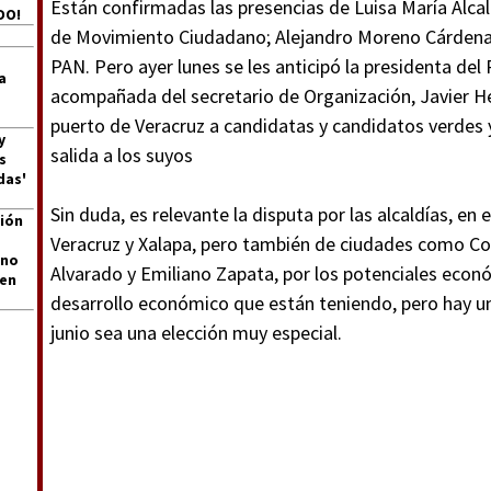
Están confirmadas las presencias de Luisa María Alca
DO!
de Movimiento Ciudadano; Alejandro Moreno Cárdenas
PAN. Pero ayer lunes se les anticipó la presidenta del
a
acompañada del secretario de Organización, Javier H
puerto de Veracruz a candidatas y candidatos verdes y
y
salida a los suyos
s
das'
Sin duda, es relevante la disputa por las alcaldías, en
ión
Veracruz y Xalapa, pero también de ciudades como Co
 no
Alvarado y Emiliano Zapata, por los potenciales econ
len
desarrollo económico que están teniendo, pero hay u
junio sea una elección muy especial.