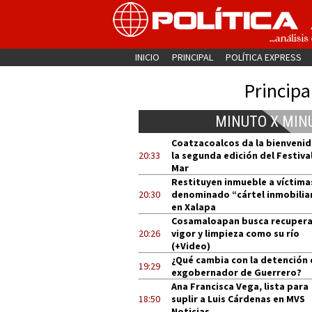
INICIO
PRINCIPAL
POLÍTICA EXPRESS
Principa
MINUTO X MIN
Coatzacoalcos da la bienvenid
20:33
la segunda edición del Festival
Mar
Restituyen inmueble a víctima
20:30
denominado “cártel inmobilia
en Xalapa
Cosamaloapan busca recupera
20:26
vigor y limpieza como su río
(+Video)
¿Qué cambia con la detención 
19:29
exgobernador de Guerrero?
Ana Francisca Vega, lista para
18:50
suplir a Luis Cárdenas en MVS
Noticias