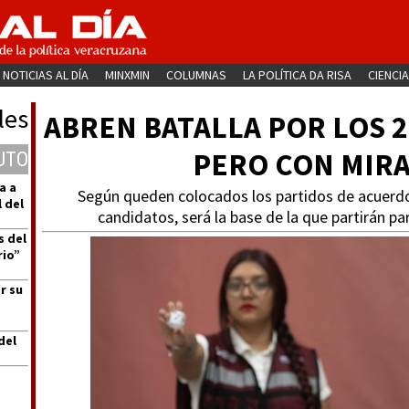
NOTICIAS AL DÍA
MINXMIN
COLUMNAS
LA POLÍTICA DA RISA
CIENCIA
les
ABREN BATALLA POR LOS 
PERO CON MIRA
UTO
a a
Según queden colocados los partidos de acuerdo
 del
candidatos, será la base de la que partirán pa
s del
rio”
r su
del