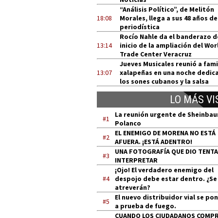
“Análisis Político”, de Melitón
18:08
Morales, llega a sus 48 años de
periodística
Rocío Nahle da el banderazo d
13:14
inicio de la ampliación del Wor
Trade Center Veracruz
Jueves Musicales reunió a fami
13:07
xalapeñas en una noche dedic
los sones cubanos y la salsa
LO MÁS VI
La reunión urgente de Sheinba
#1
Polanco
EL ENEMIGO DE MORENA NO ESTÁ
#2
AFUERA. ¡ESTÁ ADENTRO!
UNA FOTOGRAFÍA QUE DIO TENT
#3
INTERPRETAR
¡Ojo! El verdadero enemigo del
#4
despojo debe estar dentro. ¿Se
atreverán?
El nuevo distribuidor vial se po
#5
a prueba de fuego.
CUANDO LOS CIUDADANOS COMP