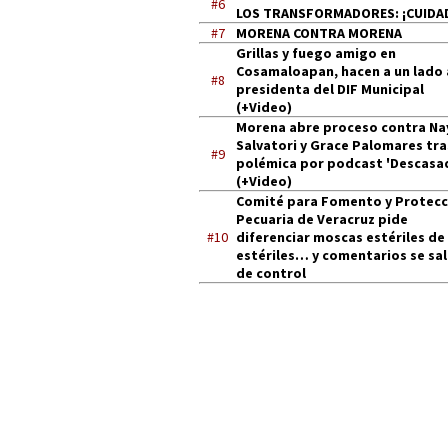
#6
LOS TRANSFORMADORES: ¡CUIDA
#7
MORENA CONTRA MORENA
Grillas y fuego amigo en
Cosamaloapan, hacen a un lado 
#8
presidenta del DIF Municipal
(+Video)
Morena abre proceso contra Na
Salvatori y Grace Palomares tra
#9
polémica por podcast 'Descasa
(+Video)
Comité para Fomento y Protecc
Pecuaria de Veracruz pide
#10
diferenciar moscas estériles de
estériles… y comentarios se sa
de control