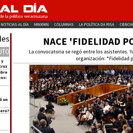
NOTICIAS AL DÍA
MINXMIN
COLUMNAS
LA POLÍTICA DA RISA
CIENCIA
les
NACE 'FIDELIDAD P
UTO
La convocatoria se regó entre los asistentes. 
organización: “Fidelidad p
 y
cruz
mbre
cos:
ó un
uero?