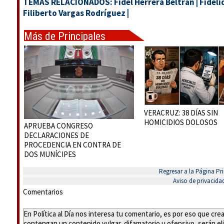
TEMAS RELACIONADOS:
Fidel Herrera Beltrán
|
Fideli
Filiberto Vargas Rodríguez
|
Más de Principales
VERACRUZ: 38 DÍAS SIN
HOMICIDIOS DOLOSOS
APRUEBA CONGRESO
DECLARACIONES DE
PROCEDENCIA EN CONTRA DE
DOS MUNÍCIPES
Regresar a la Página Pri
Aviso de privacida
Comentarios
En Política al Día nos interesa tu comentario, es por eso que cr
contengan un contenido vulgar, difamatorio u ofensivo, serán eli