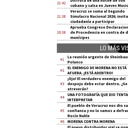
Disfruta de una noche de son
21:42
cubano y salsa en Jueves Music
Veracruz se suma al Segundo
21:38
Simulacro Nacional 2026; invita
ciudadanía a participar
Aprueba Congreso Declaracio
20:38
de Procedencia en contra de 
munícipes
LO MÁS VI
La reunión urgente de Sheinba
#1
Polanco
EL ENEMIGO DE MORENA NO ESTÁ
#2
AFUERA. ¡ESTÁ ADENTRO!
¡Ojo! El verdadero enemigo del
#3
despojo debe estar dentro. ¿Se
atreverán?
UNA FOTOGRAFÍA QUE DIO TENT
#4
INTERPRETAR
El pueblo de Veracruz nos dio su
#5
confianza y no lo vamos a defra
Rocío Nahle
#6
MORENA CONTRA MORENA
El nuevo distribuidor vial se po