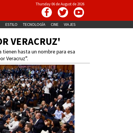
Thursday 06 de August de 2026
ESTILO
TECNOLOGÍA
CINE
VIAJES
OR VERACRUZ'
Ya tienen hasta un nombre para esa
or Veracruz”.