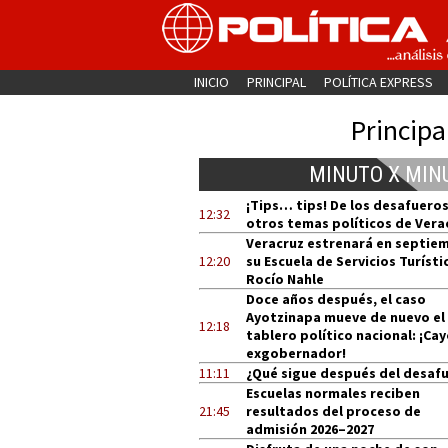
INICIO
PRINCIPAL
POLÍTICA EXPRESS
Principa
MINUTO X MIN
¡Tips… tips! De los desafueros
12:32
otros temas políticos de Vera
Veracruz estrenará en septie
12:20
su Escuela de Servicios Turísti
Rocío Nahle
Doce años después, el caso
Ayotzinapa mueve de nuevo el
12:18
tablero político nacional: ¡Cay
exgobernador!
11:11
¿Qué sigue después del desaf
Escuelas normales reciben
21:45
resultados del proceso de
admisión 2026–2027