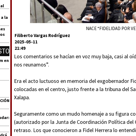
al
 a la
NACE “FIDELIDAD POR VE
nes
dos
Filiberto Vargas Rodríguez
2025-05-11
21:49
STO
Los comentarios se hacían en voz muy baja, casi al oí
um en
nos reunamos”.
Era el acto luctuoso en memoria del exgobernador Fid
colocadas en el centro, justo frente a la tribuna del S
Xalapa.
ACIÓN
Seguramente como un mudo homenaje a su figura com
udar:
(autorizado por la Junta de Coordinación Política del
retraso. Los que conocieron a Fidel Herrera lo entendi
ndrá