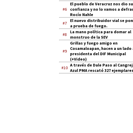
El pueblo de Veracruz nos dio su
#6
confianza y no lo vamos a defra
Rocío Nahle
El nuevo distribuidor vial se po
#7
a prueba de fuego.
La mano política para domar al
#8
monstruo de la SEV
Grillas y fuego amigo en
Cosamaloapan, hacen a un lado 
#9
presidenta del DIF Municipal
(+Video)
A través de Dale Paso al Cangre
#10
Azul PMA rescató 327 ejemplares