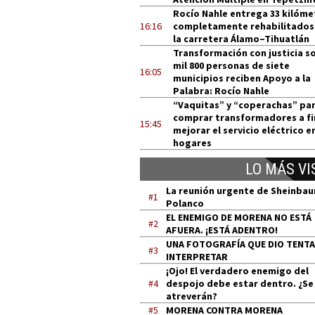
Rocío Nahle entrega 33 kilóme
16:16
completamente rehabilitados
la carretera Álamo–Tihuatlán
Transformación con justicia so
mil 800 personas de siete
16:05
municipios reciben Apoyo a la
Palabra: Rocío Nahle
“Vaquitas” y “coperachas” pa
comprar transformadores a fi
15:45
mejorar el servicio eléctrico e
hogares
LO MÁS VI
La reunión urgente de Sheinba
#1
Polanco
EL ENEMIGO DE MORENA NO ESTÁ
#2
AFUERA. ¡ESTÁ ADENTRO!
UNA FOTOGRAFÍA QUE DIO TENT
#3
INTERPRETAR
¡Ojo! El verdadero enemigo del
#4
despojo debe estar dentro. ¿Se
atreverán?
#5
MORENA CONTRA MORENA