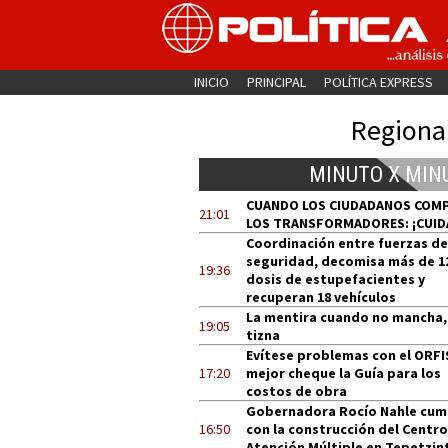
INICIO
PRINCIPAL
POLÍTICA EXPRESS
Regiona
MINUTO X MIN
CUANDO LOS CIUDADANOS COM
21:01
LOS TRANSFORMADORES: ¡CUID
Coordinación entre fuerzas de
seguridad, decomisa más de 1
19:36
dosis de estupefacientes y
recuperan 18 vehículos
La mentira cuando no mancha,
19:05
tizna
Evítese problemas con el ORFI
17:20
mejor cheque la Guía para los
costos de obra
Gobernadora Rocío Nahle cum
16:50
con la construcción del Centro
Atención Múltiple en Tepetzin