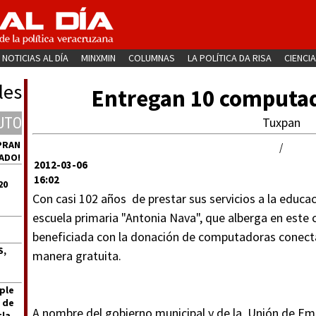
NOTICIAS AL DÍA
MINXMIN
COLUMNAS
LA POLÍTICA DA RISA
CIENCIA
les
Entregan 10 computad
UTO
Tuxpan
PRAN
/
ADO!
2012-03-06
16:02
20
Con casi 102 años de prestar sus servicios a la educa
escuela primaria "Antonia Nava", que alberga en este 
beneficiada con la donación de computadoras conecta
S,
manera gratuita.
ple
 de
A nombre del gobierno municipal y de la Unión de Emp
tla