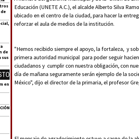
tros
Educación (UNETE A.C.), el alcalde Alberto Silva Ramo
 de
ubicado en el centro de la ciudad, para hacer la entr
reforzar el aula de medios de la institución.
cial,
ra
"Hemos recibido siempre el apoyo, la fortaleza, y so
n de
primera autoridad municipal para poder seguir haci
n sus
ciudadanos y cumplir con nuestra obligación, con nuest
día de mañana seguramente serán ejemplo de la socie
STO
México", dijo el director de la primaria, el profesor G
um en
ACIÓN
El mensaje de agradecimiento estuvo a cargo de la a