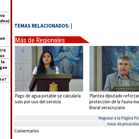
 su
ideo)
TEMAS RELACIONADOS:
|
 un
Más de Regionales
tro
ruz
 la
igan
ro?
Pago de agua potable se calcularía
Plantea diputado reforza
solo por uso del servicio
protección de la fauna ma
litoral veracruzano
Regresar a la Página Pri
Aviso de privacida
Comentarios