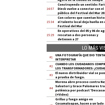
Construyendo un sentido: Far
16:57
Dieck vuelve a conectar con el
público del Festival del Mar 20
Con colores que cuentan histo
15:34
el talento local deja huella en 
Festival del Mar
En operativos del 05 y 06 de a
15:29
rescatan a dos personas y
detienen a 27
LO MÁS VI
UNA FOTOGRAFÍA QUE DIO TENT
#1
INTERPRETAR
CUANDO LOS CIUDADANOS COMP
#2
LOS TRANSFORMADORES: ¡CUIDA
El nuevo distribuidor vial se po
#3
a prueba de fuego.
Morena abre proceso contra Na
Salvatori y Grace Palomares tra
#4
polémica por podcast 'Descasa
(+Video)
Grillas y fuego amigo en
Cosamaloapan, hacen a un lado 