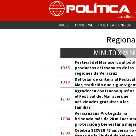
INICIO
PRINCIPAL
POLÍTICA EXPRESS
Regiona
MINUTO X MIN
Festival del Mar acerca al públ
19:15
productos artesanales de las
regiones de Veracruz
Del telar de cintura al Festival
19:10
Mar, tradición que sigue vigen
Agradecen coatzacoalqueños
el Festival del Mar acerque
17:08
actividades gratuitas a las
familias
Veracruzana Protegida ha
17:04
brindado más de 28 mil accion
protección y bienestar a muje
Celebra SECVER 47 aniversario 
17:00
Ágora de la Ciudad de Xalapa