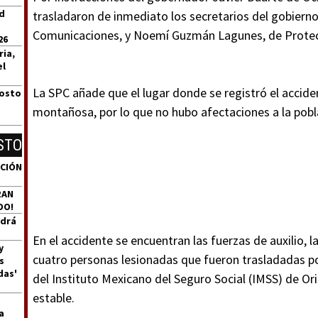
id
trasladaron de inmediato los secretarios del gobierno 
Comunicaciones, y Noemí Guzmán Lagunes, de Protecc
26
ria,
el
La SPC añade que el lugar donde se registró el acciden
gosto
montañosa, por lo que no hubo afectaciones a la pobl
STO
ACIÓN
RAN
DO!
ndrá
En el accidente se encuentran las fuerzas de auxilio,
y
cuatro personas lesionadas que fueron trasladadas po
s
das'
del Instituto Mexicano del Seguro Social (IMSS) de Or
estable.
a