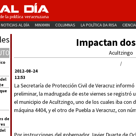
NOTICIAS AL DÍA
MINXMIN
COLUMNAS
LA POLÍTICA DA RISA
CIENCIA
les
Impactan dos
UTO
Acultzingo
ico
/
2012-08-24
12:53
 del
te
La Secretaría de Protección Civil de Veracruz informó
 que
preliminar, la madrugada de este viernes se registró u
el municipio de Acultzingo, uno de los cuales iba con
máquina 4404, y el otro de Puebla a Veracruz, con n
es de
res
del
Por instrucciones del gobernador Javier Duarte de Och