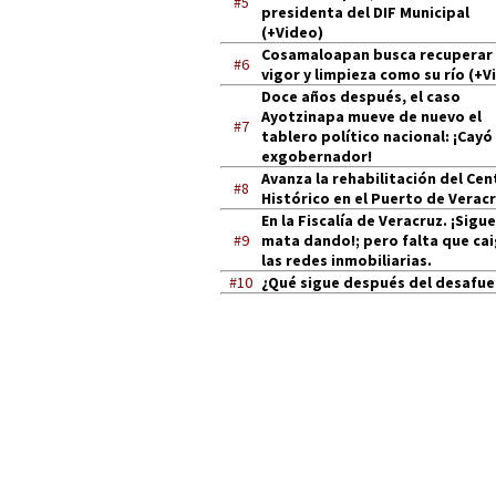
#5
presidenta del DIF Municipal
(+Video)
Cosamaloapan busca recuperar
#6
vigor y limpieza como su río (+V
Doce años después, el caso
Ayotzinapa mueve de nuevo el
#7
tablero político nacional: ¡Cayó
exgobernador!
Avanza la rehabilitación del Cen
#8
Histórico en el Puerto de Verac
En la Fiscalía de Veracruz. ¡Sigue
#9
mata dando!; pero falta que ca
las redes inmobiliarias.
#10
¿Qué sigue después del desafue