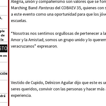
Alegría, unión y compañerismo son valores que se fom
Marching Band
Panteras
del COBAEV 35, quienes con s
a este evento como una oportunidad para que los jóv
S,
escuelas.
ple
“Nosotras nos sentimos orgullosas de pertenecer a las
 de
Amor y la Amistad; somos un grupo unido y lo querem
tla
veracruzanos” expresaron.
STO
um en
ACIÓN
Vestido de Cupido, Delnizon Aguilar dijo que este es u
seres queridos, convivir con las personas y hacer más
experiencia.
ndrá