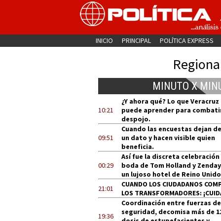
INICIO
PRINCIPAL
POLÍTICA EXPRESS
Regiona
MINUTO X MIN
¿Y ahora qué? Lo que Veracruz
10:21
puede aprender para combatir
despojo.
Cuando las encuestas dejan de
09:51
un dato y hacen visible quien
beneficia.
Así fue la discreta celebración
00:29
boda de Tom Holland y Zenday
un lujoso hotel de Reino Unido
CUANDO LOS CIUDADANOS COM
21:01
LOS TRANSFORMADORES: ¡CUID
Coordinación entre fuerzas de
seguridad, decomisa más de 1
19:36
dosis de estupefacientes y