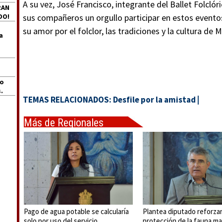
A su vez, José Francisco, integrante del Ballet Folcló
RAN
DO!
sus compañeros un orgullo participar en estos event
su amor por el folclor, las tradiciones y la cultura de 
a
jo
.
TEMAS RELACIONADOS:
Desfile por la amistad
|
Más de Regionales
Pago de agua potable se calcularía
Plantea diputado reforza
solo por uso del servicio
protección de la fauna ma