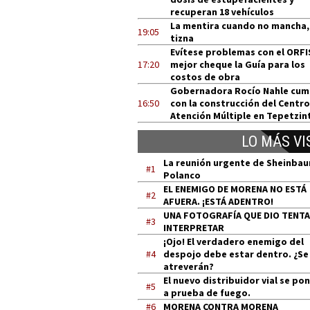
recuperan 18 vehículos
La mentira cuando no mancha,
19:05
tizna
Evítese problemas con el ORFI
17:20
mejor cheque la Guía para los
costos de obra
Gobernadora Rocío Nahle cum
16:50
con la construcción del Centro
Atención Múltiple en Tepetzin
LO MÁS VI
La reunión urgente de Sheinba
#1
Polanco
EL ENEMIGO DE MORENA NO ESTÁ
#2
AFUERA. ¡ESTÁ ADENTRO!
UNA FOTOGRAFÍA QUE DIO TENT
#3
INTERPRETAR
¡Ojo! El verdadero enemigo del
#4
despojo debe estar dentro. ¿Se
atreverán?
El nuevo distribuidor vial se po
#5
a prueba de fuego.
#6
MORENA CONTRA MORENA