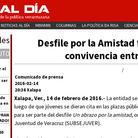
NOTICIAS AL DÍA
MINXMIN
COLUMNAS
LA POLÍTICA DA RISA
CIENCIA
les
Desfile por la Amistad
convivencia ent
UTO
 el
/
Comunicado de prensa
 ser
2016-02-14
20:36 Xalapa
Xalapa, Ver., 14 de febrero de 2016.-
La entidad se 
 de
a en
luego de que jóvenes se dieran cita en las plazas púb
para ser parte del desfile
Un abrazo por la amistad
, 
PRAN
ADO!
Juventud de Veracruz (SUBSEJUVER).
20