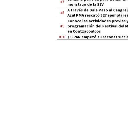
#7
monstruo de la SEV
A través de Dale Paso al Cangre
#8
Azul PMA rescató 327 ejemplares
Conoce las actividades previas y
#9
programación del Festival del 
en Coatzacoalcos
#10
¿El PAN empezó su reconstrucci