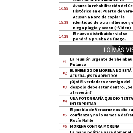
Avanza la rehabilitación del C
16:55
Histórico en el Puerto de Vera
Acusan a Roro de copiar la
15:38
identidad de otra influencer; e
niega plagio y acoso (+Video)
El nuevo distribuidor vial se
14:28
pondrá a prueba de fuego.
LO MÁS VI
La reunión urgente de Sheinba
#1
Polanco
EL ENEMIGO DE MORENA NO ESTÁ
#2
AFUERA. ¡ESTÁ ADENTRO!
¡Ojo! El verdadero enemigo del
#3
despojo debe estar dentro. ¿Se
atreverán?
UNA FOTOGRAFÍA QUE DIO TENT
#4
INTERPRETAR
El pueblo de Veracruz nos dio su
#5
confianza y no lo vamos a defra
Rocío Nahle
#6
MORENA CONTRA MORENA
La mano política para domar al