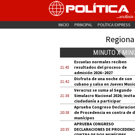
INICIO
PRINCIPAL
POLÍTICA EXPRESS
Regiona
MINUTO X MIN
Escuelas normales reciben
21:45
resultados del proceso de
admisión 2026–2027
Disfruta de una noche de son
21:42
cubano y salsa en Jueves Music
Veracruz se suma al Segundo
21:38
Simulacro Nacional 2026; invita
ciudadanía a participar
Aprueba Congreso Declaracio
20:38
de Procedencia en contra de 
munícipes
APRUEBA CONGRESO
20:35
DECLARACIONES DE PROCEDENCI
CONTRA DE DOS MUNÍCIPES