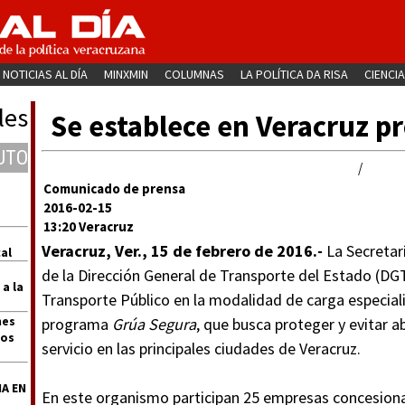
NOTICIAS AL DÍA
MINXMIN
COLUMNAS
LA POLÍTICA DA RISA
CIENCIA
les
Se establece en Veracruz 
UTO
/
Comunicado de prensa
2016-02-15
13:20 Veracruz
Veracruz, Ver., 15 de febrero de 2016.-
La Secretarí
al
de la Dirección General de Transporte del Estado (DGT
 a la
Transporte Público en la modalidad de carga especial
nes
programa
Grúa Segura
, que busca proteger y evitar a
dos
servicio en las principales ciudades de Veracruz.
A EN
En este organismo participan 25 empresas concesiona