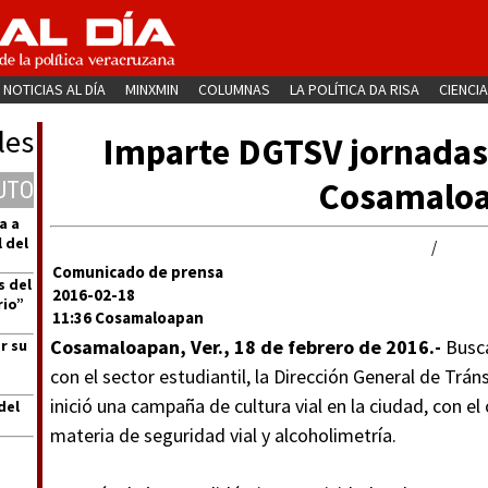
NOTICIAS AL DÍA
MINXMIN
COLUMNAS
LA POLÍTICA DA RISA
CIENCIA
les
Imparte DGTSV jornadas 
Cosamalo
UTO
a a
 del
/
Comunicado de prensa
s del
2016-02-18
rio”
11:36 Cosamaloapan
Cosamaloapan, Ver., 18 de febrero de 2016.-
Busca
r su
con el sector estudiantil, la Dirección General de Trá
inició una campaña de cultura vial en la ciudad, con el
del
materia de seguridad vial y alcoholimetría.