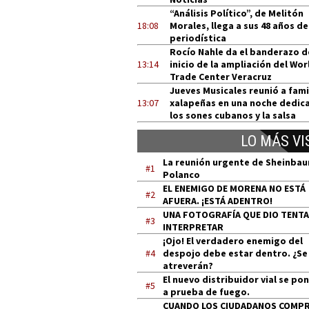
“Análisis Político”, de Melitón
18:08
Morales, llega a sus 48 años de
periodística
Rocío Nahle da el banderazo d
13:14
inicio de la ampliación del Wor
Trade Center Veracruz
Jueves Musicales reunió a fami
13:07
xalapeñas en una noche dedic
los sones cubanos y la salsa
LO MÁS VI
La reunión urgente de Sheinba
#1
Polanco
EL ENEMIGO DE MORENA NO ESTÁ
#2
AFUERA. ¡ESTÁ ADENTRO!
UNA FOTOGRAFÍA QUE DIO TENT
#3
INTERPRETAR
¡Ojo! El verdadero enemigo del
#4
despojo debe estar dentro. ¿Se
atreverán?
El nuevo distribuidor vial se po
#5
a prueba de fuego.
CUANDO LOS CIUDADANOS COMP