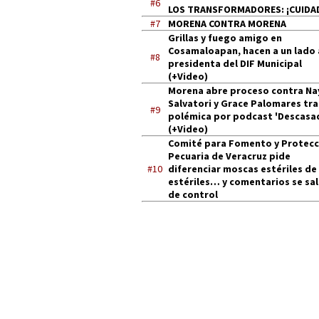
#6
LOS TRANSFORMADORES: ¡CUIDA
#7
MORENA CONTRA MORENA
Grillas y fuego amigo en
Cosamaloapan, hacen a un lado 
#8
presidenta del DIF Municipal
(+Video)
Morena abre proceso contra Na
Salvatori y Grace Palomares tra
#9
polémica por podcast 'Descasa
(+Video)
Comité para Fomento y Protecc
Pecuaria de Veracruz pide
#10
diferenciar moscas estériles de
estériles… y comentarios se sa
de control