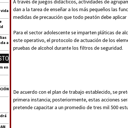
A través de juegos didácticos, actividades de agrupam
dan a la tarea de enseñar a los más pequeños las fun
 vida
medidas de precaución que todo peatón debe aplicar a 
e
ld
Para el sector adolescente se imparten pláticas de alc
lias
este operativo, el protocolo de actuación de los eleme
ada a
pruebas de alcohol durante los filtros de seguridad.
STO
um en
ACIÓN
De acuerdo con el plan de trabajo establecido, se pre
primera instancia; posteriormente, estas acciones será
pretende capacitar a un promedio de tres mil 500 est
ndrá
RAN