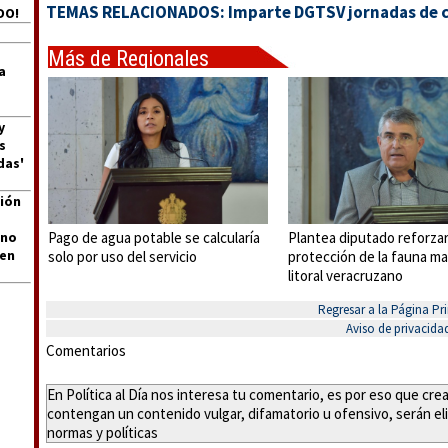
TEMAS RELACIONADOS:
Imparte DGTSV jornadas de c
DO!
Más de Regionales
a
y
s
das'
ión
Pago de agua potable se calcularía
Plantea diputado reforza
 no
len
solo por uso del servicio
protección de la fauna ma
litoral veracruzano
Regresar a la Página Pri
Aviso de privacida
Comentarios
En Política al Día nos interesa tu comentario, es por eso que cr
contengan un contenido vulgar, difamatorio u ofensivo, serán eli
normas y políticas