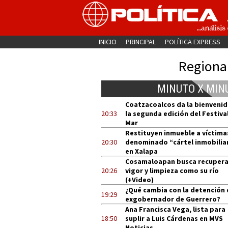
INICIO
PRINCIPAL
POLÍTICA EXPRESS
Regiona
MINUTO X MIN
Coatzacoalcos da la bienvenid
20:33
la segunda edición del Festival
Mar
Restituyen inmueble a víctima
20:30
denominado “cártel inmobilia
en Xalapa
Cosamaloapan busca recupera
20:26
vigor y limpieza como su río
(+Video)
¿Qué cambia con la detención 
19:29
exgobernador de Guerrero?
Ana Francisca Vega, lista para
18:50
suplir a Luis Cárdenas en MVS
Noticias