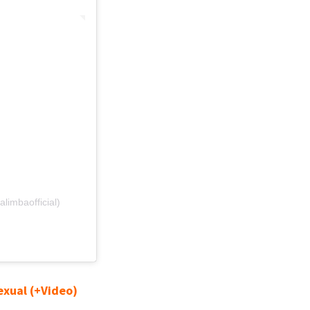
limbaofficial)
exual (+Video)