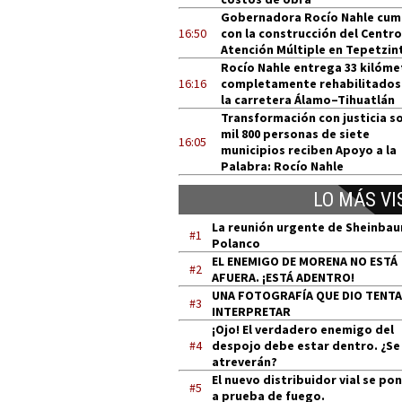
Gobernadora Rocío Nahle cum
16:50
con la construcción del Centro
Atención Múltiple en Tepetzin
Rocío Nahle entrega 33 kilóme
16:16
completamente rehabilitados
la carretera Álamo–Tihuatlán
Transformación con justicia so
mil 800 personas de siete
16:05
municipios reciben Apoyo a la
Palabra: Rocío Nahle
LO MÁS VI
La reunión urgente de Sheinba
#1
Polanco
EL ENEMIGO DE MORENA NO ESTÁ
#2
AFUERA. ¡ESTÁ ADENTRO!
UNA FOTOGRAFÍA QUE DIO TENT
#3
INTERPRETAR
¡Ojo! El verdadero enemigo del
#4
despojo debe estar dentro. ¿Se
atreverán?
El nuevo distribuidor vial se po
#5
a prueba de fuego.