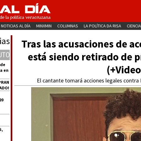
NOTICIAS AL DÍA
MINXMIN
COLUMNAS
LA POLÍTICA DA RISA
CIENCIA
ias
Tras las acusaciones de a
está siendo retirado de 
UTO
 de
(+Video
a en
El cantante tomará acciones legales contra
PRAN
ADO!
20
S,