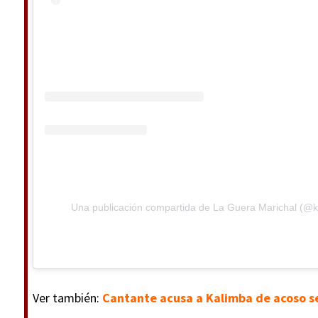
Una publicación compartida de La Guera Marichal (@ka
Ver también:
Cantante acusa a Kalimba de acoso s