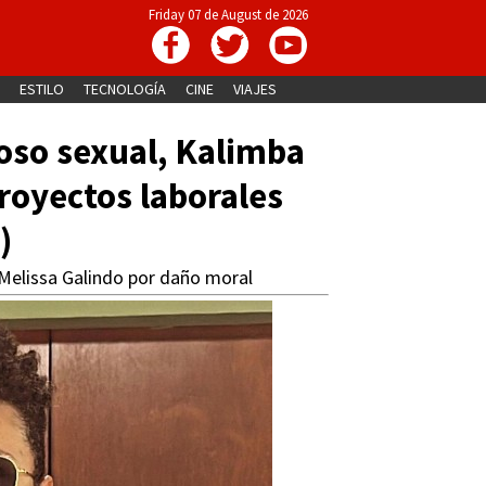
Friday 07 de August de 2026
ESTILO
TECNOLOGÍA
CINE
VIAJES
coso sexual, Kalimba
proyectos laborales
)
 Melissa Galindo por daño moral