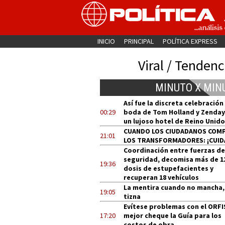
INICIO
PRINCIPAL
POLÍTICA EXPRESS
Viral / Tendenc
MINUTO X MIN
Así fue la discreta celebración
00:29
boda de Tom Holland y Zenday
un lujoso hotel de Reino Unido
CUANDO LOS CIUDADANOS COM
21:01
LOS TRANSFORMADORES: ¡CUID
Coordinación entre fuerzas de
seguridad, decomisa más de 1
19:36
dosis de estupefacientes y
recuperan 18 vehículos
La mentira cuando no mancha,
19:05
tizna
Evítese problemas con el ORFI
17:20
mejor cheque la Guía para los
costos de obra