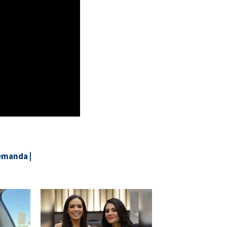
emanda
|