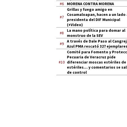
#6
MORENA CONTRA MORENA
Grillas y fuego amigo en
Cosamaloapan, hacen a un lado 
#7
presidenta del DIF Municipal
(+Video)
La mano política para domar al
#8
monstruo de la SEV
A través de Dale Paso al Cangre
#9
Azul PMA rescató 327 ejemplares
Comité para Fomento y Protecc
Pecuaria de Veracruz pide
#10
diferenciar moscas estériles de
estériles… y comentarios se sa
de control