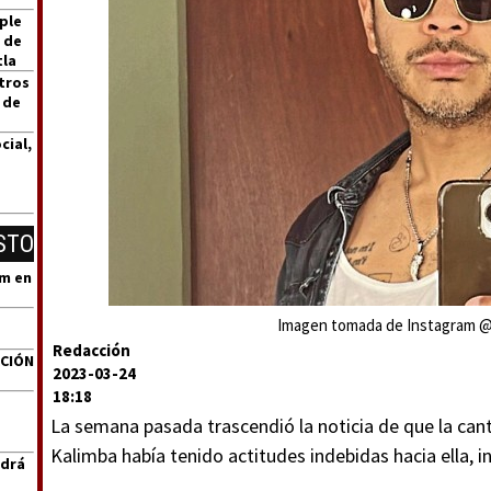
ple
 de
tla
tros
 de
cial,
STO
um en
Imagen tomada de Instagram @ka
Redacción
ACIÓN
2023-03-24
18:18
La semana pasada trascendió la noticia de que la can
Kalimba había tenido actitudes indebidas hacia ella, i
ndrá